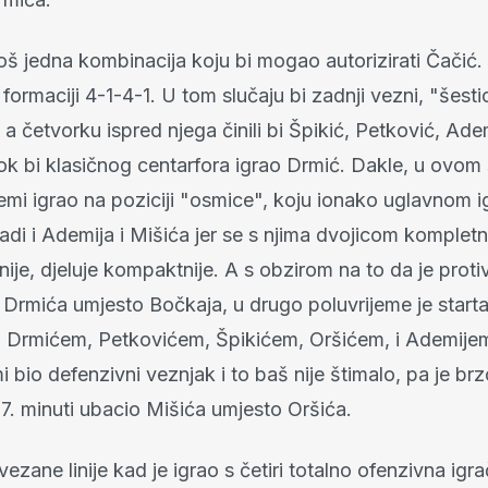
 još jedna kombinacija koju bi mogao autorizirati Čačić
o formaciji 4-1-4-1. U tom slučaju bi zadnji vezni, "šesti
 a četvorku ispred njega činili bi Špikić, Petković, Adem
k bi klasičnog centarfora igrao Drmić. Dakle, u ovom 
mi igrao na poziciji "osmice", koju ionako uglavnom i
adi i Ademija i Mišića jer se s njima dvojicom kompl
nije, djeluje kompaktnije. A s obzirom na to da je prot
 Drmića umjesto Bočkaja, u drugo poluvrijeme je start
Drmićem, Petkovićem, Špikićem, Oršićem, i Ademijem
 bio defenzivni veznjak i to baš nije štimalo, pa je brz
57. minuti ubacio Mišića umjesto Oršića.
vezane linije kad je igrao s četiri totalno ofenzivna igr