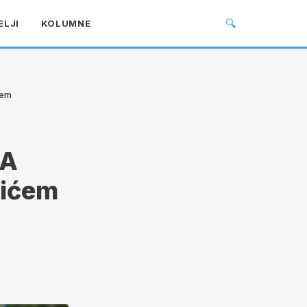
🔍
ELJI
KOLUMNE
jem
KA
vićem