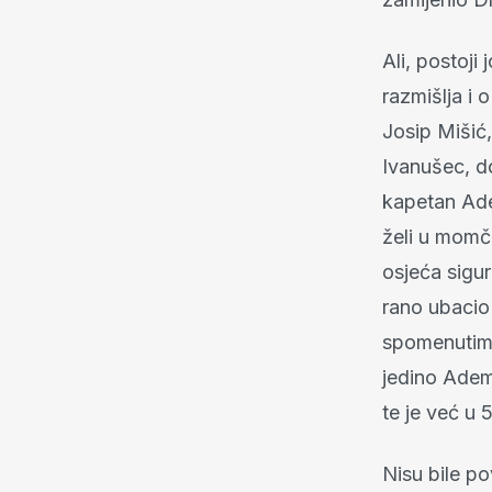
Ali, postoji
razmišlja i 
Josip Mišić,
Ivanušec, do
kapetan Ade
želi u momč
osjeća sigur
rano ubacio
spomenutim 
jedino Ademi
te je već u 
Nisu bile po