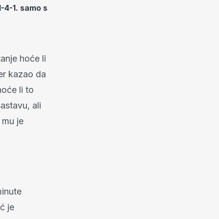
1-4-1. samo s
anje hoće li
ner kazao da
oće li to
astavu, ali
 mu je
minute
ć je