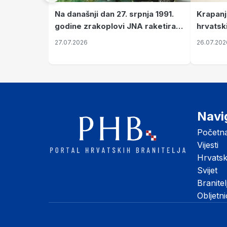
Krapanj
Na današnji dan 27. srpnja 1991.
hrvatsk
godine zrakoplovi JNA raketirali
pronala
su vojarnu i obučni centar "Nikola
26.07.202
27.07.2026
Šubić Zrinski" popularno zvanu
"Opatovačka pustara"
Navi
Početn
Vijesti
Hrvats
Svijet
Branitel
Obljetn