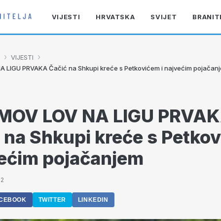
VIJESTI
HRVATSKA
SVIJET
BRANIT
›
›
VIJESTI
 LIGU PRVAKA Čačić na Shkupi kreće s Petkovićem i najvećim pojačan
MOV LOV NA LIGU PRVA
 na Shkupi kreće s Petko
većim pojačanjem
52
CEBOOK
TWITTER
LINKEDIN