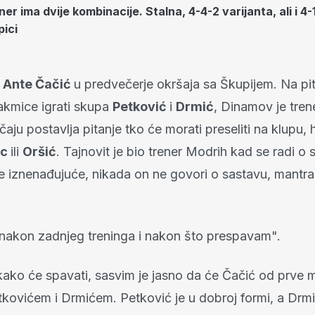
r ima dvije kombinacije. Stalna, 4-4-2 varijanta, ali i 4-
ici
o
Ante Čačić
u predvečerje okršaja sa Škupijem. Na pit
takmice igrati skupa
Petković
i
Drmić
, Dinamov je tre
čaju postavlja pitanje tko će morati preseliti na klupu, h
ec
ili
Oršić
. Tajnovit je bio trener Modrih kad se radi o s
će iznenađujuće, nikada on ne govori o sastavu, mantra
 nakon zadnjeg treninga i nakon što prespavam".
kako će spavati, sasvim je jasno da će Čačić od prve 
tkovićem i Drmićem. Petković je u dobroj formi, a Drmi