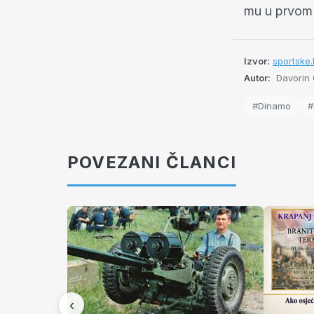
mu u prvom 
Izvor:
sportske.h
Autor:
Davorin O
#Dinamo
#
POVEZANI ČLANCI
‹