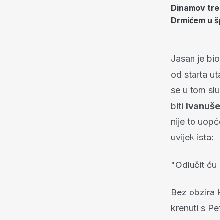
Dinamov trene
Drmićem u šp
Jasan je bi
od starta u
se u tom slu
biti
Ivanuš
nije to uop
uvijek ista:
"Odlučit ću
Bez obzira 
krenuti s Pe