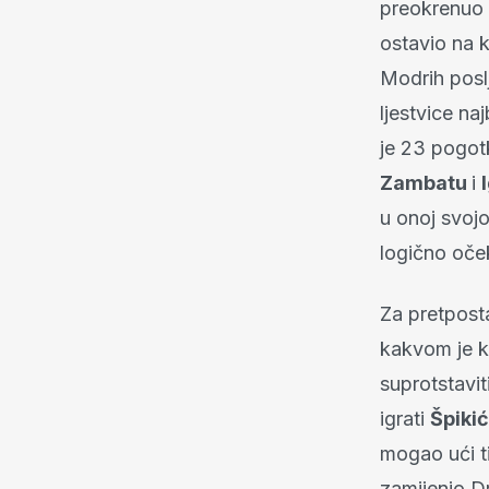
preokrenuo 
ostavio na k
Modrih posl
ljestvice na
je 23 pogotk
Zambatu
i
u onoj svojo
logično oče
Za pretposta
kakvom je k
suprotstavit
igrati
Špikić
mogao ući ti
zamijenio D