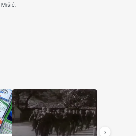
 Mišić.
›