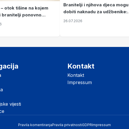
Branitelji i njihova djeca mogu
 – otok tišine na kojem
dobiti naknadu za udžbenike:
i branitelji ponovno
zahtjevi se podnose do 31.
26.07.2026
ze mir
6
listopada
gacija
Kontakt
a
Kontakt
Impressum
ka
jske vijesti
ice
Pravila komentiranja
Pravila privatnosti
GDPR
Impressum