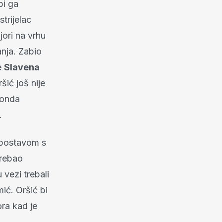
bi ga
trijelac
jori na vrhu
anja. Zabio
e
Slavena
ršić još nije
 onda
.
m postavom s
trebao
 vezi trebali
mić. Oršić bi
ora kad je