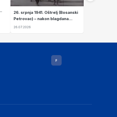
26. srpnja 1941. Oštrelj (Bosanski
Petrovac) – nakon blagdana
Svete Ane izvršen napad srpskih
26.07.2026
ustanika na vlak s ženama i
djecom
F