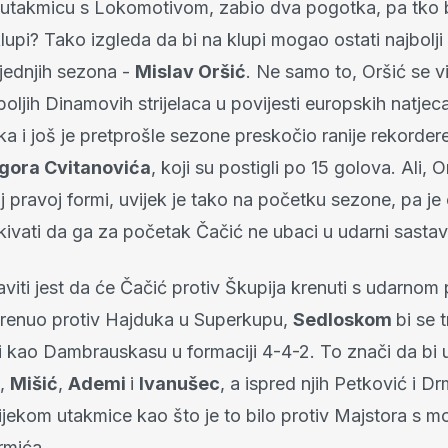
utakmicu s Lokomotivom, zabio dva pogotka, pa tko 
lupi? Tako izgleda da bi na klupi mogao ostati najbolji s
jednjih sezona -
Mislav Oršić
. Ne samo to, Oršić se vi
jboljih Dinamovih strijelaca u povijesti europskih natjec
a i još je pretprošle sezone preskočio ranije rekorder
Igora Cvitanovića
, koji su postigli po 15 golova. Ali, O
j pravoj formi, uvijek je tako na početku sezone, pa je
kivati da ga za početak Čačić ne ubaci u udarni sastav
viti jest da će Čačić protiv Škupija krenuti s udarno
renuo protiv Hajduka u Superkupu,
Sedloskom
bi se 
i kao Dambrauskasu u formaciji 4-4-2. To znači da bi u
,
Mišić
,
Ademi
i
Ivanušec
, a ispred njih Petković i Dr
jekom utakmice kao što je to bilo protiv Majstora s m
rmića.