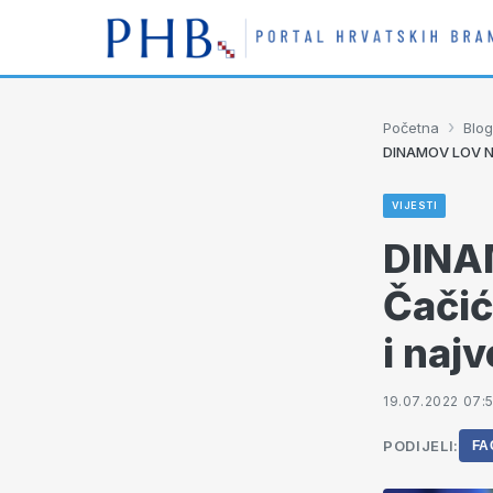
›
Početna
Blog
DINAMOV LOV NA
VIJESTI
DINA
Čačić
i naj
19.07.2022 07:
PODIJELI:
FA