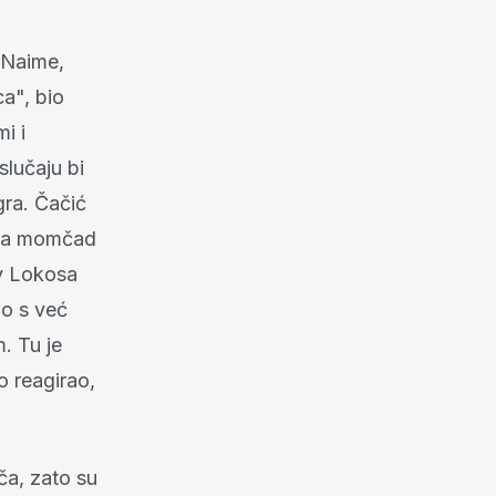
. Naime,
ca", bio
i i
slučaju bi
gra. Čačić
etna momčad
iv Lokosa
ao s već
. Tu je
o reagirao,
ača, zato su