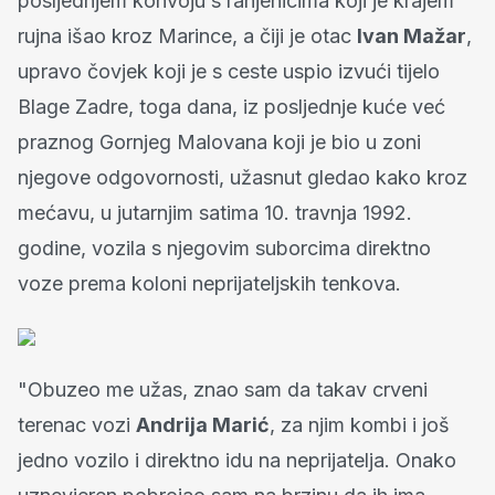
posljednjem konvoju s ranjenicima koji je krajem
rujna išao kroz Marince, a čiji je otac
Ivan Mažar
,
upravo čovjek koji je s ceste uspio izvući tijelo
Blage Zadre, toga dana, iz posljednje kuće već
praznog Gornjeg Malovana koji je bio u zoni
njegove odgovornosti, užasnut gledao kako kroz
mećavu, u jutarnjim satima 10. travnja 1992.
godine, vozila s njegovim suborcima direktno
voze prema koloni neprijateljskih tenkova.
"Obuzeo me užas, znao sam da takav crveni
terenac vozi
Andrija Marić
, za njim kombi i još
jedno vozilo i direktno idu na neprijatelja. Onako