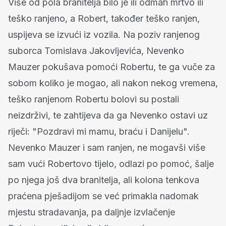
Više od pola branitelja bilo je ili odmah mrtvo ili
teško ranjeno, a Robert, također teško ranjen,
uspijeva se izvući iz vozila. Na poziv ranjenog
suborca Tomislava Jakovljevića, Nevenko
Mauzer pokušava pomoći Robertu, te ga vuče za
sobom koliko je mogao, ali nakon nekog vremena,
teško ranjenom Robertu bolovi su postali
neizdrživi, te zahtijeva da ga Nevenko ostavi uz
riječi: "Pozdravi mi mamu, braću i Danijelu".
Nevenko Mauzer i sam ranjen, ne mogavši više
sam vući Robertovo tijelo, odlazi po pomoć, šalje
po njega još dva branitelja, ali kolona tenkova
praćena pješadijom se već primakla nadomak
mjestu stradavanja, pa daljnje izvlačenje