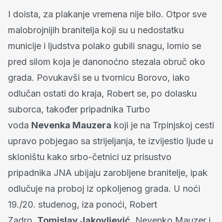
I doista, za plakanje vremena nije bilo. Otpor sve
malobrojnijih branitelja koji su u nedostatku
municije i ljudstva polako gubili snagu, lomio se
pred silom koja je danonoćno stezala obruč oko
grada. Povukavši se u tvornicu Borovo, iako
odlučan ostati do kraja, Robert se, po dolasku
suborca, također pripadnika Turbo
voda
Nevenka Mauzera
koji je na Trpinjskoj cesti
upravo pobjegao sa strijeljanja, te izvijestio ljude u
skloništu kako srbo-četnici uz prisustvo
pripadnika JNA ubijaju zarobljene branitelje, ipak
odlučuje na proboj iz opkoljenog grada. U noći
19./20. studenog, iza ponoći, Robert
Zadro,
Tomislav Jakovljević
, Nevenko Mauzer i