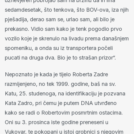
uznevjeren pobrojao sam na brzinu da ih ima
sedamdesetak, što tenkova, što BOV-ova, iza njih
pješadija, derao sam se, urlao sam, ali bilo je
prekasno. Vidio sam kako je tenk pogodio prvo
vozilo koje je skrenulo na livadu prema današnjem
spomeniku, a onda su iz transportera počeli
pucati na druga dva. Bio je to strašan prizor“.
Nepoznato je kada je tijelo Roberta Zadre
razmijenjeno, no tek 1999. godine, baš na sv.
Katu, 25. studenoga, na identifikaciju je pozvana
Kata Zadro, pri čemu je putem DNA utvrđeno
kako se radi o Robertovim posmrtnim ostacima.
Oni su 3. prosinca iste godine preneseni u
Vukovar, te pokopani u istoj grobnici s njegovim