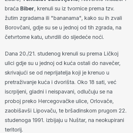
braća
Biber
, krenuli su iz tvornice prema tzv.
žutim zgradama ili "bananama", kako su ih zvali
Borovčani, gdje su se u jednoj od tih zgrada, na
četvrtome katu, utvrdili do sljedeće noći.
Dana 20./21. studenog krenuli su prema Ličkoj
ulici gdje su u jednoj od kuća ostali do navečer,
skrivajući se od neprijatelja koji je krenuo u
pretraživanje kuća i dvorišta. Oko 18 sati, već
iscrpljeni, gladni i neispavani, odlučuju se na
proboj preko Hercegovačke ulice, Orlovače,
zaobišavši Lipovaču, te bršadinskom prugom 22.
studenoga 1991. izbijaju u Nuštar, na neokupirani
teritorij.