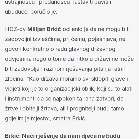
ustrajnošću i predanošću nastaviti baviti i
ubuduće, poručio je.
HDZ-ov
Milijan Brkić
ocijenio je da ne mogu biti
zadovoljni izvješćima, pri čemu, pojašnjava, ne
govori konkretno o radu glavnog državnog
odvjetnika nego o tome da nitko u državi ne može
biti zadovoljan razinom rješavanja pitanja ratnih
zločina. “Kao država moramo svi sklopiti glave i
vidjeti koji je to organizacijski oblik, koji su to alati
i instrumenti da se napokon ta rana zatvori, da
žrtve i obitelji žrtava, ali i prognitelji budu tamo
gdje im je mjesto”, smatra Brkić.
Brkić: Naći rješenje da nam djeca ne budu