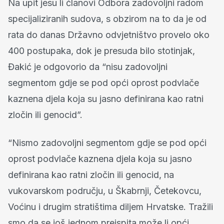
Na upit jesu li članovi Odbora zadovoljni radom
specijaliziranih sudova, s obzirom na to da je od
rata do danas Državno odvjetništvo provelo oko
400 postupaka, dok je presuda bilo stotinjak,
Đakić je odgovorio da “nisu zadovoljni
segmentom gdje se pod opći oprost podvlače
kaznena djela koja su jasno definirana kao ratni
zločin ili genocid”.
“Nismo zadovoljni segmentom gdje se pod opći
oprost podvlače kaznena djela koja su jasno
definirana kao ratni zločin ili genocid, na
vukovarskom području, u Škabrnji, Četekovcu,
Voćinu i drugim stratištima diljem Hrvatske. Tražili
smo da se još jednom preispita može li opći