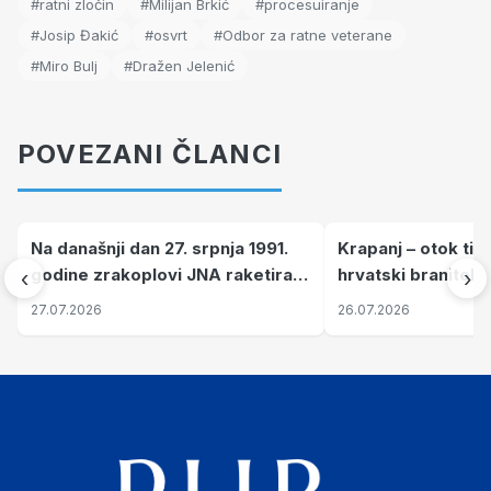
#ratni zločin
#Milijan Brkić
#procesuiranje
#Josip Đakić
#osvrt
#Odbor za ratne veterane
#Miro Bulj
#Dražen Jelenić
POVEZANI ČLANCI
Na današnji dan 27. srpnja 1991.
Krapanj – otok tiš
godine zrakoplovi JNA raketirali
hrvatski branitelj
‹
›
su vojarnu i obučni centar "Nikola
pronalaze mir
27.07.2026
26.07.2026
Šubić Zrinski" popularno zvanu
"Opatovačka pustara"