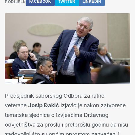
PODIJELI:
FACEBOOK
TWITTER
LINKEDIN
Predsjednik saborskog Odbora za ratne
veterane
Josip Đakić
izjavio je nakon zatvorene
tematske sjednice o izvješćima Državnog
odvjetništva za prošlu i pretprošlu godinu da nisu
zadovoljni što su općim oprostom zahvaćeni i