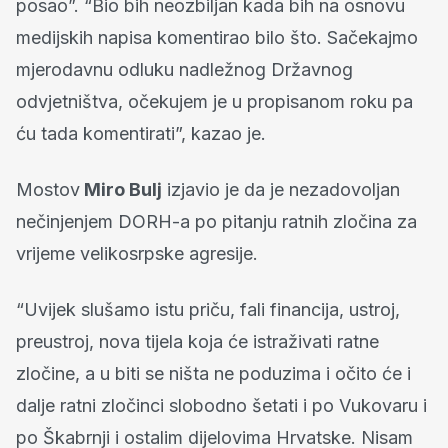
posao”. “Bio bih neozbiljan kada bih na osnovu
medijskih napisa komentirao bilo što. Sačekajmo
mjerodavnu odluku nadležnog Državnog
odvjetništva, očekujem je u propisanom roku pa
ću tada komentirati”, kazao je.
Mostov
Miro Bulj
izjavio je da je nezadovoljan
nečinjenjem DORH-a po pitanju ratnih zločina za
vrijeme velikosrpske agresije.
“Uvijek slušamo istu priču, fali financija, ustroj,
preustroj, nova tijela koja će istraživati ratne
zločine, a u biti se ništa ne poduzima i očito će i
dalje ratni zločinci slobodno šetati i po Vukovaru i
po Škabrnji i ostalim dijelovima Hrvatske. Nisam