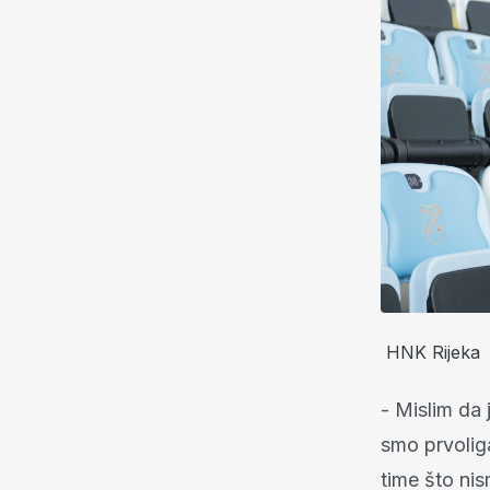
HNK Rijeka
- Mislim da 
smo prvoliga
time što nis