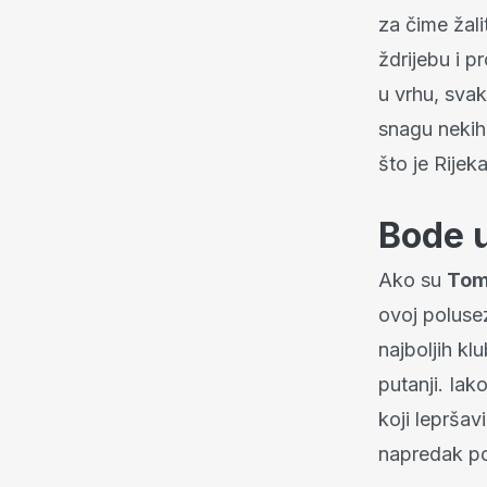
za čime žali
ždrijebu i p
u vrhu, sva
snagu nekih 
što je Rijek
Bode u
Ako su
Tom
ovoj polusez
najboljih kl
putanji. Iak
koji lepršav
napredak po