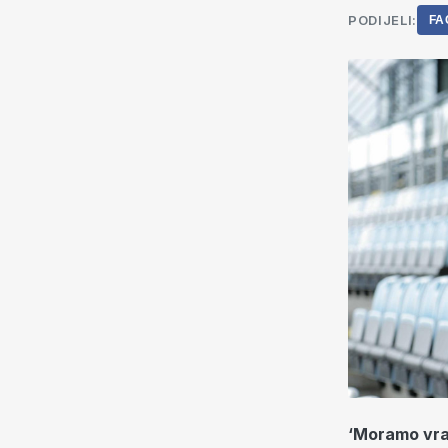
PODIJELI:
FA
‘Moramo vrati