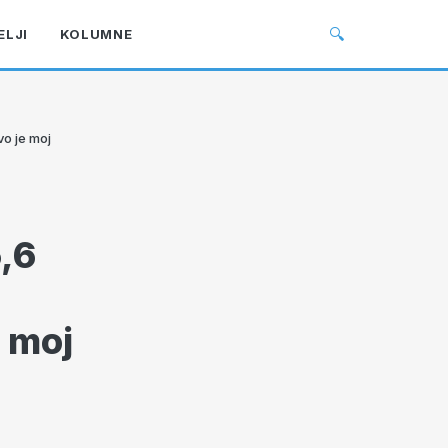
🔍
ELJI
KOLUMNE
vo je moj
,6
 moj