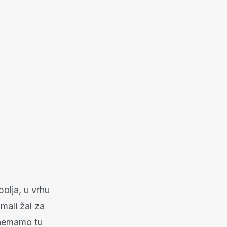
polja, u vrhu
mali žal za
, nemamo tu