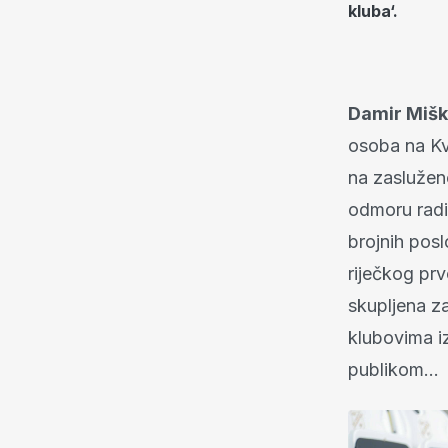
kluba‘.
Damir Mišk
osoba na Kva
na zaslužen
odmoru radi
brojnih posl
riječkog pr
skupljena z
klubovima iz
publikom...