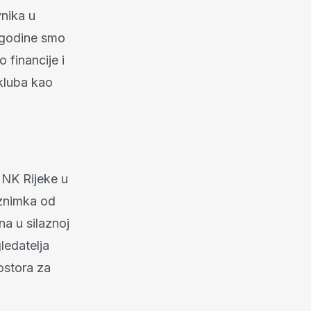
vnika u
e godine smo
 financije i
 kluba kao
HNK Rijeke u
iznimka od
na u silaznoj
ledatelja
rostora za