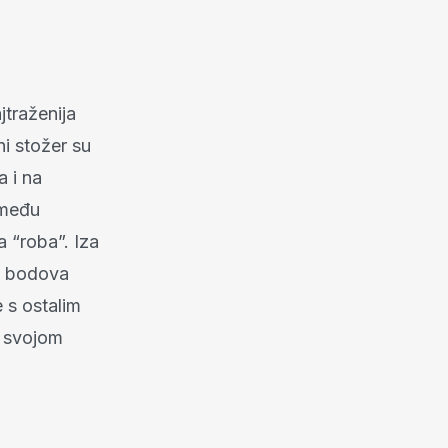
jtraženija
ni stožer su
 i na
zmeđu
a “roba”. Iza
ha bodova
 s ostalim
d svojom