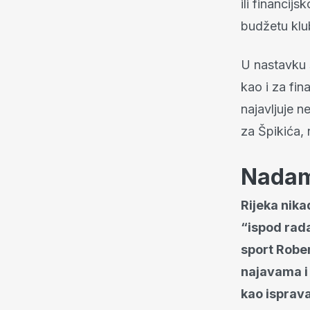
ili financijs
budžetu klu
U nastavku s
kao i za fi
najavljuje n
za Špikića, n
Nadam
Rijeka nikad
“ispod radar
sport Rober
najavama i
kao ispravan