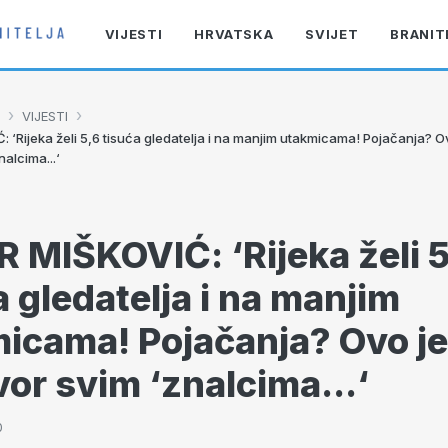
VIJESTI
HRVATSKA
SVIJET
BRANIT
›
›
VIJESTI
‘Rijeka želi 5,6 tisuća gledatelja i na manjim utakmicama! Pojačanja? O
alcima...‘
 MIŠKOVIĆ: ‘Rijeka želi 5
a gledatelja i na manjim
icama! Pojačanja? Ovo je
or svim ‘znalcima...‘
0