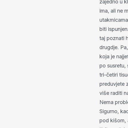
zajedno u kl
ima, ali ne 
utakmicama 
biti ispunj
taj poznati 
drugdje. Pa,
koja je najj
po susretu,
tri-četiri t
preduvjete z
više raditi 
Nema proble
Sigurno, kad
pod kišom, a