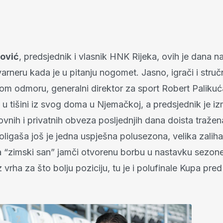
ović
, predsjednik i vlasnik HNK Rijeka, ovih je dana na
rneru kada je u pitanju nogomet. Jasno, igrači i struč
om odmoru, generalni direktor za sport Robert Palikuća
 u tišini iz svog doma u Njemačkoj, a predsjednik je i
ovnih i privatnih obveza posljednjih dana doista tražen
voligaša još je jedna uspješna polusezona, velika zali
a “zimski san” jamči otvorenu borbu u nastavku sezone
 vrha za što bolju poziciju, tu je i polufinale Kupa pre