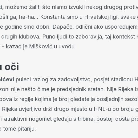
ti, možemo žaliti što nismo izvukli nekog drugog proti
rošli ga, ha-ha... Konstanta smo u Hrvatskoj ligi, svak
ke godine smo dobri. Dapače, odlični ako uspoređujemo
drugih klubova. Puno ljudi to zaboravlja, taj kontekst
a - kazao je Mišković u uvodu.
 oči
ićevi
puleni razlog za zadovoljstvo, posjet stadionu 
oni nije nešto čime je predsjednik sretan. Nije Rijeka 
ubova iz regije kojima je broj gledatelja posljednjih sezo
o Rijeka uvjerljivo drži drugo mjesto u HNL-u po broju g
i i atraktivni nogomet gledaju s tribina, postoji dosta p
 tome pitanju.