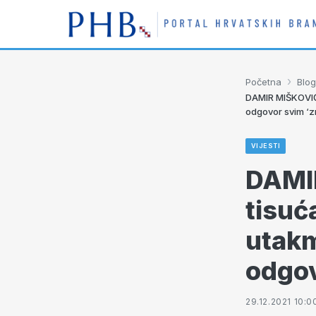
›
Početna
Blog
DAMIR MIŠKOVIĆ: 
odgovor svim ‘zn
VIJESTI
DAMIR
tisuć
utakm
odgov
29.12.2021 10:0