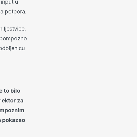
 input u
ba potpora.
 ljestvice,
k pompozno
odbijenicu
e to bilo
irektor za
pompoznim
n pokazao