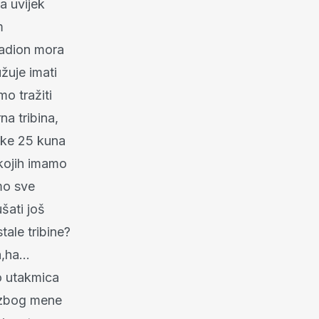
a uvijek
m
tadion mora
žuje imati
mo tražiti
na tribina,
like 25 kuna
 kojih imamo
mo sve
šati još
tale tribine?
ha...
o utakmica
e zbog mene