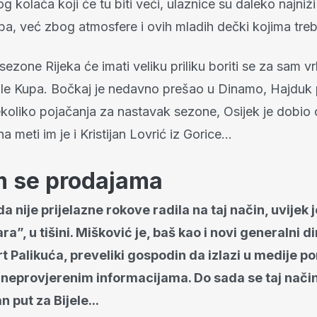
kog kolača koji će tu biti veći, ulaznice su daleko najniži
ba, već zbog atmosfere i ovih mladih dečki kojima tre
ezone Rijeka će imati veliku priliku boriti se za sam vrh
nale Kupa. Bočkaj je nedavno prešao u Dinamo, Hajdu
ekoliko pojačanja za nastavak sezone, Osijek je dobio 
a meti im je i Kristijan Lovrić iz Gorice...
 se prodajama
a nije prijelazne rokove radila na taj način, uvijek j
a”, u tišini. Mišković je, baš kao i novi generalni d
t Palikuća, preveliki gospodin da izlazi u medije 
 neprovjerenim informacijama. Do sada se taj nači
 put za Bijele...