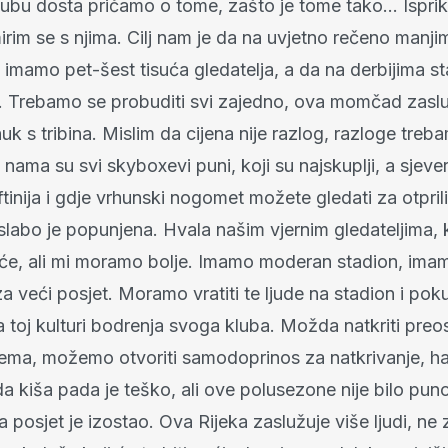
ubu dosta pričamo o tome, zašto je tome tako... Isprik
mirim se s njima. Cilj nam je da na uvjetno rečeno manji
imamo pet-šest tisuća gledatelja, a da na derbijima s
en. Trebamo se probuditi svi zajedno, ova momčad zaslu
huk s tribina. Mislim da cijena nije razlog, razloge treba
 nama su svi skyboxevi puni, koji su najskuplji, a sjever
eftinija i gdje vrhunski nogomet možete gledati za otpri
 slabo je popunjena. Hvala našim vjernim gledateljima,
isuće, ali mi moramo bolje. Imamo moderan stadion, ima
a veći posjet. Moramo vratiti te ljude na stadion i poku
na toj kulturi bodrenja svoga kluba. Možda natkriti preos
ma, možemo otvoriti samodoprinos za natkrivanje, ha,
a kiša pada je teško, ali ove polusezone nije bilo pun
 posjet je izostao. Ova Rijeka zaslužuje više ljudi, n