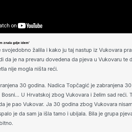
m znala gdje idem’
svojedobno žalila i kako ju taj nastup iz Vukovara prati
vrdi da je na prevaru dovedena da pjeva u Vukovaru te
tla nije mogla ništa reći.
ranjena 30 godina. Nadica Topčagić je zabranjena 30
u Bosni… U Hrvatskoj zbog Vukovara i želim sad reći. T
a je pao Vukovar. Ja 30 godina zbog Vukovara nisam 
spalo je da sam ja išla tamo i ubijala. Bila je grupa pjev
bitno.