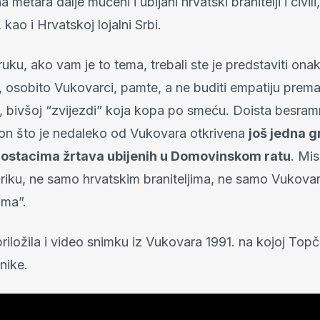
a metara dalje mučeni i ubijani hrvatski branitelji i civili,
 kao i Hrvatskoj lojalni Srbi.
uku, ako vam je to tema, trebali ste je predstaviti ona
ti, osobito Vukovarci, pamte, a ne buditi empatiju prem
j, bivšoj “zvijezdi” koja kopa po smeću. Doista besram
kon što je nedaleko od Vukovara otkrivena
još jedna g
ostacima žrtava ubijenih u Domovinskom ratu
. Mis
priku, ne samo hrvatskim braniteljima, ne samo Vukova
ima”.
priložila i video snimku iz Vukovara 1991. na kojoj Top
nike.