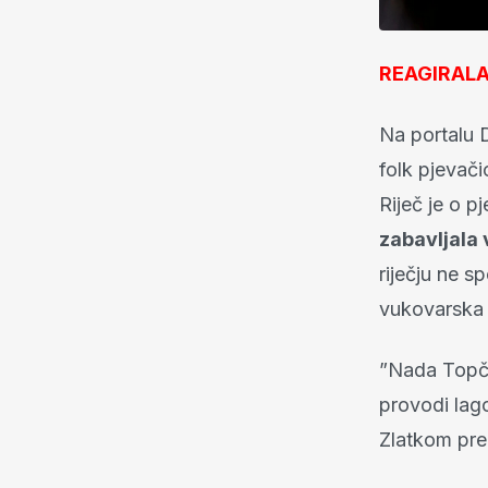
REAGIRALA
Na portalu D
folk pjevači
Riječ je o p
zabavljala
riječju ne s
vukovarska b
”Nada Topča
provodi lag
Zlatkom pre