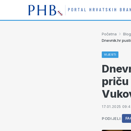
›
Početna
Blog
Dnevnik.hr pust
VIJESTI
Dnevn
priču
Vukov
17.01.2025 09:
PODIJELI:
FA