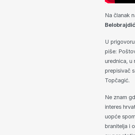
Na članak na
Belobrajdić
U prigovor
piše: Poštov
urednica, u 
prepisivač s
Topčagić.
Ne znam gdje
interes hrv
uopće spomi
branitelja i