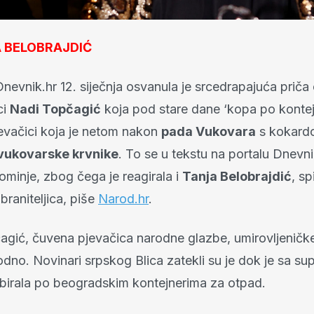
 BELOBRAJDIĆ
nevnik.hr 12. siječnja osvanula je srcedrapajuća priča
ci
Nadi Topčagić
koja pod stare dane ‘kopa po kontej
jevačici koja je netom nakon
pada Vukovara
s kokardo
 vukovarske krvnike
. To se u tekstu na portalu Dnevnik
pominje, zbog čega je reagirala i
Tanja Belobrajdić
, sp
raniteljica, piše
Narod.hr
.
gić, čuvena pjevačica narodne glazbe, umirovljeničk
odno. Novinari srpskog Blica zatekli su je dok je sa s
birala po beogradskim kontejnerima za otpad.