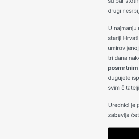
su par stotin
drugi nesrbi,
U najmanju r
stariji Hrva
umirovljeno
tri dana na
posmrtnim 
dugujete is
svim čitatelj
Urednici je 
zabavlja čet