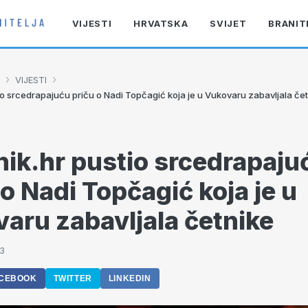
VIJESTI
HRVATSKA
SVIJET
BRANIT
›
›
VIJESTI
io srcedrapajuću priču o Nadi Topčagić koja je u Vukovaru zabavljala če
ik.hr pustio srcedrapaju
 o Nadi Topčagić koja je u
aru zabavljala četnike
43
CEBOOK
TWITTER
LINKEDIN