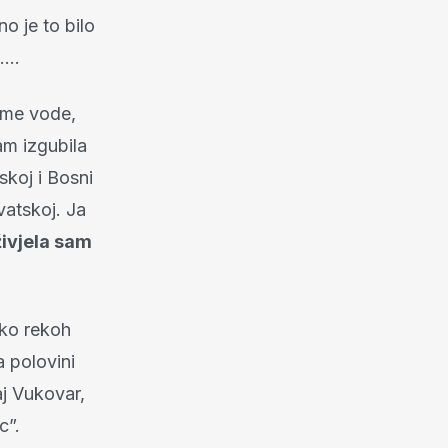
o je to bilo
e….
e me vode,
am izgubila
skoj i Bosni
vatskoj. Ja
živjela sam
ako rekoh
 polovini
aj Vukovar,
c”.