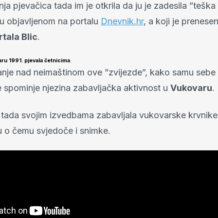
ja pjevačica tada im je otkrila da ju je zadesila ”teška
ku objavljenom na portalu
Dnevnik.hr
, a koji je prenese
tala Blic
.
ru 1991. pjevala četnicima
anje nad neimaštinom ove ”zvijezde”, kako samu sebe 
e spominje njezina zabavljačka aktivnost u
Vukovaru
.
 tada svojim izvedbama zabavljala vukovarske krvnik
 o čemu svjedoče i snimke.