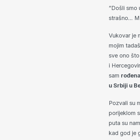
”Došli smo u
strašno… Mi 
Vukovar je 
mojim tadaš
sve ono što 
i Hercegovin
sam
rođena 
u Srbiji u 
Pozvali su m
porijeklom
puta su nam
kad god je 