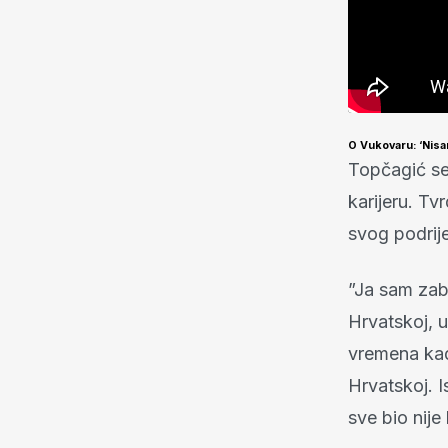
O Vukovaru: ‘Nisa
Topčagić se 
karijeru. T
svog podrije
”Ja sam zab
Hrvatskoj, 
vremena kad
Hrvatskoj. I
sve bio nije 