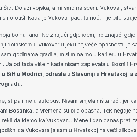
 Šid. Dolazi vojska, a mi smo na sceni. Vukovar, stvarn
smo otišli kada je Vukovar pao, tu noć, nije bilo struj
moja bolna rana. Ne znajući gdje idem, ne znajući gdj
nji dolaskom u Vukovar u jeku najveće opasnosti, ja s
sam godinama gradila, mislim na moju karijeru u Hrvat
i. Ja od tada više nikada nisam zapjevala u Bosni i Hr
u BiH u Modriči, odrasla u Slavoniji u Hrvatskoj, a 
Beogradu
.
e, strpali me u autobus. Nisam smjela ništa reći, jer k
 sam
Bosanka
, a vremena su bila opasna. Tek negdje na
 rekli da idemo ka Vukovaru. Mene i dan danas prati t
godišnjica Vukovara ja sam u Hrvatskoj najveći zlikova