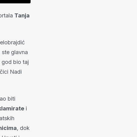
ortala
Tanja
Belobrajdić
a ste glavna
 god bio taj
ačici Nadi
ao biti
klamirate
i
atskih
nicima
, dok