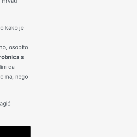
 Hrvati i
ko kako je
a
no, osobito
robnica s
lim da
rcima, nego
čagić