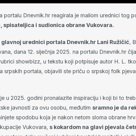
 portalu Dnevnik.hr reagirala je mailom urednici tog p
, spisateljica i sudionica obrane Vukovara.
u
glavnoj urednici portala Dnevnik.hr Lani Ružičić
, 
ana, dana 12. siječnja 2025. na portalu Dnevnik.hr čij
rubrici showbizz, u tekstu koji potpisuje autor H. L. tko
a srpskih portala, objavili ste priču o srpskoj folk pjev
 u 2025. godini pronalazite inspiraciju i koji bi to treb
atske javnosti za ovu osobu, međutim
sramno je da re
njete spodobu koja je nakon netom sloma obrane hrv
 okupacije Vukovara,
s kokardom na glavi pjevala čet