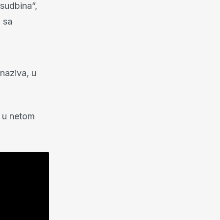
 sudbina”,
n sa
naziva, u
e u netom