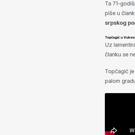
Ta 71-godišn
piše u član
srpskog por
Topčagić u Vukova
Uz lamentir
članku se n
Topčagić je
palom gradu