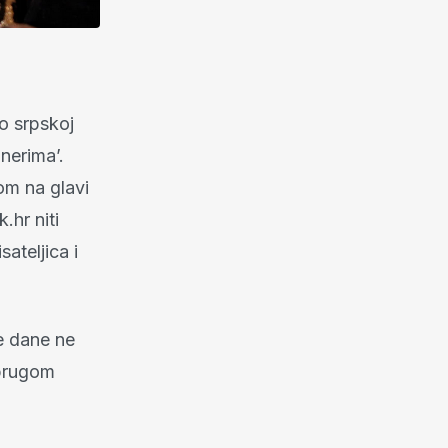
 o srpskoj
nerima’.
m na glavi
.hr niti
isateljica i
e dane ne
uprugom