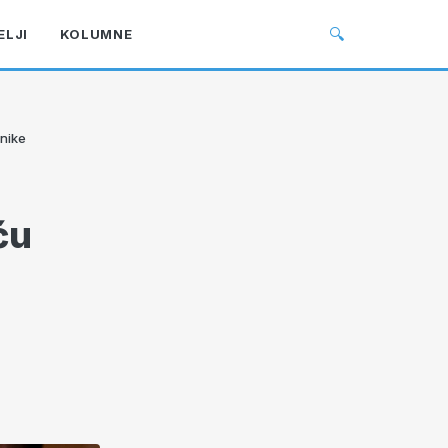
🔍
ELJI
KOLUMNE
tnike
ću