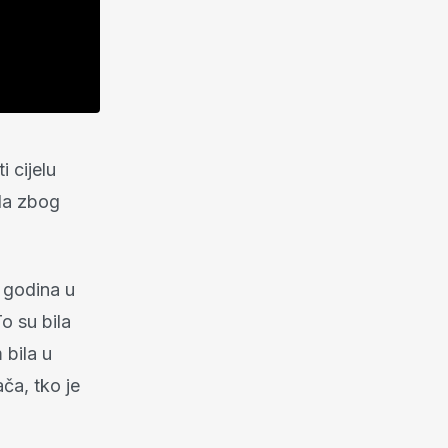
 cijelu
 da zbog
 godina u
o su bila
bila u
ača, tko je