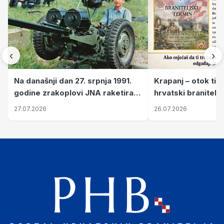
‹
›
Krapanj – otok tiš
Na današnji dan 27. srpnja 1991.
hrvatski branitelj
godine zrakoplovi JNA raketirali
pronalaze mir
su vojarnu i obučni centar "Nikola
26.07.2026
27.07.2026
Šubić Zrinski" popularno zvanu
"Opatovačka pustara"