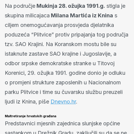
Na područje
Mukinja 28. ožujka 1991.g.
stigla je
skupina milicajaca
Milana Martića iz Knina
s
ciljem onemogućavanja prosvjeda djelatnika
poduzeća “Plitvice” protiv pripajanja tog područja
tzv. SAO Krajini. Na Koranskom mostu bile su
istaknute zastave SAO krajine i Jugoslavije, a
odbor srpske demokratske stranke u Titovoj
Korenici, 29. ožujka 1991. godine donio je odluku
o promjeni strukture zaposlenih u Nacionalnom
parku Plitvice i time su čuvarsku službu preuzeli
ljudi iz Knina, piše
Dnevno.hr
.
Maltretiranje hrvatskih građana
Predstavnici mjesnih zajednica slunjske općine
sastankom u Drežnik Gradu, zaključili su da se ne