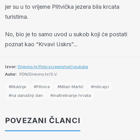
jer su u to vrijeme Plitvička jezera bila krcata
turistima.
No, bio je to samo uvod u sukob koji će postati
poznat kao “Krvavi Uskrs”…
Izvor:
Dnevno.hr/Foto:screenshot/youtube
Autor:
PDN/Dnevno.hr/S.V.
#Mukinje
#Plitvice
#Milan Martić
#milicajci
#na današnji dan
#maltretiranje hrvata
POVEZANI ČLANCI