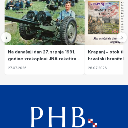
‹
›
Krapanj – otok tiš
Na današnji dan 27. srpnja 1991.
hrvatski branitelj
godine zrakoplovi JNA raketirali
pronalaze mir
su vojarnu i obučni centar "Nikola
26.07.2026
27.07.2026
Šubić Zrinski" popularno zvanu
"Opatovačka pustara"