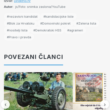
Izvor:
Direktno.hr
Autor:
js/Foto: snimka zaslona/YouTube
#nezavisni kandidat
#kandidacijske liste
#Blok za Hrvatsku
#Domovinski pokret
#Zelena lista
#nositelji lista
#Demokratski HSS
#agrameri
#Pravo i pravda
POVEZANI ČLANCI
‹
›