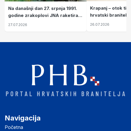
Krapanj – otok tiš
Na današnji dan 27. srpnja 1991.
hrvatski branitelj
godine zrakoplovi JNA raketirali
pronalaze mir
su vojarnu i obučni centar "Nikola
26.07.2026
27.07.2026
Šubić Zrinski" popularno zvanu
"Opatovačka pustara"
Navigacija
Početna