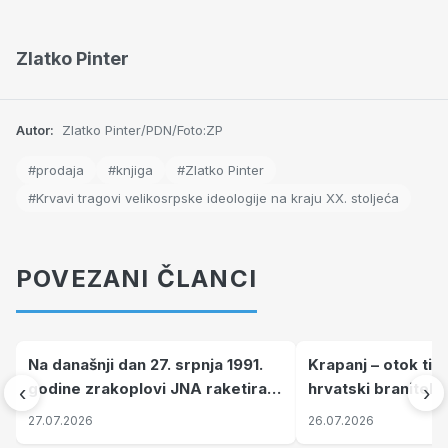
Zlatko Pinter
Autor:
Zlatko Pinter/PDN/Foto:ZP
#prodaja
#knjiga
#Zlatko Pinter
#Krvavi tragovi velikosrpske ideologije na kraju XX. stoljeća
POVEZANI ČLANCI
Na današnji dan 27. srpnja 1991.
Krapanj – otok tiš
godine zrakoplovi JNA raketirali
hrvatski branitelj
‹
›
su vojarnu i obučni centar "Nikola
pronalaze mir
27.07.2026
26.07.2026
Šubić Zrinski" popularno zvanu