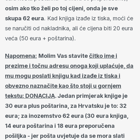
osim ako tko želi po toj cijeni, onda je sve
skupa 62 eura
. Kad knjiga izađe iz tiska, moći će
se naručiti od nakladnika, ali će cijena biti 20 eura
veća (50 eura + poštarina).
Napomena:
Molim Vas stavite
čitko ime i
prezime i točnu adresu onoga koji uplaćuje, da
mu mogu poslati knjigu kad izađe iz tiska i
obvezno naznačite kao što stoji u gornjem
tekstu: DONACIJA
. Jedan primjerak knjige je
30 eura plus poštarina, za Hrvatsku je to: 32
eura; za inozemstvo 62 eura (30 eura knjiga,
14 eura poštarina i 18 eura preporučena
pošiljka - jer pošta uvjetuje da se mora slati