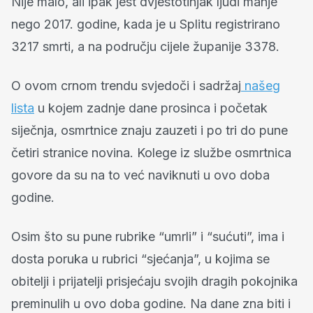
Nije malo, ali ipak jest dvjestotinjak ljudi manje
nego 2017. godine, kada je u Splitu registrirano
3217 smrti, a na području cijele županije 3378.
O ovom crnom trendu svjedoči i sadržaj
našeg
lista
u kojem zadnje dane prosinca i početak
siječnja, osmrtnice znaju zauzeti i po tri do pune
četiri stranice novina. Kolege iz službe osmrtnica
govore da su na to već naviknuti u ovo doba
godine.
Osim što su pune rubrike “umrli” i “sućuti”, ima i
dosta poruka u rubrici “sjećanja”, u kojima se
obitelji i prijatelji prisjećaju svojih dragih pokojnika
preminulih u ovo doba godine. Na dane zna biti i