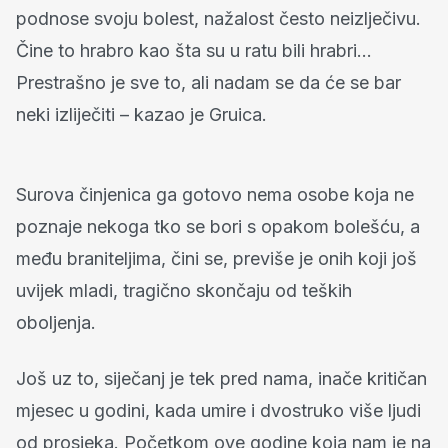
podnose svoju bolest, nažalost često neizlječivu.
Čine to hrabro kao šta su u ratu bili hrabri…
Prestrašno je sve to, ali nadam se da će se bar
neki izliječiti – kazao je Gruica.
Surova činjenica ga gotovo nema osobe koja ne
poznaje nekoga tko se bori s opakom bolešću, a
među braniteljima, čini se, previše je onih koji još
uvijek mladi, tragično skončaju od teških
oboljenja.
Još uz to, siječanj je tek pred nama, inače kritičan
mjesec u godini, kada umire i dvostruko više ljudi
od prosjeka. Početkom ove godine koja nam je na