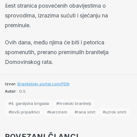
šest stranica posvećenih obavijestima o
sprovodima, izrazima sućuti i sjećanju na
preminule.
Ovih dana, među njima će biti i petorica
spomenutih, prerano preminulih branitelja
Domovinskog rata.
Izvor:
Braniteljski-portal.com/PDN
Autor:
G.S.
#4. gardijska brigada
#hrvatski branitelji
#bivši pripadnici
#karcinom
#rana smrt
#uzrok smrti
POVEZANI ČLANCI