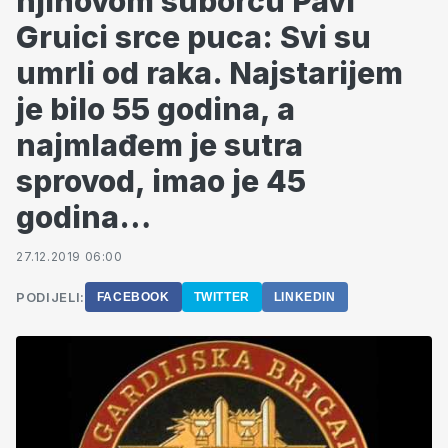
njihovom suborcu Pavi
Gruici srce puca: Svi su
umrli od raka. Najstarijem
je bilo 55 godina, a
najmlađem je sutra
sprovod, imao je 45
godina…
27.12.2019 06:00
PODIJELI:
FACEBOOK
TWITTER
LINKEDIN