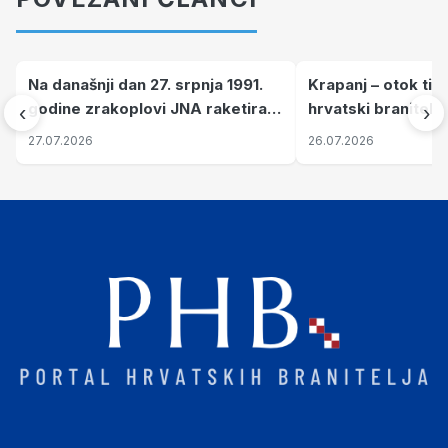
Na današnji dan 27. srpnja 1991.
Krapanj – otok tiš
godine zrakoplovi JNA raketirali
hrvatski branitelj
‹
›
su vojarnu i obučni centar "Nikola
pronalaze mir
27.07.2026
26.07.2026
Šubić Zrinski" popularno zvanu
"Opatovačka pustara"