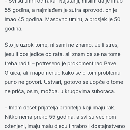
– Svi su umrli od raka. Najstariji, mislim da je imao
55 godina, a najmlađem je sutra sprovod, on je
imao 45 godina. Masovno umiru, a prosjek je 50
godina.
Što je uzrok tome, ni sami ne znamo. Je li stres,
jesu li posljedice od rata, ali znam da se na tome
treba raditi – potreseno je prokomentirao Pave
Gruica, ali i napomenuo kako se o tom problemu
puno ne govori. Ustvari, gotovo se uopće o tome
ne priča, osim, možda, u krugovima suboraca.
– Imam deset prijatelja branitelja koji imaju rak.
Nitko nema preko 55 godina, a svi su većinom
oženjeni, imaju malu djecu i hrabro i dostajnstveno