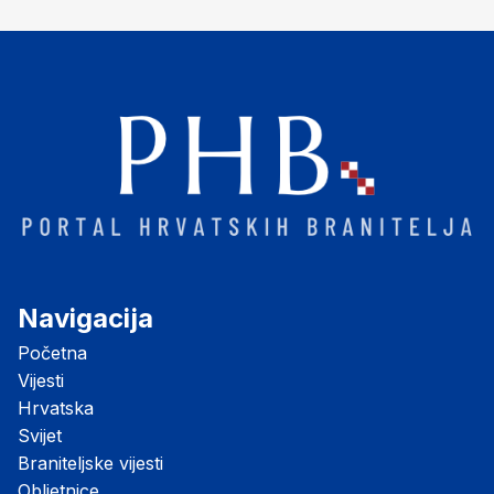
"Opatovačka pustara"
Navigacija
Početna
Vijesti
Hrvatska
Svijet
Braniteljske vijesti
Obljetnice