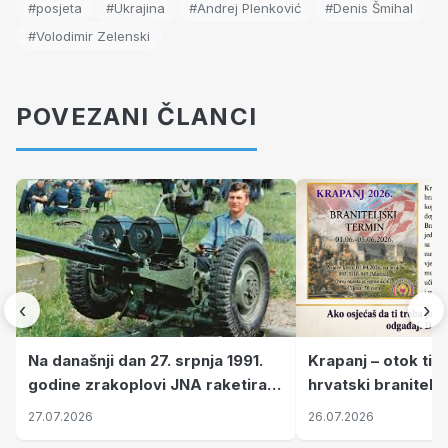
#posjeta
#Ukrajina
#Andrej Plenković
#Denis Šmihal
#Volodimir Zelenski
POVEZANI ČLANCI
‹
›
Krapanj – otok tiš
Na današnji dan 27. srpnja 1991.
hrvatski branitelj
godine zrakoplovi JNA raketirali
pronalaze mir
su vojarnu i obučni centar "Nikola
26.07.2026
27.07.2026
Šubić Zrinski" popularno zvanu