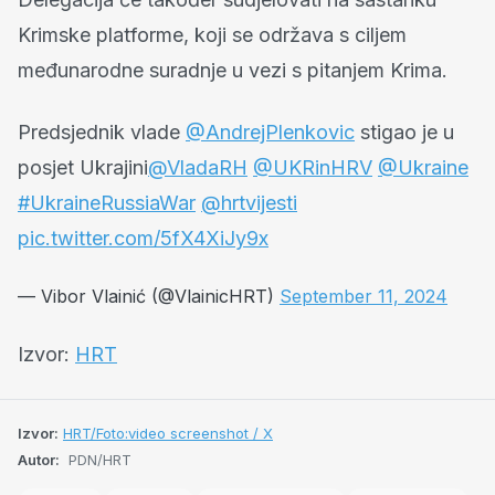
Krimske platforme, koji se održava s ciljem
međunarodne suradnje u vezi s pitanjem Krima.
Predsjednik vlade
@AndrejPlenkovic
stigao je u
posjet Ukrajini
@VladaRH
@UKRinHRV
@Ukraine
#UkraineRussiaWar️️
@hrtvijesti
pic.twitter.com/5fX4XiJy9x
— Vibor Vlainić (@VlainicHRT)
September 11, 2024
Izvor:
HRT
Izvor:
HRT/Foto:video screenshot / X
Autor:
PDN/HRT