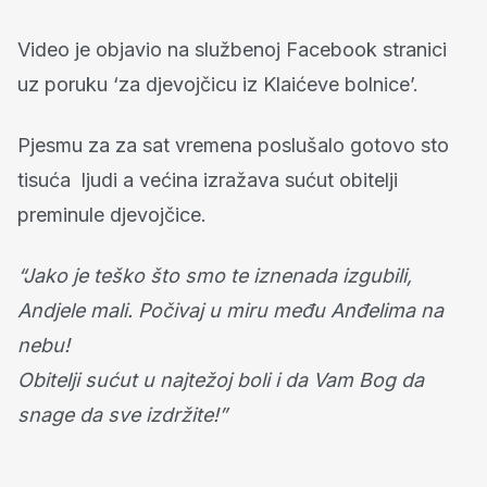
Video je objavio na službenoj Facebook stranici
uz poruku ‘za djevojčicu iz Klaićeve bolnice’.
Pjesmu za za sat vremena poslušalo gotovo sto
tisuća ljudi a većina izražava sućut obitelji
preminule djevojčice.
“Jako je teško što smo te iznenada izgubili,
Andjele mali. Počivaj u miru među Anđelima na
nebu!
Obitelji sućut u najtežoj boli i da Vam Bog da
snage da sve izdržite!”