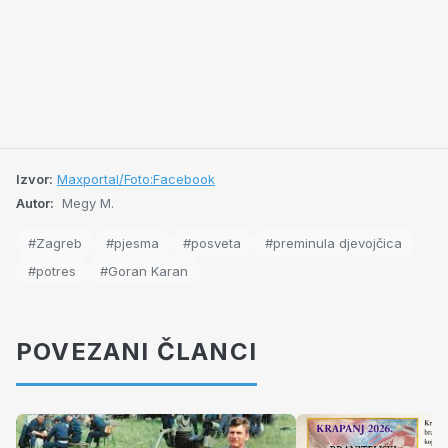
Izvor:
Maxportal/Foto:Facebook
Autor:
Megy M.
#Zagreb
#pjesma
#posveta
#preminula djevojčica
#potres
#Goran Karan
POVEZANI ČLANCI