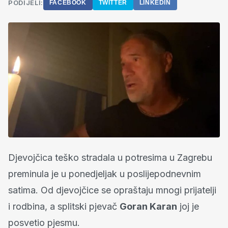
PODIJELI:
FACEBOOK
TWITTER
LINKEDIN
Djevojčica teško stradala u potresima u Zagrebu
preminula je u ponedjeljak u poslijepodnevnim
satima. Od djevojčice se opraštaju mnogi prijatelji
i rodbina, a splitski pjevač
Goran Karan
joj je
posvetio pjesmu.