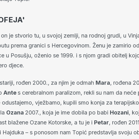
OFEJA'
 on je stvorio tu, u svojoj zemlji, na rodnoj grudi, u Vin
putu prema granici s Hercegovinom. Ženu je zamirio o
e u Posušju, oženio se 1999. i s njom gradi obitelj koj
ero djece.
jstariji, rođen 2000., za njim je odmah
Mara
, rođena 20
ao
Ante
s cerebralnom paralizom, rekli su nam da neće 
e odustajemo, vježbamo, kupili smo konja za terapijsko
šla
Ozana
2007., koja je ime dobila po babi
Hozani
, ko
ast blažene Ozane Kotorske, a tu je i
Petar
, rođen 201
ni Hajduka – s ponosom nam Topić predstavlja svoju obi