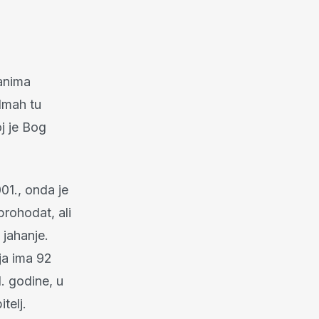
janima
dmah tu
oj je Bog
01., onda je
prohodat, ali
 jahanje.
ja ima 92
1. godine, u
telj.