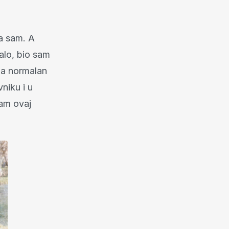
ra sam. A
balo, bio sam
 za normalan
vniku i u
nam ovaj