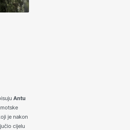
pisuju
Antu
 imotske
oji je nakon
jučio cijelu