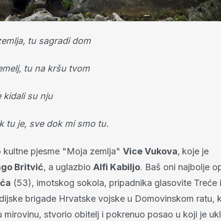
 zemlja, tu sagradi dom
temelj, tu na kršu tvom
 kidali su nju
ek tu je, sve dok mi smo tu.
to kultne pjesme "Moja zemlja"
Vice Vukova
,
koje je
go Britvić
, a uglazbio
Alfi Kabiljo
. Baš oni najbolje o
ića
(53), imotskog sokola, pripadnika glasovite Treće
rdijske brigade Hrvatske vojske u Domovinskom ratu, k
u mirovinu, stvorio obitelj i pokrenuo posao u koji je ukl