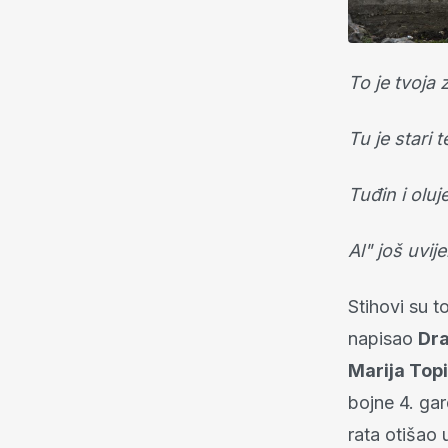
To je tvoja
Tu je stari 
Tuđin i oluje
Al" još uvij
Stihovi su 
napisao
Dra
Marija Top
bojne 4. ga
rata otišao 