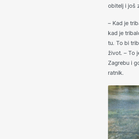
obitelj i jo
– Kad je trib
kad je triba
tu. To bi tr
život. – To 
Zagrebu i go
ratnik.