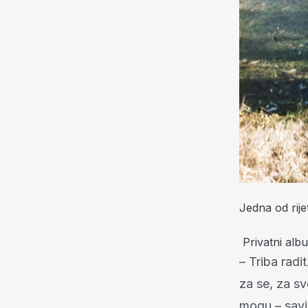
Jedna od rijet
Privatni alb
– Triba radi
za se, za sv
mogu – savj