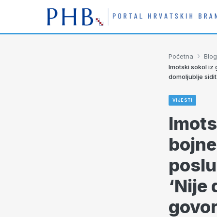
›
Početna
Blog
Imotski sokol iz
domoljublje sidit
VIJESTI
Imots
bojne
poslu
‘Nije 
govori