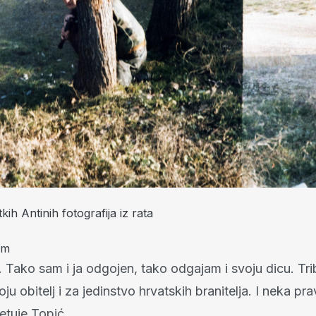
kih Antinih fotografija iz rata
um
t. Tako sam i ja odgojen, tako odgajam i svoju dicu. Tri
oju obitelj i za jedinstvo hrvatskih branitelja. I neka pr
etuje Topić.