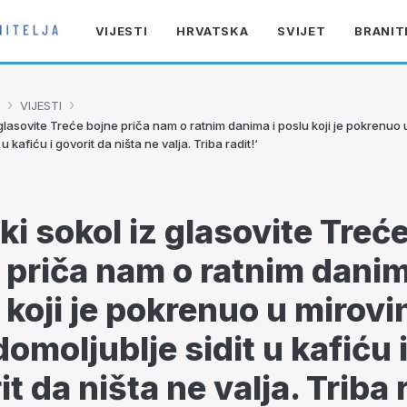
VIJESTI
HRVATSKA
SVIJET
BRANIT
›
›
VIJESTI
 glasovite Treće bojne priča nam o ratnim danima i poslu koji je pokrenuo u 
 u kafiću i govorit da ništa ne valja. Triba radit!‘
ki sokol iz glasovite Treć
 priča nam o ratnim danim
 koji je pokrenuo u mirovin
domoljublje sidit u kafiću 
t da ništa ne valja. Triba r