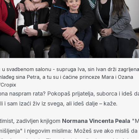
ji u svadbenom salonu - supruga Iva, sin Ivan drži zagrljen
mlađeg sina Petra, a tu su i ćaćine princeze Mara i Ozana
/Cropix
ona naspram rata? Pokopaš prijatelja, suborca i ideš da
i i sam izaći živ iz svega, ali ideš dalje – kaže.
ptimist, zadivljen knjigom
Normana Vincenta Peala
"M
mišljenja" i njegovim mislima: Možeš sve ako misliš d