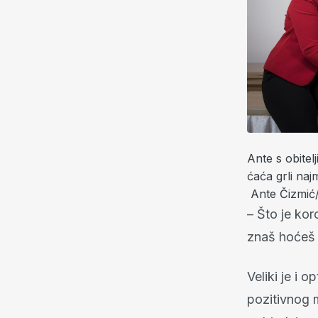
Ante s obitel
ćaća grli naj
Ante Čizmić
– Što je kor
znaš hoćeš l
Veliki je i o
pozitivnog 