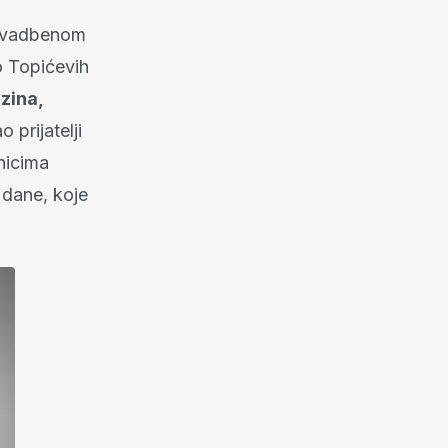
 svadbenom
o Topićevih
zina,
o prijatelji
nicima
 dane, koje