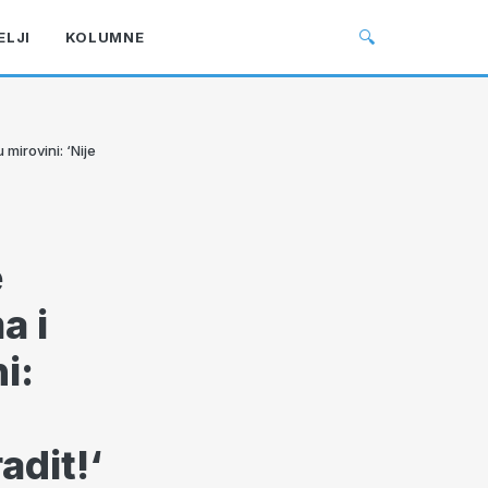
🔍
ELJI
KOLUMNE
mirovini: ‘Nije
e
a i
i:
i
adit!‘