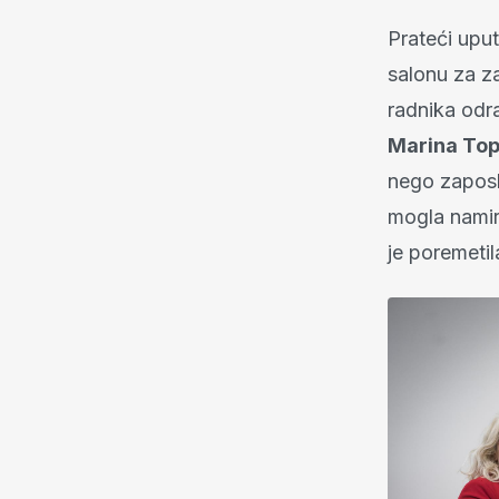
Prateći upu
salonu za za
radnika odra
Marina Top
nego zaposl
mogla namir
je poremeti