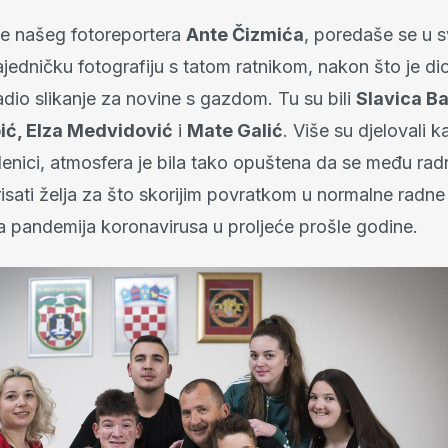
te našeg fotoreportera
Ante Čizmića
, poredaše se u
jedničku fotografiju s tatom ratnikom, nakon što je di
dio slikanje za novine s gazdom. Tu su bili
Slavica Ba
ić, Elza Medvidović
i
Mate Galić
. Više su djelovali ka
enici, atmosfera je bila tako opuštena da se među rad
isati želja za što skorijim povratkom u normalne radne
la pandemija koronavirusa u proljeće prošle godine.