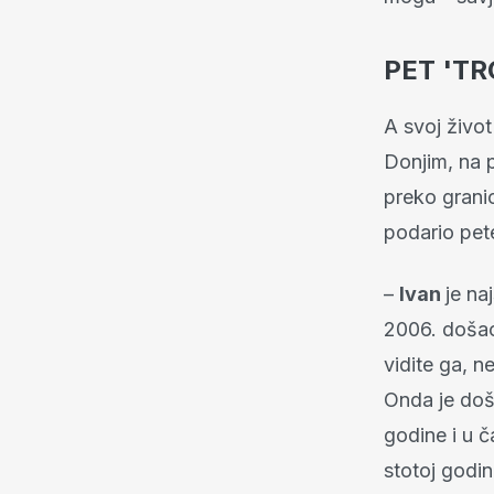
PET 'TR
A svoj život
Donjim, na 
preko granic
podario pet
–
Ivan
je na
2006. doš
vidite ga, n
Onda je do
godine i u č
stotoj godi