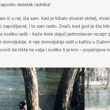
š zaposlio desetak radnika!
alo ić u rat, iša sam. Kad je tribalo stvarat obitelj, stva
lo zapošljavat, i to sam radio. Znači, kad god je šta tri
iba svatko radit – kaže Ante dajući jednostavan recept
je domoljublje. A nije domoljublje sidit u kafiću u Dubro
vorit da ništa ne valja i svatko ti je kriv – pojašnjava 