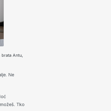
a brata Antu,
lje. Ne
oć
a možeš. Tko