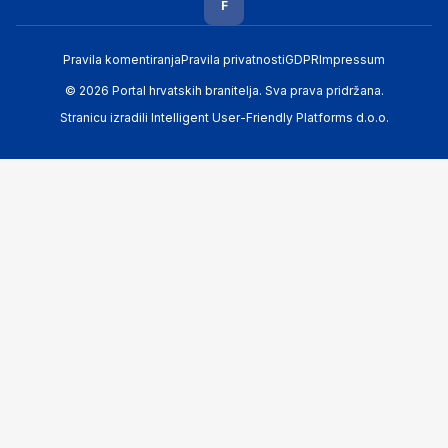
F
Pravila komentiranja
Pravila privatnosti
GDPR
Impressum
© 2026 Portal hrvatskih branitelja. Sva prava pridržana.
Stranicu izradili
Intelligent User-Friendly Platforms d.o.o.