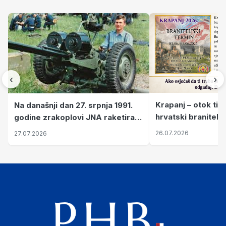
‹
›
Krapanj – otok tiš
Na današnji dan 27. srpnja 1991.
hrvatski branitelj
godine zrakoplovi JNA raketirali
pronalaze mir
su vojarnu i obučni centar "Nikola
26.07.2026
27.07.2026
Šubić Zrinski" popularno zvanu
"Opatovačka pustara"