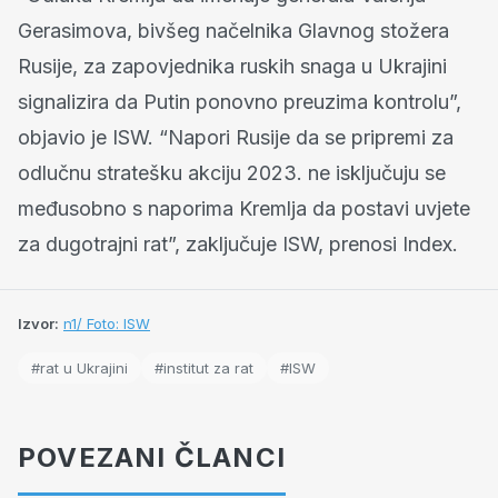
Gerasimova, bivšeg načelnika Glavnog stožera
Rusije, za zapovjednika ruskih snaga u Ukrajini
signalizira da Putin ponovno preuzima kontrolu”,
objavio je ISW. “Napori Rusije da se pripremi za
odlučnu stratešku akciju 2023. ne isključuju se
međusobno s naporima Kremlja da postavi uvjete
za dugotrajni rat”, zaključuje ISW, prenosi Index.
Izvor:
n1/ Foto: ISW
#rat u Ukrajini
#institut za rat
#ISW
POVEZANI ČLANCI