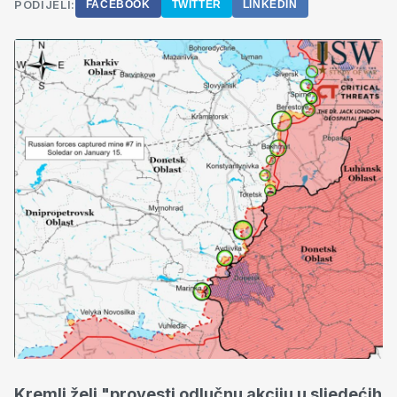
PODIJELI:
FACEBOOK
TWITTER
LINKEDIN
Kremlj želi "provesti odlučnu akciju u sljedećih