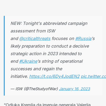
NEW: Tonight's abbreviated campaign
assessment from ISW
and
@criticalthreats
focuses on
#Russia
’s
likely preparation to conduct a decisive
strategic action in 2023 intended to
end
#Ukraine
’s string of operational
successes and regain the
initiative.
https://t.co/6Dy4JodEN2
pic.twitter
— ISW (@TheStudyofWar)
January 16, 2023
“Odluka Kremlja da imenuje generala Valerija