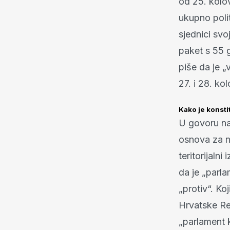
od 25. kolov
ukupno polit
sjednici svo
paket s 55 g
piše da je 
27. i 28. k
Kako je konsti
U govoru na
osnova za n
teritorijaln
da je „parl
„protiv“. K
Hrvatske Re
„parlament k