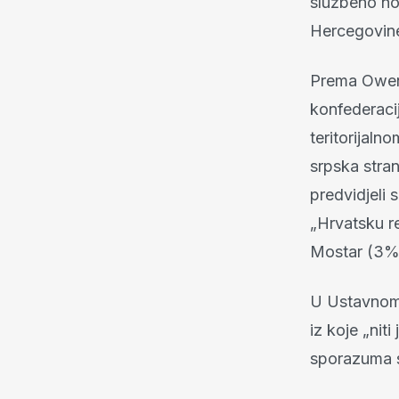
službeno no
Hercegovin
Prema Owen-
konfederacij
teritorijaln
srpska stran
predvidjeli
„Hrvatsku re
Mostar (3%)
U Ustavnom 
iz koje „nit
sporazuma s