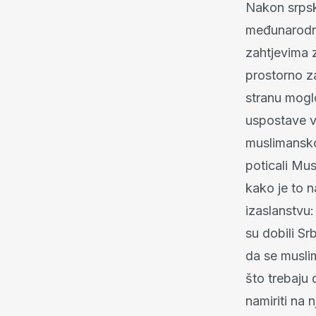
Nakon srps
međunarodna
zahtjevima z
prostorno z
stranu moglo
uspostave vl
muslimansko-
poticali Mus
kako je to 
izaslanstvu
su dobili Srb
da se musli
što trebaju 
namiriti na 