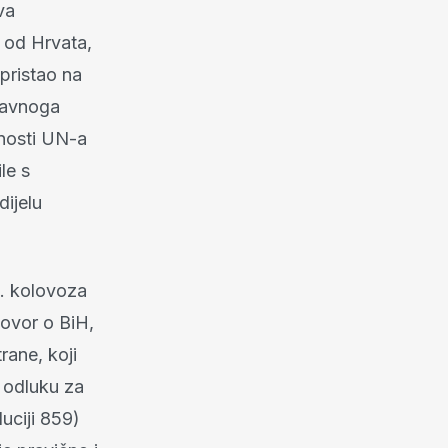
va
u od Hrvata,
 pristao na
glavnoga
rnosti UN-a
le s
ijelu
. kolovoza
govor o BiH,
trane, koji
i odluku za
uciji 859)