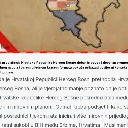
d proglašenja Hrvatske Republike Herceg Bosne dobar je povod i dovoljan vreme
nog naboja i barem u jednom kraćem formatu pokuša prikazati povijesni konteks
. godine.
da je Hrvatskoj Republici Herceg Bosni prethodila Hrv
rceg Bosna, ali je vjerojatno manje poznato da je poti
Hrvatske Republike Herceg Bosne posredno dala međ
ednim mirovnim planom. Odmah treba podsjetiti kako s
posrednici tijekom rata inicirali više mirovnih prijedlo
li ratni sukobi u BiH među Srbima, Hrvatima i Musliman