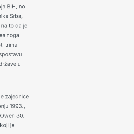
oja BiH, no
nika Srba,
 na to da je
realnoga
ti trima
uspostavu
države u
e zajednice
nju 1993.,
d Owen 30.
koji je