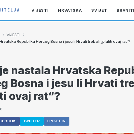
VIJESTI
HRVATSKA
SVIJET
BRANIT
›
›
VIJESTI
rvatska Republika Herceg Bosna i jesu li Hrvati trebali „platiti ovaj rat“?
je nastala Hrvatska Repu
 Bosna i jesu li Hrvati tre
ti ovaj rat“?
56
CEBOOK
TWITTER
LINKEDIN