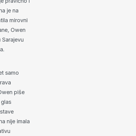
e pravično i
na je na
tila mirovni
trane, Owen
 Sarajevu
a.
ket samo
urava
 Owen piše
 glas
ostave
a nije imala
ativu