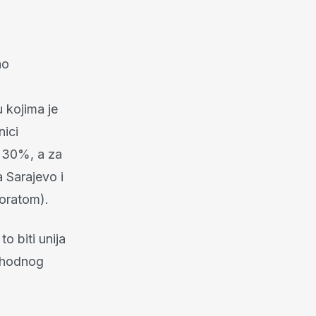
ao
u kojima je
nici
“ 30%, a za
 Sarajevo i
oratom).
 biti unija
ethodnog