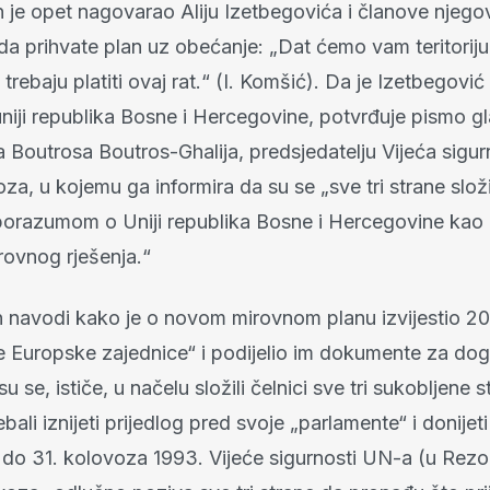
 je opet nagovarao Aliju Izetbegovića i članove njego
da prihvate plan uz obećanje: „Dat ćemo vam teritorij
trebaju platiti ovaj rat.“ (I. Komšić). Da je Izetbegović
niji republika Bosne i Hercegovine, potvrđuje pismo 
a Boutrosa Boutros-Ghalija, predsjedatelju Vijeća sigu
za, u kojemu ga informira da su se „sve tri strane složi
orazumom o Uniji republika Bosne i Hercegovine kao d
ovnog rješenja.“
navodi kako je o novom mirovnom planu izvijestio 20
je Europske zajednice“ i podijelio im dokumente za do
 se, ističe, u načelu složili čelnici sve tri sukobljene s
bali iznijeti prijedlog pred svoje „parlamente“ i donijet
 do 31. kolovoza 1993. Vijeće sigurnosti UN-a (u Rezol