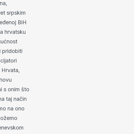
na,
ret srpskim
ređenoj BiH
Za hrvatsku
ogućnost
 pridobiti
ijatori
n Hrvata,
ihovu
i s onim što
na taj način
emo na ono
e možemo
 Ženevskom