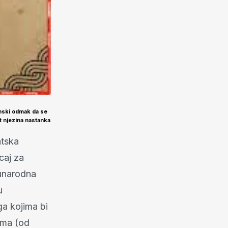
nski odmak da se
t njezina nastanka
atska
caj za
unarodna
u
ga kojima bi
ima (od