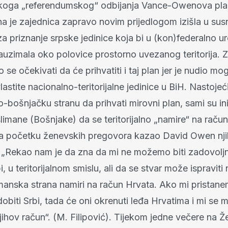
koga „referendumskog“ odbijanja Vance-Owenova pla
 je zajednica zapravo novim prijedlogom izišla u sus
a priznanje srpske jedinice koja bi u (kon)federalno u
auzimala oko polovice prostorno uvezanog teritorija. 
 se očekivati da će prihvatiti i taj plan jer je nudio m
astite nacionalno-teritorijalne jedinice u BiH. Nastojeći
bošnjačku stranu da prihvati mirovni plan, sami su inic
limane (Bošnjake) da se teritorijalno „namire“ na raču
na početku ženevskih pregovora kazao David Owen nj
: „Rekao nam je da zna da mi ne možemo biti zadovoljn
i, u teritorijalnom smislu, ali da se stvar može ispraviti 
manska strana namiri na račun Hrvata. Ako mi pristan
dobiti Srbi, tada će oni okrenuti leđa Hrvatima i mi s
njihov račun“. (M. Filipović). Tijekom jedne večere na