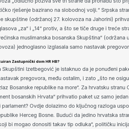
oza „odlučno poziva sve tri strane da pronađu što prij
ičko rješenje bazirano na slobodnoj volji.“ Srpska stra
je skupštine (održanoj 27. kolovoza na Jahorini) prihva
lasova „za“ i „14“ protiv, a što se tiče druge i treće s
„većinska muslimanska bosanska Skupština“ (održana u
olovoza) jednoglasno izglasala samo nastavak pregovor
tuiran Zastupnički dom HR HB?
 Skupštini Izetbegović je istaknuo da je ponuđeni pa
astavak pregovora, među ostalim, i zato „što ne osig
i izlaz Bosanske republike na more“. Za hrvatsku stranu
ament bosanskih Hrvata“ prihvatio paket uz samo jedan
oji parlament? Ovdje dolazimo do ključnog razloga usp
publike Herceg Bosne. Budući da jedino hrvatska stran
oji bi mogao donositi takav tip odluka“, političku inicij