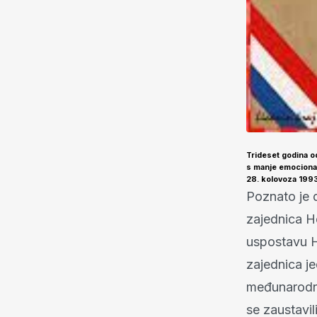
Trideset godina o
s manje emocional
28. kolovoza 1993
Poznato je 
zajednica He
uspostavu 
zajednica j
međunarodni 
se zaustavi