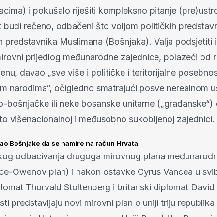
cima) i pokušalo riješiti kompleksno pitanje (pre)ustr
t budi rečeno, odbačeni što voljom političkih predstav
ih predstavnika Muslimana (Bošnjaka). Valja podsjetiti i
mirovni prijedlog međunarodne zajednice, polazeći od 
renu, davao „sve više i političke i teritorijalne posebnos
nim narodima“, očigledno smatrajući posve nerealnom 
-bošnjačke ili neke bosanske unitarne („građanske“) 
ito višenacionalnoj i međusobno sukobljenoj zajednici.
o Bošnjake da se namire na račun Hrvata
kog odbacivanja drugoga mirovnog plana međunarodn
ce-Owenov plan) i nakon ostavke Cyrus Vancea u svib
plomat Thorvald Stoltenberg i britanski diplomat Davi
ti predstavljaju novi mirovni plan o uniji triju republika 