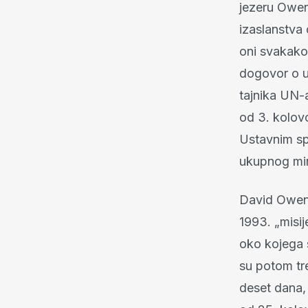
jezeru Owen
izaslanstva 
oni svakako 
dogovor o u
tajnika UN-
od 3. kolovo
Ustavnim sp
ukupnog mir
David Owen 
1993. „misi
oko kojega su
su potom tre
deset dana,