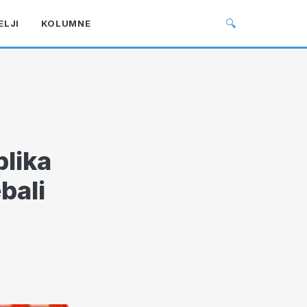
🔍
ELJI
KOLUMNE
blika
bali