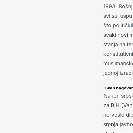
1993. Bošnja
svi su, uspu
što političk
svaki novi 
stanja na te
konstitutiv
muslimansko
jednoj izraz
Owen nagovara
Nakon srps
za BiH (Van
norveški di
srpnja javnos