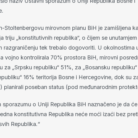
sio naziv Ustavni sporazum o Uniji Republika Bosne i
e.
Stoltenbergovu mirovnom planu BiH je zamišljena k
a triju „konstitutivnih republika“, o čijem se unutarnjem
om razgraničenju tek trebalo dogovoriti. U okolnostima 
a vojno kontrolirala 70% prostora BiH, mirovni posred
 su za „Srpsku republiku“ 51%, za „Bosansku republiku
publiku“ 16% teritorija Bosne i Hercegovine, dok su za
 planirali poseban status (pod međunarodnim protekt
sporazumu o Uniji Republika BiH naznačeno je da će to
i jedna konstitutivna Republika neće moći izaći bez pr
vih Republika.“