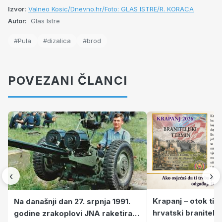
Izvor:
Valneo Kosic/Dnevno.hr/Foto: GLAS ISTRE/R. KORACA
Autor:
Glas Istre
#Pula
#dizalica
#brod
POVEZANI ČLANCI
‹
›
Krapanj – otok tiš
Na današnji dan 27. srpnja 1991.
hrvatski branitelj
godine zrakoplovi JNA raketirali