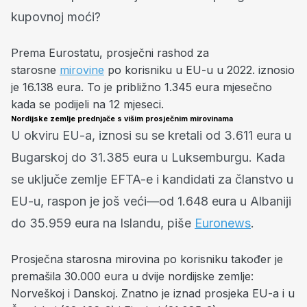
kupovnoj moći?
Prema Eurostatu, prosječni rashod za
starosne
mirovine
po korisniku u EU-u u 2022. iznosio
je 16.138 eura. To je približno 1.345 eura mjesečno
kada se podijeli na 12 mjeseci.
Nordijske zemlje prednjače s višim prosječnim mirovinama
U okviru EU-a, iznosi su se kretali od 3.611 eura u
Bugarskoj do 31.385 eura u Luksemburgu. Kada
se uključe zemlje EFTA-e i kandidati za članstvo u
EU-u, raspon je još veći—od 1.648 eura u Albaniji
do 35.959 eura na Islandu, piše
Euronews
.
Prosječna starosna mirovina po korisniku također je
premašila 30.000 eura u dvije nordijske zemlje:
Norveškoj i Danskoj. Znatno je iznad prosjeka EU-a i u