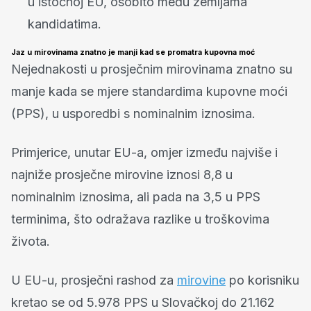
u istočnoj EU, osobito među zemljama
kandidatima.
Jaz u mirovinama znatno je manji kad se promatra kupovna moć
Nejednakosti u prosječnim mirovinama znatno su
manje kada se mjere standardima kupovne moći
(PPS), u usporedbi s nominalnim iznosima.
Primjerice, unutar EU-a, omjer između najviše i
najniže prosječne mirovine iznosi 8,8 u
nominalnim iznosima, ali pada na 3,5 u PPS
terminima, što odražava razlike u troškovima
života.
U EU-u, prosječni rashod za
mirovine
po korisniku
kretao se od 5.978 PPS u Slovačkoj do 21.162