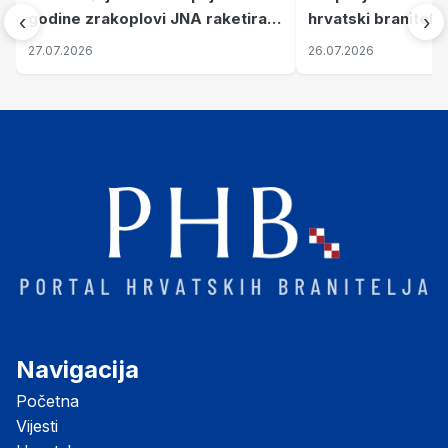
godine zrakoplovi JNA raketirali
hrvatski branitelj
‹
›
su vojarnu i obučni centar "Nikola
pronalaze mir
27.07.2026
26.07.2026
Šubić Zrinski" popularno zvanu
"Opatovačka pustara"
Navigacija
Početna
Vijesti