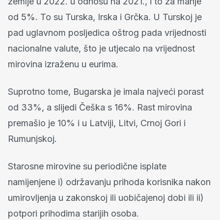
zemlje u 2022. u odnosu na 2021., i to za manje
od 5%. To su Turska, Irska i Grčka. U Turskoj je
pad uglavnom posljedica oštrog pada vrijednosti
nacionalne valute, što je utjecalo na vrijednost
mirovina izraženu u eurima.
Suprotno tome, Bugarska je imala najveći porast
od 33%, a slijedi Češka s 16%. Rast mirovina
premašio je 10% i u Latviji, Litvi, Crnoj Gori i
Rumunjskoj.
Starosne mirovine su periodične isplate
namijenjene i) održavanju prihoda korisnika nakon
umirovljenja u zakonskoj ili uobičajenoj dobi ili ii)
potpori prihodima starijih osoba.