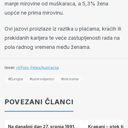
manje mirovine od muškaraca, a 5,3% žena
uopće ne prima mirovinu.
Ovi jazovi proizlaze iz razlika u plaćama, kraćih ili
prekidanih karijera te veće zastupljenosti rada na
pola radnog vremena među ženama.
Izvor:
n1/Foto: Pelex/Ilustracija
#Europa
#umirovljenici
#mirovine
POVEZANI ČLANCI
Na današnji dan 27. srpnja 1991.
Krapanj – otok tiš