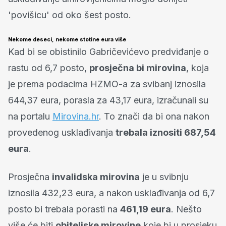
'povišicu' od oko šest posto.
Nekome deseci, nekome stotine eura više
Kad bi se obistinilo Gabričevićevo predviđanje o
rastu od 6,7 posto,
prosječna bi mirovina
, koja
je prema podacima HZMO-a za svibanj iznosila
644,37 eura, porasla za 43,17 eura, izračunali su
na portalu
Mirovina.hr
. To znači da bi ona nakon
provedenog usklađivanja
trebala iznositi 687,54
eura
.
Prosječna
invalidska mirovina
je u svibnju
iznosila 432,23 eura, a nakon usklađivanja od 6,7
posto bi trebala porasti na
461,19 eura
. Nešto
više će biti
obiteljske mirovine
koje bi u prosjeku