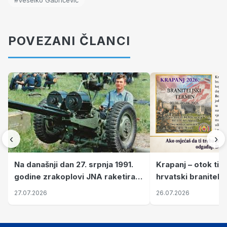
POVEZANI ČLANCI
‹
›
Krapanj – otok tiš
Na današnji dan 27. srpnja 1991.
hrvatski branitelj
godine zrakoplovi JNA raketirali
pronalaze mir
su vojarnu i obučni centar "Nikola
26.07.2026
27.07.2026
Šubić Zrinski" popularno zvanu
"Opatovačka pustara"