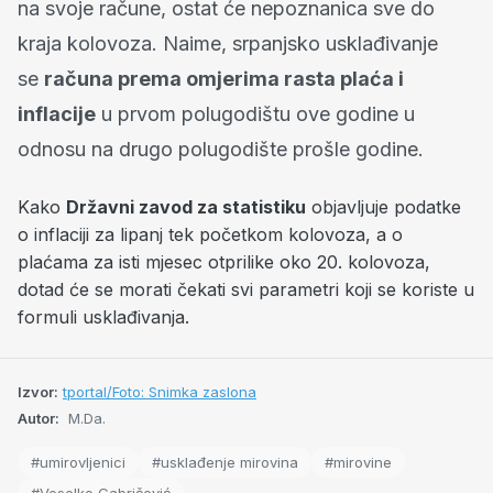
na svoje račune, ostat će nepoznanica sve do
kraja kolovoza. Naime, srpanjsko usklađivanje
se
računa prema omjerima rasta plaća i
inflacije
u prvom polugodištu ove godine u
odnosu na drugo polugodište prošle godine.
Kako
Državni zavod za statistiku
objavljuje podatke
o inflaciji za lipanj tek početkom kolovoza, a o
plaćama za isti mjesec otprilike oko 20. kolovoza,
dotad će se morati čekati svi parametri koji se koriste u
formuli usklađivanja.
Izvor:
tportal/Foto: Snimka zaslona
Autor:
M.Da.
#umirovljenici
#usklađenje mirovina
#mirovine
#Veselko Gabričević