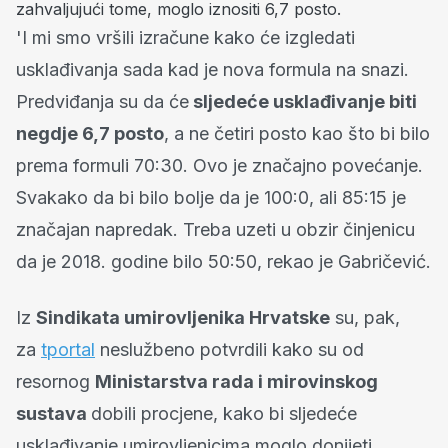
zahvaljujući tome, moglo iznositi 6,7 posto.
'I mi smo vršili izračune kako će izgledati
usklađivanja sada kad je nova formula na snazi.
Predviđanja su da će
sljedeće usklađivanje biti
negdje 6,7 posto
, a ne četiri posto kao što bi bilo
prema formuli 70:30. Ovo je značajno povećanje.
Svakako da bi bilo bolje da je 100:0, ali 85:15 je
značajan napredak. Treba uzeti u obzir činjenicu
da je 2018. godine bilo 50:50, rekao je Gabričević.
Iz
Sindikata umirovljenika Hrvatske
su, pak,
za
tportal
neslužbeno potvrdili kako su od
resornog
Ministarstva rada i mirovinskog
sustava
dobili procjene, kako bi sljedeće
usklađivanje umirovljenicima moglo donijeti