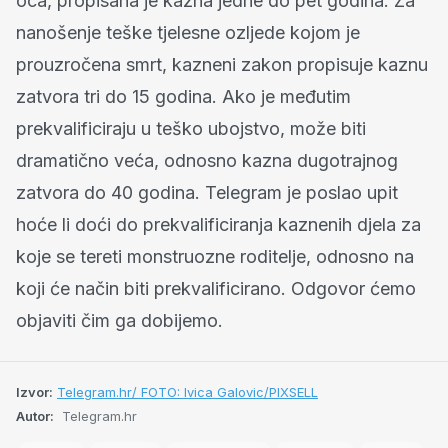
oca, propisana je kazna jedne do pet godina. Za
nanošenje teške tjelesne ozljede kojom je
prouzročena smrt, kazneni zakon propisuje kaznu
zatvora tri do 15 godina. Ako je međutim
prekvalificiraju u teško ubojstvo, može biti
dramatično veća, odnosno kazna dugotrajnog
zatvora do 40 godina. Telegram je poslao upit
hoće li doći do prekvalificiranja kaznenih djela za
koje se tereti monstruozne roditelje, odnosno na
koji će način biti prekvalificirano. Odgovor ćemo
objaviti čim ga dobijemo.
Izvor:
Telegram.hr/ FOTO: Ivica Galovic/PIXSELL
Autor:
Telegram.hr