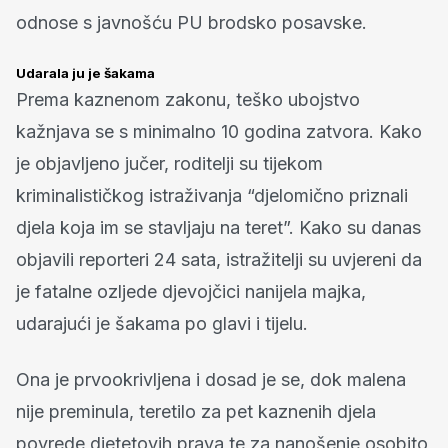
odnose s javnošću PU brodsko posavske.
Udarala ju je šakama
Prema kaznenom zakonu, teško ubojstvo
kažnjava se s minimalno 10 godina zatvora. Kako
je objavljeno jučer, roditelji su tijekom
kriminalističkog istraživanja “djelomično priznali
djela koja im se stavljaju na teret”. Kako su danas
objavili reporteri 24 sata, istražitelji su uvjereni da
je fatalne ozljede djevojčici nanijela majka,
udarajući je šakama po glavi i tijelu.
Ona je prvookrivljena i dosad je se, dok malena
nije preminula, teretilo za pet kaznenih djela
povrede djetetovih prava te za nanošenje osobito