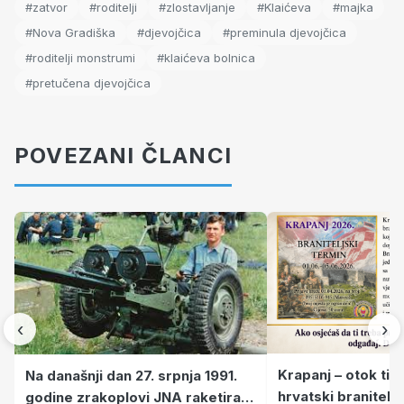
#zatvor
#roditelji
#zlostavljanje
#Klaićeva
#majka
#Nova Gradiška
#djevojčica
#preminula djevojčica
#roditelji monstrumi
#klaićeva bolnica
#pretučena djevojčica
POVEZANI ČLANCI
‹
›
Krapanj – otok tiš
Na današnji dan 27. srpnja 1991.
hrvatski branitelj
godine zrakoplovi JNA raketirali