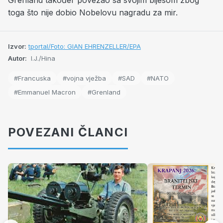
Grenland također povezao sa svojim bijesom zbog
toga što nije dobio Nobelovu nagradu za mir.
Izvor:
tportal/Foto: GIAN EHRENZELLER/EPA
Autor:
I.J./Hina
#Francuska
#vojna vježba
#SAD
#NATO
#Emmanuel Macron
#Grenland
POVEZANI ČLANCI