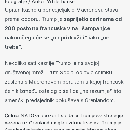
fotografije / Autor: White house
Upitan kasno u ponedjeljak o Macronovu stavu
prema odboru, Trump je
zaprijetio carinama od
200 posto na francuska vina i šampanjce
nakon čega će se „on pridružiti” iako „ne
treba”.
Nekoliko sati kasnije Trump je na svojoj
društvenoj mreži Truth Social objavio snimku
zaslona s Macronovom porukom u kojoj francuski
čelnik između ostalog piše i da „ne razumije” što
američki predsjednik pokušava s Grenlandom.
Čelnici NATO-a upozorili su da bi Trumpova strategija
vezana uz Grenland mogla uzdrmati savez. Trump je