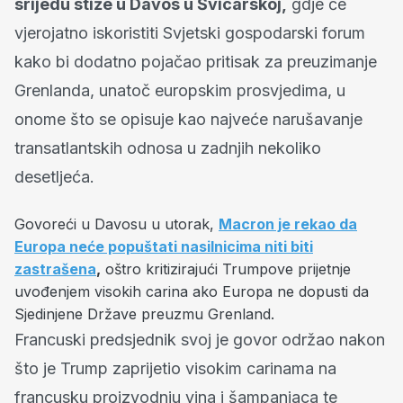
srijedu stiže u Davos u Švicarskoj,
gdje će
vjerojatno iskoristiti Svjetski gospodarski forum
kako bi dodatno pojačao pritisak za preuzimanje
Grenlanda, unatoč europskim prosvjedima, u
onome što se opisuje kao najveće narušavanje
transatlantskih odnosa u zadnjih nekoliko
desetljeća.
Govoreći u Davosu u utorak,
Macron je rekao da
Europa neće popuštati nasilnicima niti biti
zastrašena
,
oštro kritizirajući Trumpove prijetnje
uvođenjem visokih carina ako Europa ne dopusti da
Sjedinjene Države preuzmu Grenland.
Francuski predsjednik svoj je govor održao nakon
što je Trump zaprijetio visokim carinama na
francusku proizvodnju vina i šampanjaca te