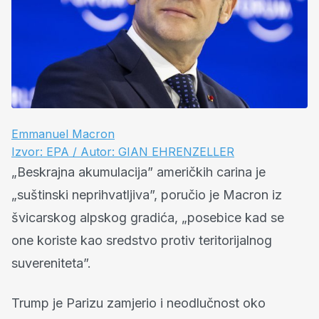
Emmanuel Macron
Izvor: EPA / Autor: GIAN EHRENZELLER
„Beskrajna akumulacija” američkih carina je
„suštinski neprihvatljiva”, poručio je Macron iz
švicarskog alpskog gradića, „posebice kad se
one koriste kao sredstvo protiv teritorijalnog
suvereniteta”.
Trump je Parizu zamjerio i neodlučnost oko