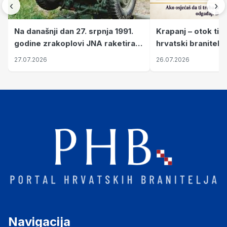
‹
›
Krapanj – otok tiš
Na današnji dan 27. srpnja 1991.
hrvatski branitelj
godine zrakoplovi JNA raketirali
pronalaze mir
su vojarnu i obučni centar "Nikola
26.07.2026
27.07.2026
Šubić Zrinski" popularno zvanu
"Opatovačka pustara"
Navigacija