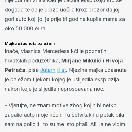
nije odmah znala kad je začula eksploziju što se
događa te da je ubrzo uočila kroz prozor da joj
gori auto koji joj je prije tri godine kupila mama za
oko 50.000 eura.
Majka užasnuta paležom
Inače, vlasnica Mercedesa kći je poznatih
hrvatskih poduzetnika,
Mirjane Mikulić
i
Hrvoja
Petrača
, piše
Jutarnji list
. Njezina majka užasnuta
je paležom tijekom kojeg je uslijedila eksplozija
nakon koje je slijedila neprospavana noć.
- Vjerujte, ne znam motive zbog kojih bi netko
zapalio auto moje kćeri. I u četvrtak i u petak bila
sam na policiji i to su me isto pitali. Ali, ja ne vidim