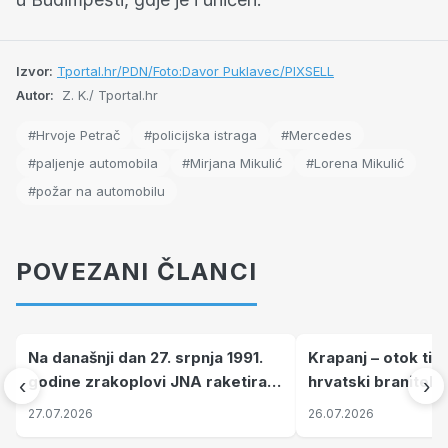
Izvor:
Tportal.hr/PDN/Foto:Davor Puklavec/PIXSELL
Autor:
Z. K./ Tportal.hr
#Hrvoje Petrač
#policijska istraga
#Mercedes
#paljenje automobila
#Mirjana Mikulić
#Lorena Mikulić
#požar na automobilu
POVEZANI ČLANCI
Na današnji dan 27. srpnja 1991.
Krapanj – otok tiš
godine zrakoplovi JNA raketirali
hrvatski branitelj
‹
›
su vojarnu i obučni centar "Nikola
pronalaze mir
27.07.2026
26.07.2026
Šubić Zrinski" popularno zvanu