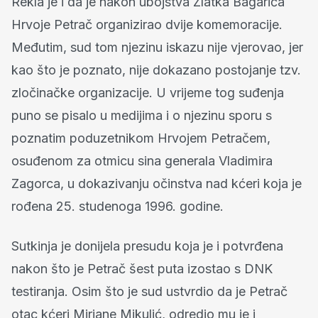
Rekla je i da je nakon ubojstva Zlatka Bagarića
Hrvoje Petrač organizirao dvije komemoracije.
Međutim, sud tom njezinu iskazu nije vjerovao, jer
kao što je poznato, nije dokazano postojanje tzv.
zločinačke organizacije. U vrijeme tog suđenja
puno se pisalo u medijima i o njezinu sporu s
poznatim poduzetnikom Hrvojem Petračem,
osuđenom za otmicu sina generala Vladimira
Zagorca, u dokazivanju očinstva nad kćeri koja je
rođena 25. studenoga 1996. godine.
Sutkinja je donijela presudu koja je i potvrđena
nakon što je Petrač šest puta izostao s DNK
testiranja. Osim što je sud ustvrdio da je Petrač
otac kćeri Mirjane Mikulić, odredio mu je i