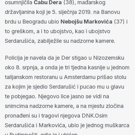
osumnjičila
Čabu Dera
(38), mađarskog
državljanina koji je 5. siječnja 2019. na Banovu
brdu u Beogradu ubio
Nebojšu Markovića
(37) i
to greškom, a i to ubojstvo, kao i ubojstvo
Serdarušića, zabilježile su nadzorne kamere.
Policija je navela da je Der stigao u Nizozemsku
oko 8. srpnja, a onda je tri tjedna kasnije u jednom
talijanskom restoranu u Amsterdamu prišao stolu
za kojim je sjedio Serdarušić i pucao mu u glavu
te pobjegao. Njegovo lice jasno se vidi na
snimcima nadzorne kamere, a na mjestu zločina
pronađeni su i tragovi njegova DNK.Osim
Serdarušića i Markovića, ubio je jednog muškarca
u Budimpešti, gdje je i uhićen.