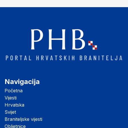
"Opatovačka pustara"
Navigacija
Početna
Vijesti
Hrvatska
Svijet
Braniteljske vijesti
Obljetnice