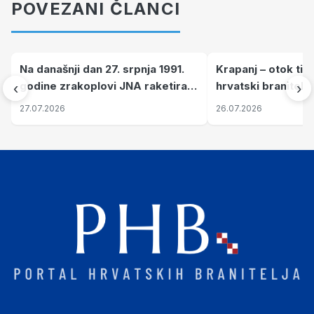
POVEZANI ČLANCI
Na današnji dan 27. srpnja 1991.
Krapanj – otok tiš
godine zrakoplovi JNA raketirali
hrvatski branitelj
‹
›
su vojarnu i obučni centar "Nikola
pronalaze mir
27.07.2026
26.07.2026
Šubić Zrinski" popularno zvanu
"Opatovačka pustara"