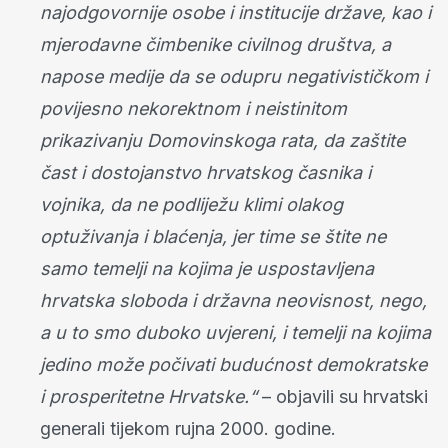
najodgovornije osobe i institucije države, kao i
mjerodavne čimbenike civilnog društva, a
napose medije da se odupru negativističkom i
povijesno nekorektnom i neistinitom
prikazivanju Domovinskoga rata, da zaštite
čast i dostojanstvo hrvatskog časnika i
vojnika, da ne podliježu klimi olakog
optuživanja i blaćenja, jer time se štite ne
samo temelji na kojima je uspostavljena
hrvatska sloboda i državna neovisnost, nego,
a u to
smo duboko uvjereni, i temelji na kojima
jedino može počivati budućnost
demokratske
i prosperitetne Hrvatske.“
– objavili su hrvatski
generali tijekom rujna 2000. godine.