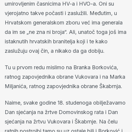
umirovljenim časnicima HV-a i HVO-a. Oni su
vjerojatno takve počasti i zaslužili. Međutim, u
Hrvatskom generalskom zboru već ima generala
da im se „ne zna ni broja“. Ali, unatoč toga još ima
istaknutih hrvatskih branitelja koji i te kako
zaslužuju ovaj čin, a nikako da ga dobiju.
Tu u prvom redu mislimo na Branka Borkovića,
ratnog zapovjednika obrane Vukovara i na Marka
Miljanića, ratnog zapovjednika obrane Škabrnja.
Naime, svake godine 18. studenoga obilježavamo
Dan sjećanja na žrtve Domovinskog rata i Dan
sjećanja na žrtvu Vukovara i Škabrnje. Na čelu
ratnih postrojbi tamo su uz ostale bili i Borković i