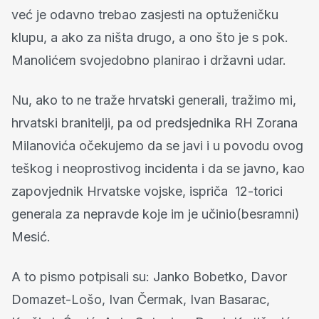
već je odavno trebao zasjesti na optuženičku
klupu, a ako za ništa drugo, a ono što je s pok.
Manolićem svojedobno planirao i državni udar.
Nu, ako to ne traže hrvatski generali, tražimo mi,
hrvatski branitelji, pa od predsjednika RH Zorana
Milanovića očekujemo da se javi i u povodu ovog
teškog i neoprostivog incidenta i da se javno, kao
zapovjednik Hrvatske vojske, ispriča 12-torici
generala za nepravde koje im je učinio(besramni)
Mesić.
A to pismo potpisali su: Janko Bobetko, Davor
Domazet-Lošo, Ivan Čermak, Ivan Basarac,