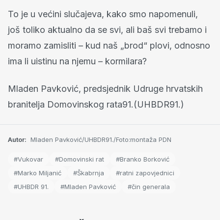
To je u većini slučajeva, kako smo napomenuli,
još toliko aktualno da se svi, ali baš svi trebamo i
moramo zamisliti – kud naš „brod“ plovi, odnosno
ima li uistinu na njemu – kormilara?
Mladen Pavković, predsjednik Udruge hrvatskih
branitelja Domovinskog rata91.(UHBDR91.)
Autor:
Mladen Pavković/UHBDR91./Foto:montaža PDN
#Vukovar
#Domovinski rat
#Branko Borković
#Marko Miljanić
#Škabrnja
#ratni zapovjednici
#UHBDR 91.
#Mladen Pavković
#čin generala