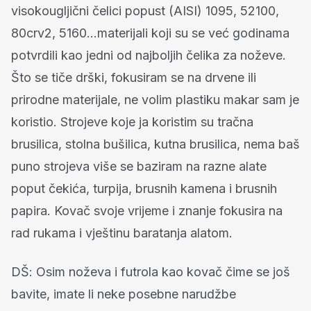
visokougljični čelici popust (AISI) 1095, 52100,
80crv2, 5160...materijali koji su se već godinama
potvrdili kao jedni od najboljih čelika za noževe.
Što se tiče drški, fokusiram se na drvene ili
prirodne materijale, ne volim plastiku makar sam je
koristio.
Strojeve koje ja koristim su tračna
brusilica, stolna bušilica, kutna brusilica, nema baš
puno strojeva više se baziram na razne alate
poput čekića, turpija, brusnih kamena i brusnih
papira.
Kovač svoje vrijeme i znanje fokusira na
rad rukama i vještinu baratanja alatom.
DŠ: Osim noževa i futrola kao kovač čime se još
bavite, imate li neke posebne narudžbe