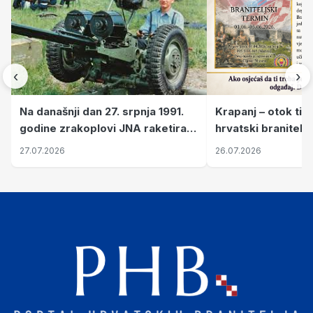
‹
›
Krapanj – otok tiš
Na današnji dan 27. srpnja 1991.
hrvatski branitelj
godine zrakoplovi JNA raketirali
pronalaze mir
su vojarnu i obučni centar "Nikola
26.07.2026
27.07.2026
Šubić Zrinski" popularno zvanu
"Opatovačka pustara"