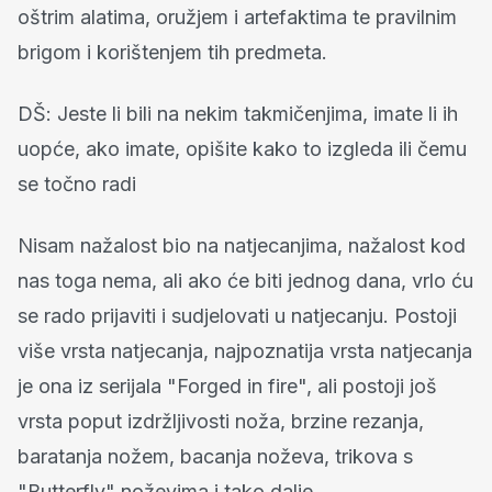
oštrim alatima, oružjem i artefaktima te pravilnim
brigom i korištenjem tih predmeta.
DŠ: Jeste li bili na nekim takmičenjima, imate li ih
uopće, ako imate, opišite kako to izgleda ili čemu
se točno radi
Nisam nažalost bio na natjecanjima, nažalost kod
nas toga nema, ali ako će biti jednog dana, vrlo ću
se rado prijaviti i sudjelovati u natjecanju.
Postoji
više vrsta natjecanja, najpoznatija vrsta natjecanja
je ona iz serijala "Forged in fire", ali postoji još
vrsta poput izdržljivosti noža, brzine rezanja,
baratanja nožem, bacanja noževa, trikova s ​​
"Butterfly" noževima i tako dalje.