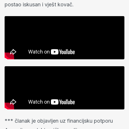
postao iskusan i vješt kovač.
*** članak je objavljen uz financijsku potporu