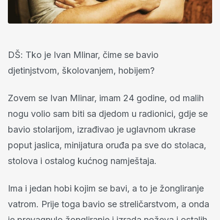
DŠ: Tko je Ivan Mlinar, čime se bavio
djetinjstvom, školovanjem, hobijem?
Zovem se Ivan Mlinar, imam 24 godine, od malih
nogu volio sam biti sa djedom u radionici, gdje se
bavio stolarijom, izrađivao je uglavnom ukrase
poput jaslica, minijatura oruđa pa sve do stolaca,
stolova i ostalog kućnog namještaja.
Ima i jedan hobi kojim se bavi, a to je žongliranje
vatrom.
Prije toga bavio se streličarstvom, a onda
je prevagnulo žongliranje i izrada noževa i ostalih