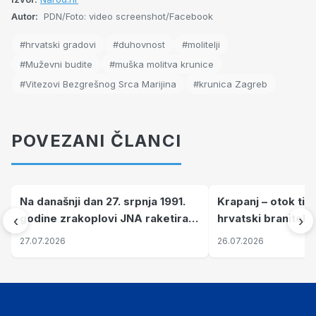
Autor:
PDN/Foto: video screenshot/Facebook
#hrvatski gradovi
#duhovnost
#molitelji
#Muževni budite
#muška molitva krunice
#Vitezovi Bezgrešnog Srca Marijina
#krunica Zagreb
POVEZANI ČLANCI
Na današnji dan 27. srpnja 1991.
Krapanj – otok tiš
godine zrakoplovi JNA raketirali
hrvatski branitelj
‹
›
su vojarnu i obučni centar "Nikola
pronalaze mir
27.07.2026
26.07.2026
Šubić Zrinski" popularno zvanu
"Opatovačka pustara"