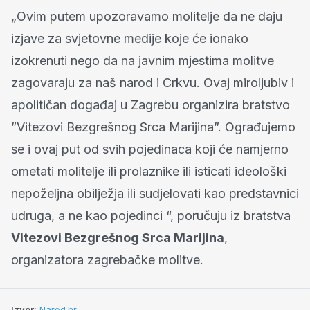
„Ovim putem upozoravamo molitelje da ne daju
izjave za svjetovne medije koje će ionako
izokrenuti nego da na javnim mjestima molitve
zagovaraju za naš narod i Crkvu. Ovaj miroljubiv i
apolitičan događaj u Zagrebu organizira bratstvo
”Vitezovi Bezgrešnog Srca Marijina”. Ograđujemo
se i ovaj put od svih pojedinaca koji će namjerno
ometati molitelje ili prolaznike ili isticati ideološki
nepoželjna obilježja ili sudjelovati kao predstavnici
udruga, a ne kao pojedinci “, poručuju iz bratstva
Vitezovi Bezgrešnog Srca Marijina
,
organizatora zagrebačke molitve.
Izvor:
Narod.hr