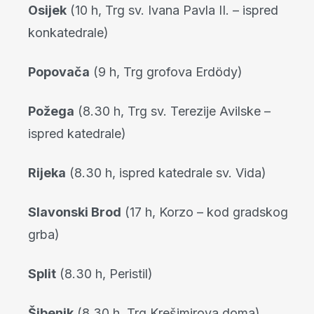
Osijek
(10 h, Trg sv. Ivana Pavla II. – ispred
konkatedrale)
Popovača
(9 h, Trg grofova Erdödy)
Požega
(8.30 h, Trg sv. Terezije Avilske –
ispred katedrale)
Rijeka
(8.30 h, ispred katedrale sv. Vida)
Slavonski Brod
(17 h, Korzo – kod gradskog
grba)
Split
(8.30 h, Peristil)
Šibenik
(8.30 h, Trg Krešimirova doma)