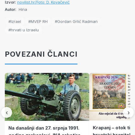
Izvor:
novilist.hr/Foto: D. Kovačević
Autor:
Hina
#Izrael
#MVEP RH
#Gordan Grlić Radman
#hrvati u Izraelu
POVEZANI ČLANCI
‹
›
Krapanj – otok tiš
Na današnji dan 27. srpnja 1991.
hrvatski branitelj