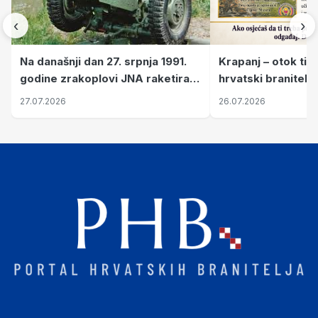
‹
›
Krapanj – otok tiš
Na današnji dan 27. srpnja 1991.
hrvatski branitelj
godine zrakoplovi JNA raketirali
pronalaze mir
su vojarnu i obučni centar "Nikola
26.07.2026
27.07.2026
Šubić Zrinski" popularno zvanu
"Opatovačka pustara"