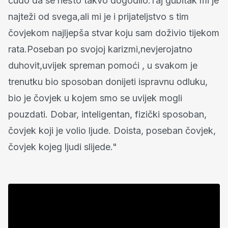
čudo da se nešto takvo dogodilo.Taj gubitak mi je
najteži od svega,ali mi je i prijateljstvo s tim
čovjekom najljepša stvar koju sam doživio tijekom
rata.Poseban po svojoj karizmi,nevjerojatno
duhovit,uvijek spreman pomoći , u svakom je
trenutku bio sposoban donijeti ispravnu odluku,
bio je čovjek u kojem smo se uvijek mogli
pouzdati. Dobar, inteligentan, fizički sposoban,
čovjek koji je volio ljude. Doista, poseban čovjek,
čovjek kojeg ljudi slijede."