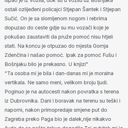
ispao je iz vozila, dok su u vozilu uz Bošnjaka
ostali ozlijeđeni policajci Stjepan Šantek i Stjepan
Sučić. On je sa slomljenom nogom i rebrima
dopuzao do ceste gdje su mu vozači koje je
pokušao zaustaviti da pruže pomoć nisu htjeli
stati. Na koncu je otpuzao do mjesta Gornja
Zdenčina i našao pomoć. Ipak za pomoć Fušu i
Bošnjaku bilo je prekasno. U knjizi"
"Ta osoba mi je bila i dan-danas mi je moralna
vertikala. Ne samo meni, velikom broju ljudi.
Poginuo je na autocesti nakon povratka s terena
iz Dubrovnika. Dani i boravak na terenu su teški i
naporni, nakon primopredaje smjene put do
Zagreba preko Paga bio je dalek,nije nikakvo