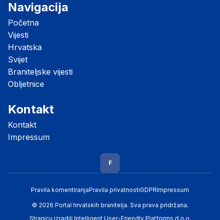
Navigacija
Početna
Vijesti
Hrvatska
Svijet
Braniteljske vijesti
Obljetnice
Kontakt
Kontakt
Impressum
F
Pravila komentiranja
Pravila privatnosti
GDPR
Impressum
© 2026 Portal hrvatskih branitelja. Sva prava pridržana.
Stranicu izradili
Intelligent User-Friendly Platforms d.o.o.