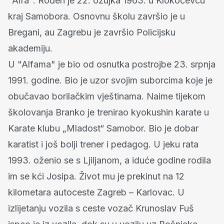
"Alfa". Rođen je 22. ožujka 1963. u Klokočevcu
kraj Samobora. Osnovnu školu završio je u
Bregani, au Zagrebu je završio Policijsku
akademiju.
U "Alfama" je bio od osnutka postrojbe 23. srpnja
1991. godine. Bio je uzor svojim suborcima koje je
obučavao borilačkim vještinama. Naime tijekom
školovanja Branko je trenirao kyokushin karate u
Karate klubu „Mladost“ Samobor. Bio je dobar
karatist i još bolji trener i pedagog. U jeku rata
1993. oženio se s Ljiljanom, a iduće godine rodila
im se kći Josipa. Život mu je prekinut na 12
kilometara autoceste Zagreb – Karlovac. U
izlijetanju vozila s ceste vozač Krunoslav Fuš