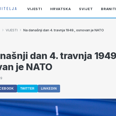
VIJESTI
HRVATSKA
SVIJET
BRANIT
›
›
VIJESTI
Na današnji dan 4. travnja 1949., osnovan je NATO
našnji dan 4. travnja 1949
van je NATO
19
CEBOOK
TWITTER
LINKEDIN