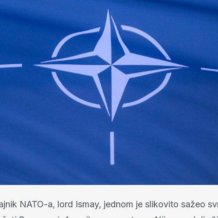
tajnik NATO-a, lord Ismay, jednom je slikovito sažeo s