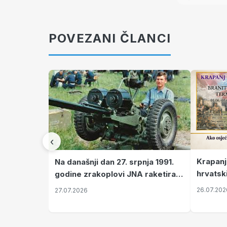
POVEZANI ČLANCI
‹
Krapanj
Na današnji dan 27. srpnja 1991.
hrvatsk
godine zrakoplovi JNA raketirali
pronala
su vojarnu i obučni centar "Nikola
26.07.202
27.07.2026
Šubić Zrinski" popularno zvanu
"Opatovačka pustara"