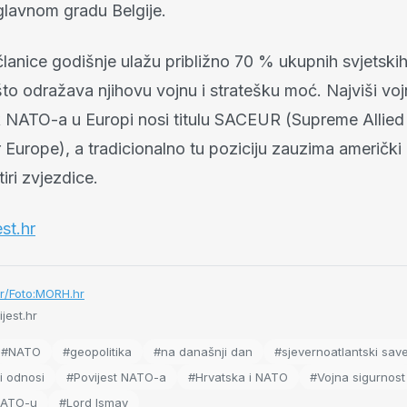
glavnom gradu Belgije.
anice godišnje ulažu približno 70 % ukupnih svjetskih
to odražava njihovu vojnu i stratešku moć. Najviši voj
 NATO-a u Europi nosi titulu SACEUR (Supreme Allied
rope), a tradicionalno tu poziciju zauzima američki g
tiri zvjezdice.
st.hr
hr/Foto:MORH.hr
jest.hr
#NATO
#geopolitika
#na današnji dan
#sjevernoatlantski sav
 odnosi
#Povijest NATO-a
#Hrvatska i NATO
#Vojna sigurnost
NATO-u
#Lord Ismay