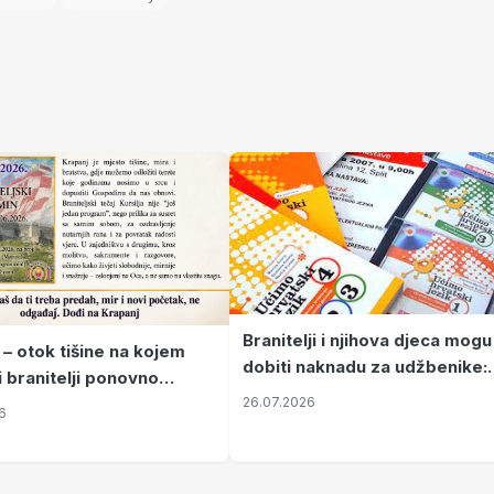
Branitelji i njihova djeca mogu
 – otok tišine na kojem
dobiti naknadu za udžbenike:
i branitelji ponovno
zahtjevi se podnose do 31.
26.07.2026
ze mir
6
listopada