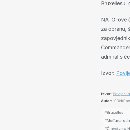
Bruxellesu, 
NATO-ove čl
za obranu, š
zapovjednik
Commander Eu
admiral s če
Izvor:
Povije
Izvor:
Povijest.
Autor:
PDN/Povi
#Bruxelles
#Međunarodni
#Članstvo u 