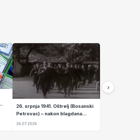
›
26. srpnja 1941. Oštrelj (Bosanski
Petrovac) – nakon blagdana
Svete Ane izvršen napad srpskih
26.07.2026
ustanika na vlak s ženama i
djecom