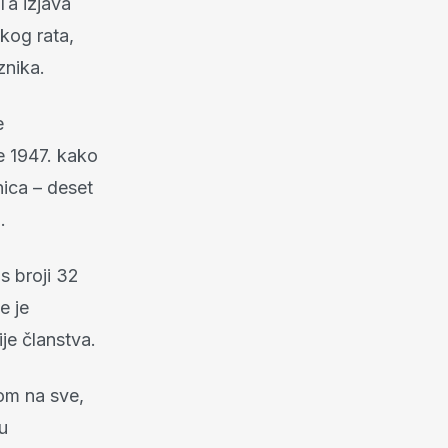
Ta izjava
kog rata,
znika.
e
e 1947. kako
ica – deset
.
s broji 32
e je
ije članstva.
om na sve,
u