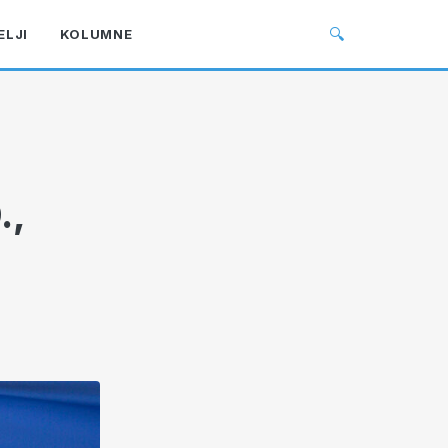
🔍
ELJI
KOLUMNE
.,