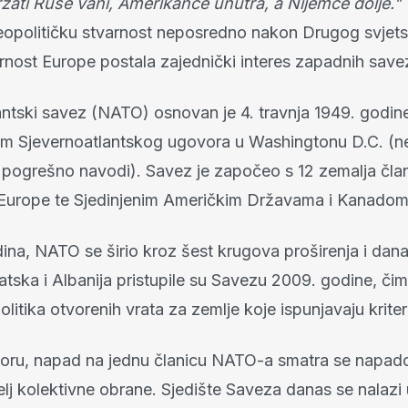
žati Ruse vani, Amerikance unutra, a Nijemce dolje."
opolitičku stvarnost neposredno nakon Drugog svjets
urnost Europe postala zajednički interes zapadnih save
antski savez (NATO) osnovan je 4. travnja 1949. godin
em Sjevernoatlantskog ugovora u Washingtonu D.C. (n
pogrešno navodi). Savez je započeo s 12 zemalja član
Europe te Sjedinjenim Američkim Državama i Kanadom
ina, NATO se širio kroz šest krugova proširenja i dana
atska i Albanija pristupile su Savezu 2009. godine, čim
litika otvorenih vrata za zemlje koje ispunjavaju kriter
ru, napad na jednu članicu NATO-a smatra se napad
elj kolektivne obrane. Sjedište Saveza danas se nalazi 