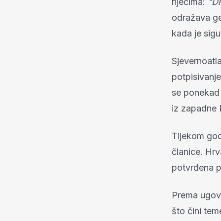
riječima:
"Dr
odražava ge
kada je sig
Sjevernoatl
potpisivanj
se ponekad 
iz zapadne 
Tijekom god
članice. Hrv
potvrđena po
Prema ugovo
što čini tem