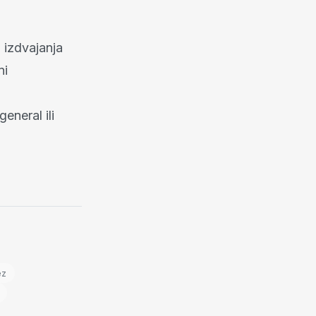
 izdvajanja
ni
eneral ili
ez