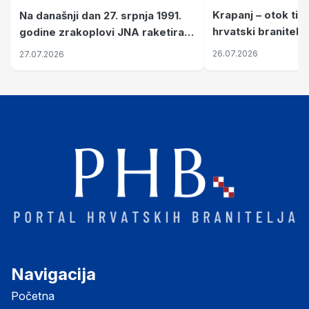
Krapanj – otok tiš
Na današnji dan 27. srpnja 1991.
hrvatski branitelj
godine zrakoplovi JNA raketirali
pronalaze mir
su vojarnu i obučni centar "Nikola
26.07.2026
27.07.2026
Šubić Zrinski" popularno zvanu
"Opatovačka pustara"
Navigacija
Početna