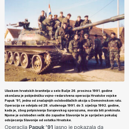
Ulaskom hrvatskih branitelja u selo Bučje 26. prosinca 1991. godine
okončana je pobjednička vojno-redarstvena operacija Hrvatske vojske
Papuk ’91
, jedna od značajnijih oslobodilačkih akcija u Domovinskom ratu.
Operacija se odvijala od 28. studenoga 1991. do 3. siječnja 1992. godine,
kada je, zbog potpisivanja Sarajevskog sporazuma, morala biti prekinuta.
Njome je oslobođen velik dio zapadne Slavonije te je spriječen pokušaj
odsijecanja Slavonije od ostatka Hrvatske.
Operacija
Papuk ’91
jasno je pokazala da