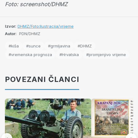
Foto: screenshot/DHMZ
Izvor:
DHMZ/Foto:Ilustracija/vrijeme
Autor:
PDN/DHMZ
#kiša
#sunce
#grmljavina
#DHMZ
#vremenska prognoza
#Hrvatska
#promjenjivo vrijeme
POVEZANI ČLANCI