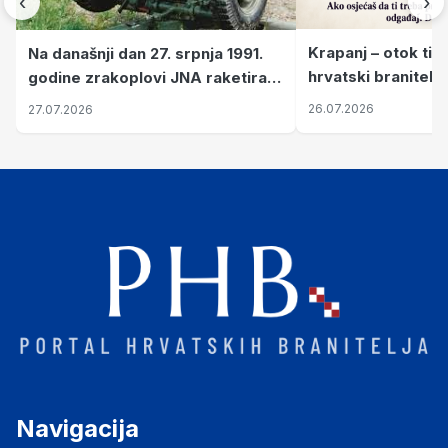
‹
›
Krapanj – otok tiš
Na današnji dan 27. srpnja 1991.
hrvatski branitelj
godine zrakoplovi JNA raketirali
pronalaze mir
su vojarnu i obučni centar "Nikola
26.07.2026
27.07.2026
Šubić Zrinski" popularno zvanu
"Opatovačka pustara"
Navigacija