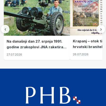
‹
›
Krapanj – otok tiš
Na današnji dan 27. srpnja 1991.
hrvatski branitelj
godine zrakoplovi JNA raketirali
pronalaze mir
su vojarnu i obučni centar "Nikola
26.07.2026
27.07.2026
Šubić Zrinski" popularno zvanu
"Opatovačka pustara"