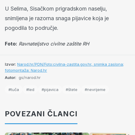
U Selima, Sisačkom prigradskom naselju,
snimljena je razorna snaga pijavice koja je
pogodila to područje.
Foto:
Ravnateljstvo civilne zaštite RH
Izvor:
Narod.hr/PDN/Foto:civilna-zastita.gov.hr, snimka zaslona;
fotomontaža: Narod.hr
Autor:
gs/narod.hr
#tuča
#led
#pijavica
#štete
#nevrijeme
POVEZANI ČLANCI