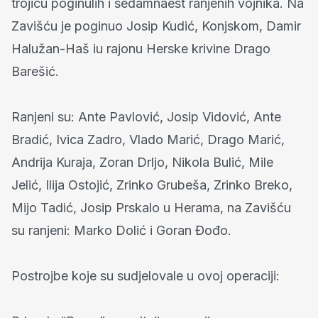
trojicu poginulih i sedamnaest ranjenih vojnika. Na
Zavišću je poginuo Josip Kudić, Konjskom, Damir
Halužan-Haš iu rajonu Herske krivine Drago
Barešić.
Ranjeni su: Ante Pavlović, Josip Vidović, Ante
Bradić, Ivica Zadro, Vlado Marić, Drago Marić,
Andrija Kuraja, Zoran Drljo, Nikola Bulić, Mile
Jelić, Ilija Ostojić, Zrinko Grubeša, Zrinko Breko,
Mijo Tadić, Josip Prskalo u Herama, na Zavišću
su ranjeni: Marko Dolić i Goran Đođo.
Postrojbe koje su sudjelovale u ovoj operaciji: