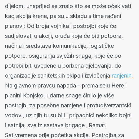
dijelom, unaprijed se znalo što se može očekivati
kad akcija krene, pa su u skladu s time rađeni
planovi: Od broja vojnika i postrojbi koje će
sudjelovati u akciji, oruđa koja će biti potpora,
načina i sredstava komunikacije, logističke
potpore, osiguranja svježih snaga, koje će po
potrebi biti uvedene u borbena djelovanja, do
organizacije sanitetskih ekipa i izvlačenja
ranjenih.
Na glavnom pravcu napada – prema selu Here i
planini Konjsko, udarne snage činilo je više
postrojbi za posebne namjene i protudiverzantski
vodovi, uz njih tu su bili i pripadnici nekoliko bojni
i satnija, sve iz sastava brigade „Rama“.
Sat vremena prije početka akcije, Postrojba za