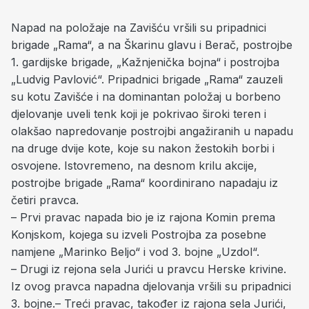
Napad na položaje na Zavišću vršili su pripadnici
brigade „Rama“, a na Škarinu glavu i Berač, postrojbe
1. gardijske brigade, „Kažnjenička bojna“ i postrojba
„Ludvig Pavlović“. Pripadnici brigade „Rama“ zauzeli
su kotu Zavišće i na dominantan položaj u borbeno
djelovanje uveli tenk koji je pokrivao široki teren i
olakšao napredovanje postrojbi angažiranih u napadu
na druge dvije kote, koje su nakon žestokih borbi i
osvojene. Istovremeno, na desnom krilu akcije,
postrojbe brigade „Rama“ koordinirano napadaju iz
četiri pravca.
– Prvi pravac napada bio je iz rajona Komin prema
Konjskom, kojega su izveli Postrojba za posebne
namjene „Marinko Beljo“ i vod 3. bojne „Uzdol“.
– Drugi iz rejona sela Jurići u pravcu Herske krivine.
Iz ovog pravca napadna djelovanja vršili su pripadnici
3. bojne.– Treći pravac, također iz rajona sela Jurići,