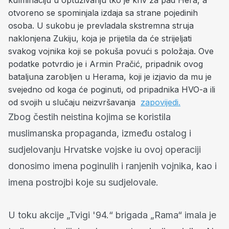
otvoreno se spominjala izdaja sa strane pojedinih
osoba. U sukobu je prevladala skstremna struja
naklonjena Zukiju, koja je prijetila da će strijeljati
svakog vojnika koji se pokuša povući s položaja. Ove
podatke potvrdio je i Armin Pračić, pripadnik ovog
bataljuna zarobljen u Herama, koji je izjavio da mu je
svejedno od koga će poginuti, od pripadnika HVO-a ili
od svojih u slučaju neizvršavanja
zapovijedi.
Zbog čestih neistina kojima se koristila
muslimanska propaganda, između ostalog i
sudjelovanju Hrvatske vojske iu ovoj operaciji
donosimo imena poginulih i ranjenih vojnika, kao i
imena postrojbi koje su sudjelovale.
U toku akcije „Tvigi '94.“ brigada „Rama“ imala je