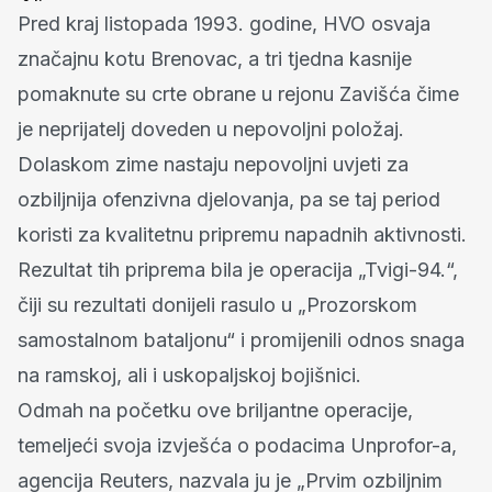
Pred kraj listopada 1993. godine, HVO osvaja
značajnu kotu Brenovac, a tri tjedna kasnije
pomaknute su crte obrane u rejonu Zavišća čime
je neprijatelj doveden u nepovoljni položaj.
Dolaskom zime nastaju nepovoljni uvjeti za
ozbiljnija ofenzivna djelovanja, pa se taj period
koristi za kvalitetnu pripremu napadnih aktivnosti.
Rezultat tih priprema bila je operacija „Tvigi-94.“,
čiji su rezultati donijeli rasulo u „Prozorskom
samostalnom bataljonu“ i promijenili odnos snaga
na ramskoj, ali i uskopaljskoj bojišnici.
Odmah na početku ove briljantne operacije,
temeljeći svoja izvješća o podacima Unprofor-a,
agencija Reuters, nazvala ju je „Prvim ozbiljnim