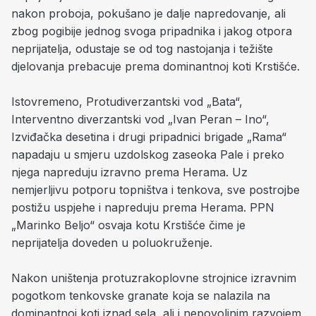
nakon proboja, pokušano je dalje napredovanje, ali
zbog pogibije jednog svoga pripadnika i jakog otpora
neprijatelja, odustaje se od tog nastojanja i težište
djelovanja prebacuje prema dominantnoj koti Krstišće.
Istovremeno, Protudiverzantski vod „Bata“,
Interventno diverzantski vod „Ivan Peran – Ino“,
Izviđačka desetina i drugi pripadnici brigade „Rama“
napadaju u smjeru uzdolskog zaseoka Pale i preko
njega napreduju izravno prema Herama. Uz
nemjerljivu potporu topništva i tenkova, sve postrojbe
postižu uspjehe i napreduju prema Herama. PPN
„Marinko Beljo“ osvaja kotu Krstišće čime je
neprijatelja doveden u poluokruženje.
Nakon uništenja protuzrakoplovne strojnice izravnim
pogotkom tenkovske granate koja se nalazila na
dominantnoj koti iznad sela, ali i nepovoljnim razvojem