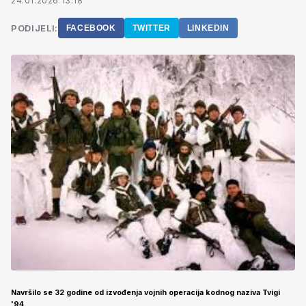
24.01.2026 13:18
PODIJELI:
FACEBOOK
TWITTER
LINKEDIN
Navršilo se 32 godine od izvođenja vojnih operacija kodnog naziva Tvigi
'94.