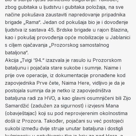
zbog gubitaka u ljudstvu i gubitaka položaja, na sve
načine pokušava zaustaviti napredovanje pripadnika
brigade „Rama“. Jedan od pokušaja bio je i dovođenje
ljudstva iz sastava 45. Brdske brigade u rajon Blazina,
kao i pokušaj provođenja opće mobilizacije u Jablanici
s ciljem ojačavanja „Prozorskog samostalnog
bataljona“.
Akcija „Tvigi '94.“ izazvala je rasulo iu Prozorskom
bataljunu i pojačala stare sukobe i sumnje. Naime i
prije ove operacije, iz dokumentacije pronađene kod
zapovjednika Prve čete, Naima Here, vidljivo je da je
postojala sumnja da je netko iz zapovjedništva
bataljuna radi za HVO, a kao glavni osumnjičeni bili Zijo
Samardžić (zadužen za sigurnost) i izvjesni Mana
(obavještajac) koji su pod neprovjerenim okolnostima
došli iz Prozora. Također, pojačani su već postojeći
sukobi između dvije struje unutar bataljuna i dostigli
kulminaciju u optuživanju tko je kriv za pad Hera, a