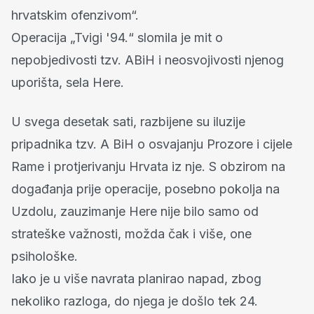
hrvatskim ofenzivom“.
Operacija „Tvigi '94.“ slomila je mit o
nepobjedivosti tzv. ABiH i neosvojivosti njenog
uporišta, sela Here.
U svega desetak sati, razbijene su iluzije
pripadnika tzv. A BiH o osvajanju Prozore i cijele
Rame i protjerivanju Hrvata iz nje. S obzirom na
događanja prije operacije, posebno pokolja na
Uzdolu, zauzimanje Here nije bilo samo od
strateške važnosti, možda čak i više, one
psihološke.
Iako je u više navrata planirao napad, zbog
nekoliko razloga, do njega je došlo tek 24.