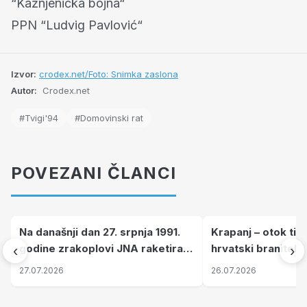
“Kažnjenička bojna“
PPN “Ludvig Pavlović“
Izvor:
crodex.net/Foto: Snimka zaslona
Autor:
Crodex.net
#Tvigi'94
#Domovinski rat
POVEZANI ČLANCI
Na današnji dan 27. srpnja 1991.
Krapanj – otok tiš
godine zrakoplovi JNA raketirali
hrvatski branitelj
‹
›
su vojarnu i obučni centar "Nikola
pronalaze mir
27.07.2026
26.07.2026
Šubić Zrinski" popularno zvanu
"Opatovačka pustara"