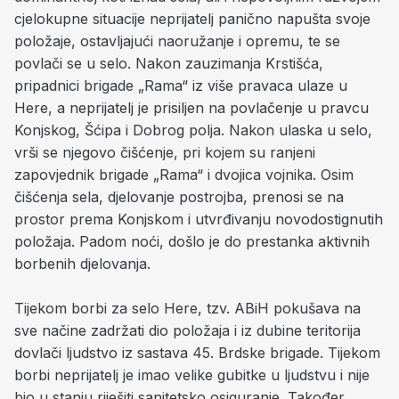
cjelokupne situacije neprijatelj panično napušta svoje
položaje, ostavljajući naoružanje i opremu, te se
povlači se u selo. Nakon zauzimanja Krstišća,
pripadnici brigade „Rama“ iz više pravaca ulaze u
Here, a neprijatelj je prisiljen na povlačenje u pravcu
Konjskog, Šćipa i Dobrog polja. Nakon ulaska u selo,
vrši se njegovo čišćenje, pri kojem su ranjeni
zapovjednik brigade „Rama“ i dvojica vojnika. Osim
čišćenja sela, djelovanje postrojba, prenosi se na
prostor prema Konjskom i utvrđivanju novodostignutih
položaja. Padom noći, došlo je do prestanka aktivnih
borbenih djelovanja.
Tijekom borbi za selo Here, tzv. ABiH pokušava na
sve načine zadržati dio položaja i iz dubine teritorija
dovlači ljudstvo iz sastava 45. Brdske brigade. Tijekom
borbi neprijatelj je imao velike gubitke u ljudstvu i nije
bio u stanju riješiti sanitetsko osiguranje. Također,