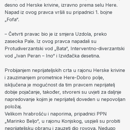
desno od Herske krivine, izravno prema selu Here.
Napad iz ovog pravca vršili su pripadnici 1. bojne
„Fofa“.
– Četvrti pravac bio je iz smjera Uzdola, preko
zaseoka Pale. Iz ovog pravca napadali su
Protudiverzantski vod „Bata“, Interventno-diverzantski
vod „Ivan Peran – Ino“ i Izviđačka desetina.
Probijanjem neprijateljskih crta u rajonu Herske krivine
i zauzimanjem prometnice Here-Dobro polje,
isključena je mogućnost da tim pravcem neprijatelj
dobije pojačanje, također, stvoreni su uvjeti za daljnje
napredovanje kojim je neprijatelj doveden u nepovoljan
položaj.
Velikom hrabrošću i naporima, pripadnici PPN
„Marinko Beljo“, u rajonu Konjskog, uspjeli su probiti
neprijateljsku obranu i zauzeti dio rovova. Nedugo