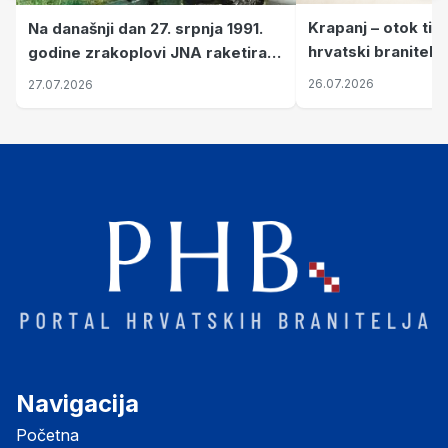
Krapanj – otok tiš
Na današnji dan 27. srpnja 1991.
hrvatski branitelj
godine zrakoplovi JNA raketirali
pronalaze mir
su vojarnu i obučni centar "Nikola
26.07.2026
27.07.2026
Šubić Zrinski" popularno zvanu
"Opatovačka pustara"
Navigacija
Početna