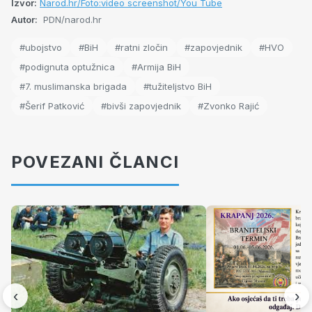
Izvor:
Narod.hr/Foto:video screenshot/You Tube
Autor:
PDN/narod.hr
#ubojstvo
#BiH
#ratni zločin
#zapovjednik
#HVO
#podignuta optužnica
#Armija BiH
#7. muslimanska brigada
#tužiteljstvo BiH
#Šerif Patković
#bivši zapovjednik
#Zvonko Rajić
POVEZANI ČLANCI
‹
›