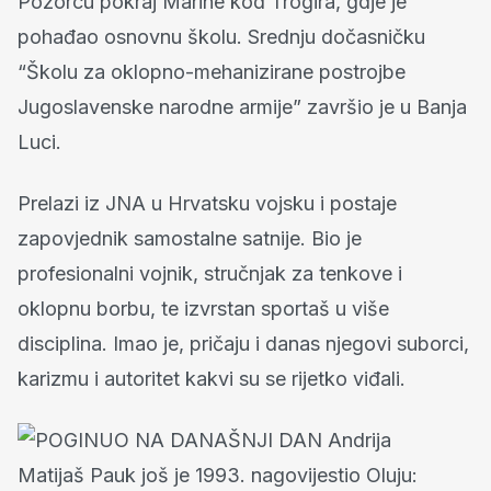
Pozorcu pokraj Marine kod Trogira, gdje je
pohađao osnovnu školu. Srednju dočasničku
“Školu za oklopno-mehanizirane postrojbe
Jugoslavenske narodne armije” završio je u Banja
Luci.
Prelazi iz JNA u Hrvatsku vojsku i postaje
zapovjednik samostalne satnije. Bio je
profesionalni vojnik, stručnjak za tenkove i
oklopnu borbu, te izvrstan sportaš u više
disciplina. Imao je, pričaju i danas njegovi suborci,
karizmu i autoritet kakvi su se rijetko viđali.