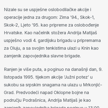
Nizale su se uspješne oslobodilačke akcije i
operacije jedna za drugom: Zima ’94., Skok-1,
Skok-2, Ljeto ’95. kao pripreme za oslobođenje
Hrvatske. Kao načelnik stožera Andrija Matijaš
uspješno vodi 4. gardijsku brigadu u pripremama
za Oluju, a sa svojim tenkistima ulazi u Knin kao
zamjenik zapovjednika slavne brigade.
Ranjen je više puta, a poginuo na današnji dan, 9.
listopada 1995. tijekom akcije ‘Južni potez’ u
sukobu sa srpskim snagama na ulazu u Mrkonjić-
Grad. Predvodeći napad Oklopne bojne na
području Podrašnica, Andrija Matijaš je kao
zamjenik zapovjednika brigade poginuo u 13:00