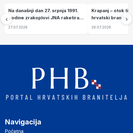
Na današnji dan 27. srpnja 1991.
Krapanj – otok tiš
godine zrakoplovi JNA raketirali
hrvatski branitelj
‹
›
su vojarnu i obučni centar "Nikola
pronalaze mir
27.07.2026
26.07.2026
Šubić Zrinski" popularno zvanu
"Opatovačka pustara"
Navigacija
Početna