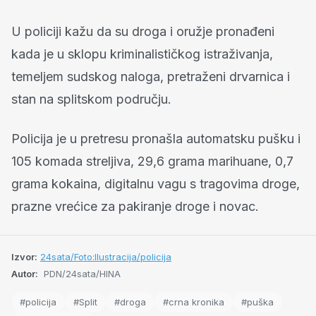
U policiji kažu da su droga i oružje pronađeni
kada je u sklopu kriminalističkog istraživanja,
temeljem sudskog naloga, pretraženi drvarnica i
stan na splitskom području.
Policija je u pretresu pronašla automatsku pušku i
105 komada streljiva, 29,6 grama marihuane, 0,7
grama kokaina, digitalnu vagu s tragovima droge,
prazne vrećice za pakiranje droge i novac.
Izvor:
24sata/Foto:Ilustracija/policija
Autor:
PDN/24sata/HINA
#policija
#Split
#droga
#crna kronika
#puška