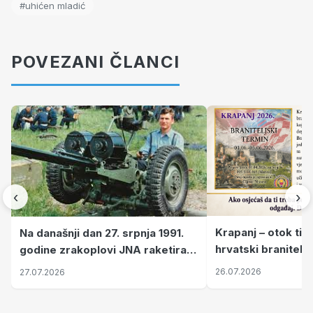
#uhićen mladić
POVEZANI ČLANCI
‹
›
Krapanj – otok tiš
Na današnji dan 27. srpnja 1991.
hrvatski branitelj
godine zrakoplovi JNA raketirali
pronalaze mir
su vojarnu i obučni centar "Nikola
26.07.2026
27.07.2026
Šubić Zrinski" popularno zvanu
"Opatovačka pustara"