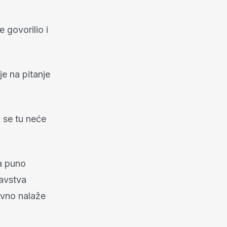
 govorilio i
e na pitanje
a se tu neće
ja puno
ravstva
ivno nalaže