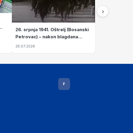
›
26. srpnja 1941. Oštrelj (Bosanski
Petrovac) – nakon blagdana
Svete Ane izvršen napad srpskih
26.07.2026
ustanika na vlak s ženama i
djecom
F