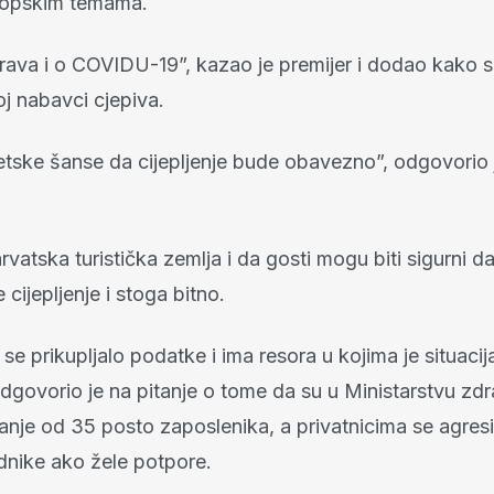
ropskim temama.
prava i o COVIDU-19”, kazao je premijer i dodao kako se
j nabavci cjepiva.
tske šanse da cijepljenje bude obavezno”, odgovorio j
rvatska turistička zemlja i da gosti mogu biti sigurni d
e cijepljenje i stoga bitno.
se prikupljalo podatke i ima resora u kojima je situaci
odgovorio je na pitanje o tome da su u Ministarstvu zd
manje od 35 posto zaposlenika, a privatnicima se agres
adnike ako žele potpore.