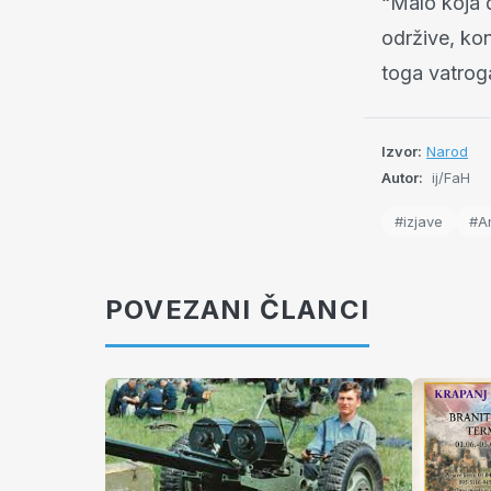
“Malo koja d
održive, kon
toga vatroga
Izvor:
Narod
Autor:
ij/FaH
#izjave
#An
POVEZANI ČLANCI