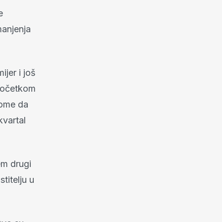
e
manjenja
ijer i još
 početkom
tome da
kvartal
em drugi
titelju u