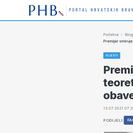
›
Početna
Blog
Premijer smiruj
VIJESTI
Premi
teore
obav
13.07.2021 07:
PODIJELI:
FA