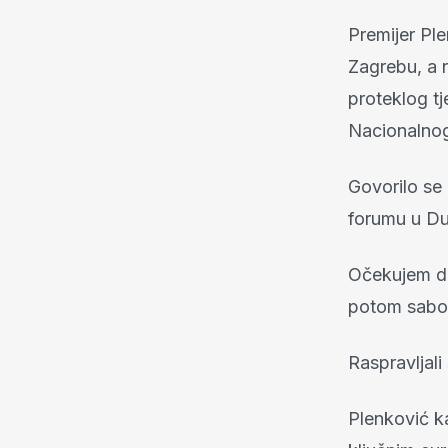
Premijer Ple
Zagrebu, a n
proteklog t
Nacionalnog
Govorilo se
forumu u Dub
Očekujem da
potom sabor
Raspravljali
Plenković k