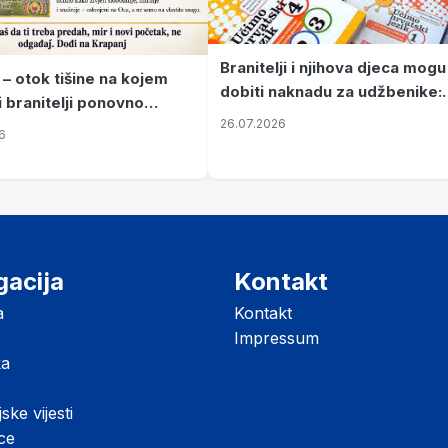
Branitelji i njihova djeca mogu
 – otok tišine na kojem
dobiti naknadu za udžbenike:
i branitelji ponovno
zahtjevi se podnose do 31.
26.07.2026
ze mir
6
listopada
gacija
Kontakt
a
Kontakt
Impressum
ka
jske vijesti
ice