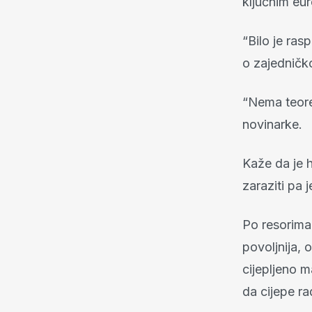
ključnim eu
“Bilo je ras
o zajedničko
“Nema teore
novinarke.
Kaže da je h
zaraziti pa j
Po resorima 
povoljnija, 
cijepljeno 
da cijepe r