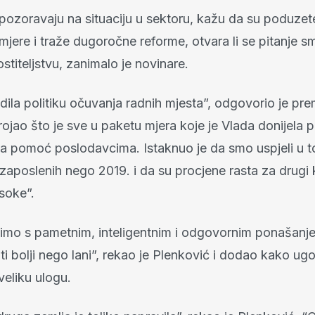
upozoravaju na situaciju u sektoru, kažu da su poduzet
jere i traže dugoročne reforme, otvara li se pitanje s
titeljstvu, zanimalo je novinare.
dila politiku očuvanja radnih mjesta”, odgovorio je prem
ojao što je sve u paketu mjera koje je Vlada donijela
a pomoć poslodavcima. Istaknuo je da smo uspjeli u 
aposlenih nego 2019. i da su procjene rasta za drugi 
soke”.
imo s pametnim, inteligentnim i odgovornim ponašanj
iti bolji nego lani”, rekao je Plenković i dodao kako ugos
veliku ulogu.