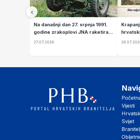
‹
Krapanj
Na današnji dan 27. srpnja 1991.
hrvatsk
godine zrakoplovi JNA raketirali
pronala
su vojarnu i obučni centar "Nikola
26.07.202
27.07.2026
Šubić Zrinski" popularno zvanu
"Opatovačka pustara"
Navi
Početn
Vijesti
Hrvats
Svijet
Branitel
Obljetn