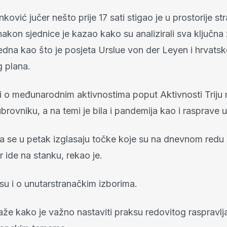
nković jučer nešto prije 17 sati stigao je u prostorije st
akon sjednice je kazao kako su analizirali sva ključna
jedna kao što je posjeta Urslue von der Leyen i hrvats
 plana.
 i o međunarodnim aktivnostima poput Aktivnosti Triju
rovniku, a na temi je bila i pandemija kao i rasprave 
 se u petak izglasaju točke koje su na dnevnom redu 
 ide na stanku, rekao je.
 su i o unutarstranačkim izborima.
aže kako je važno nastaviti praksu redovitog raspravlj