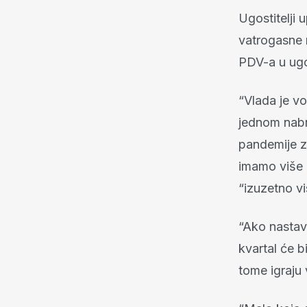
Ugostitelji 
vatrogasne m
PDV-a u ugos
“Vlada je vo
jednom nabr
pandemije z
imamo više z
“izuzetno vi
“Ako nastav
kvartal će b
tome igraju 