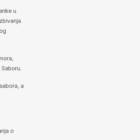
ranke u
 zbivanja
kog
 mora,
u Saboru.
sabora, a
anja o