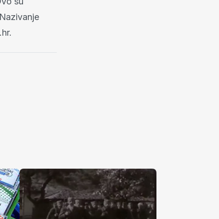
Ovo su
 Nazivanje
hr.