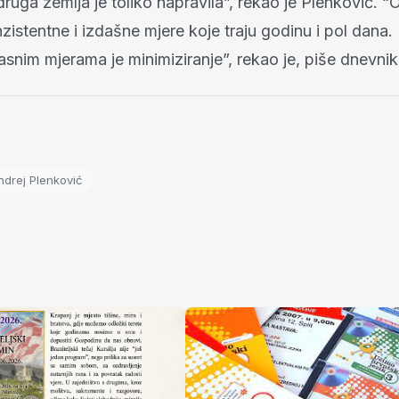
ruga zemlja je toliko napravila”, rekao je Plenković. “
zistentne i izdašne mjere koje traju godinu i pol dana.
snim mjerama je minimiziranje”, rekao je, piše dnevnik.
drej Plenković