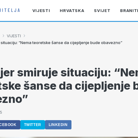
VIJESTI
HRVATSKA
SVIJET
BRANIT
›
›
VIJESTI
e situaciju: “Nema teoretske šanse da cijepljenje bude obavezno”
jer smiruje situaciju: “N
tske šanse da cijepljenje
ezno”
35
CEBOOK
TWITTER
LINKEDIN