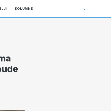
🔍
ELJI
KOLUMNE
ema
 bude