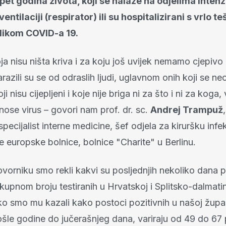
pet godina života, koji se nalaze na odjelima inten
ventilaciji (respirator) ili su hospitalizirani s vrlo 
slikom COVID-a 19.
ja nisu ništa kriva i za koju još uvijek nemamo cjepivo 
azili su se od odraslih ljudi, uglavnom onih koji se 
i nisu cijepljeni i koje nije briga ni za što i ni za koga
nose virus – govori nam prof. dr. sc.
Andrej Trampuž
 specijalist interne medicine, šef odjela za kiruršku infe
je europske bolnice, bolnice "Charite" u Berlinu.
orniku smo rekli kakvi su posljednjih nekoliko dana p
ukupnom broju testiranih u Hrvatskoj i Splitsko-dalmati
ko smo mu kazali kako postoci pozitivnih u našoj župan
ošle godine do jučerašnjeg dana, variraju od 49 do 67 