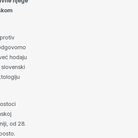
zivne njege
teškom
protiv
neodgovorno
, već hodaju
, slovenski
ktologiju
ostoci
nskoj
iji, od 28.
posto.