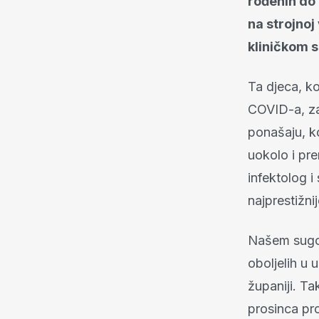
rođenih do 
na strojnoj 
kliničkom 
Ta djeca, ko
COVID-a, zar
ponašaju, koj
uokolo i pre
infektolog i
najprestižni
Našem sugov
oboljelih u 
županiji. Ta
prosinca pr