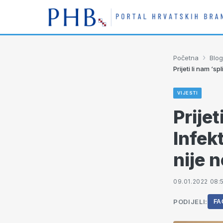
›
Početna
Blog
Prijeti li nam ‘s
VIJESTI
Prijet
Infek
nije n
09.01.2022 08:
PODIJELI:
FA