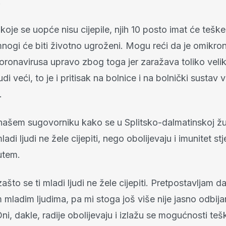
.
oje se uopće nisu cijepile, njih 10 posto imat će teške
mnogi će biti životno ugroženi. Mogu reći da je omikro
koronavirusa upravo zbog toga jer zaražava toliko veliki 
judi veći, to je i pritisak na bolnice i na bolnički sustav 
.
ašem sugovorniku kako se u Splitsko-dalmatinskoj župan
adi ljudi ne žele cijepiti, nego obolijevaju i imunitet st
utem.
zašto se ti mladi ljudi ne žele cijepiti. Pretpostavljam d
m mladim ljudima, pa mi stoga još više nije jasno odbija
 Oni, dakle, radije obolijevaju i izlažu se mogućnosti teš