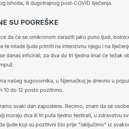
g ishoda, ili dugotrajnog post-COVID liječenja.
NE SU POGREŠKE
ce da će se omikronom zaraziti jako puno ljudi, bolnice
 te mlade ljude primiti na intenzivnu njegu i na liječe
se danas inficirali, za dva do tri tjedna imat će težak ob
ampuž.
ima našeg sugovornika, u Njemačkoj je dnevno u popula
jih 10 do 12 posto pozitivno.
stiramo svaki dan zaposlene. Recimo, znam da se osob
ji moraju dva ili tri puta tjedno testirati, u zdravstvu s
a ljude koji su pozitivni što prije "isključimo" iz sva