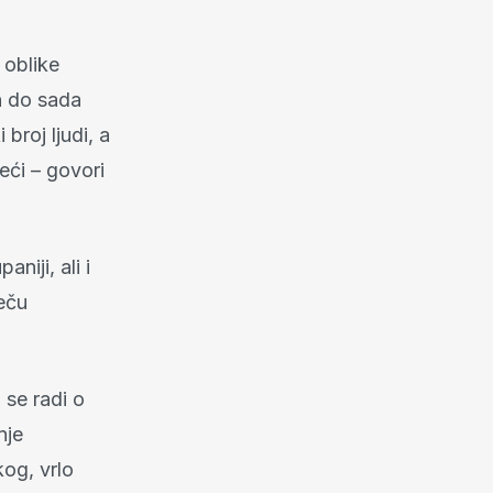
 oblike
n do sada
broj ljudi, a
veći – govori
iji, ali i
ječu
a se radi o
nje
kog, vrlo