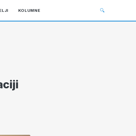
🔍
ELJI
KOLUMNE
ciji