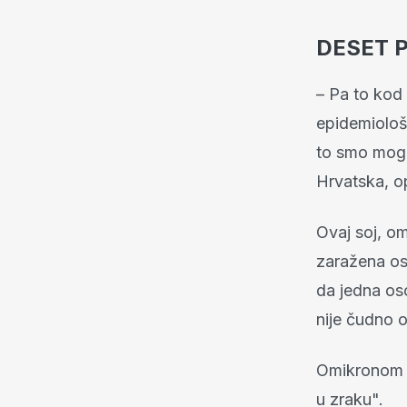
DESET P
– Pa to kod v
epidemiološk
to smo mogli
Hrvatska, op
Ovaj soj, o
zaražena os
da jedna oso
nije čudno 
Omikronom s
u zraku".