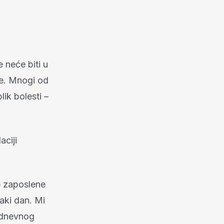
 neće biti u
nje. Mnogi od
lik bolesti –
ciji
e zaposlene
vaki dan. Mi
kodnevnog