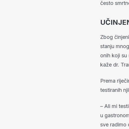
često smrtno
UČINJE
Zbog činjeni
stanju mnoge
onih koji su 
kaže dr. Tr
Prema riječ
testiranih n
– Ali mi te
u gastronomi
sve radimo d