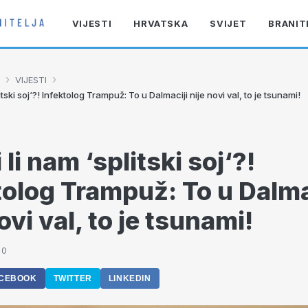
VIJESTI
HRVATSKA
SVIJET
BRANIT
›
›
VIJESTI
plitski soj‘?! Infektolog Trampuž: To u Dalmaciji nije novi val, to je tsunami!
i li nam ‘splitski soj‘?!
tolog Trampuž: To u Dalma
ovi val, to je tsunami!
50
CEBOOK
TWITTER
LINKEDIN