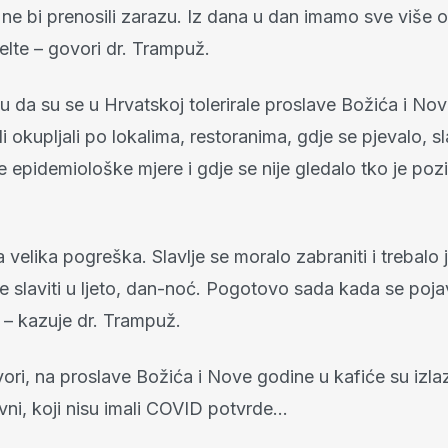
 ne bi prenosili zarazu. Iz dana u dan imamo sve više 
elte – govori dr. Trampuž.
 da su se u Hrvatskoj tolerirale proslave Božića i Nov
di okupljali po lokalima, restoranima, gdje se pjevalo, sl
 epidemiološke mjere i gdje se nije gledalo tko je pozi
a velika pogreška. Slavlje se moralo zabraniti i trebalo j
e slaviti u ljeto, dan-noć. Pogotovo sada kada se poja
 – kazuje dr. Trampuž.
ri, na proslave Božića i Nove godine u kafiće su izlazili
ivni, koji nisu imali COVID potvrde...