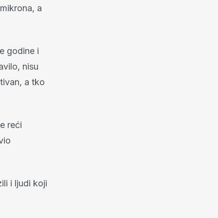
omikrona, a
e godine i
avilo, nisu
tivan, a tko
e reći
vio
 i ljudi koji