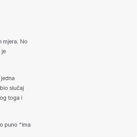
ih mjera. No
 je
 jedna
bio slučaj
bog toga i
ko puno "ima