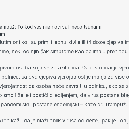
rampuž: To kod vas nije novi val, nego tsunami
bum
utim oni koji su primili jednu, dvije ili tri doze cjepiva
ome, neki od njih čak simptome kao da imaju prehladu.
epivom osoba koja se zarazila ima 63 posto manju vjer
u bolnicu, sa dva cjepiva vjerojatnost je manja za više
 vjerojatnost da osoba neće završiti u bolnicu, ako se za
 smo i željeli postići cijepljenjem, da virus postane b
 pandemijski i postane endemijski – kaže dr. Trampuž.
ron kažu da je blaži oblik virusa od delte, ipak je i on 