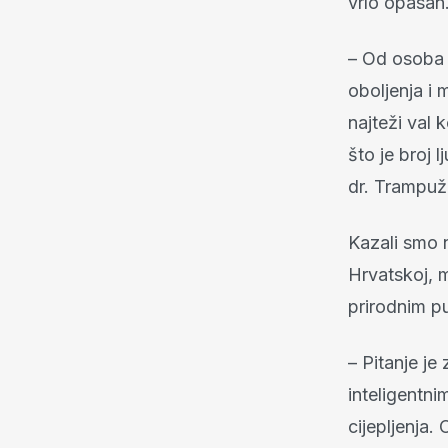
vrlo opasan
– Od osoba k
oboljenja i 
najteži val 
što je broj l
dr. Trampuž
Kazali smo n
Hrvatskoj, ml
prirodnim p
– Pitanje je 
inteligentni
cijepljenja.