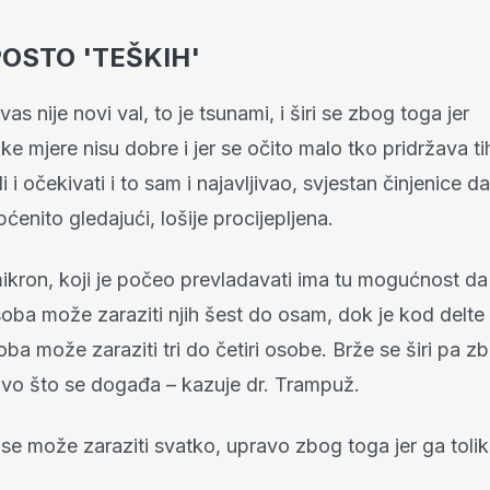
OSTO 'TEŠKIH'
as nije novi val, to je tsunami, i širi se zbog toga jer
e mjere nisu dobre i jer se očito malo tko pridržava t
 i očekivati i to sam i najavljivao, svjestan činjenice da
ćenito gledajući, lošije procijepljena.
mikron, koji je počeo prevladavati ima tu mogućnost da
oba može zaraziti njih šest do osam, dok je kod delte 
ba može zaraziti tri do četiri osobe. Brže se širi pa z
ovo što se događa – kazuje dr. Trampuž.
e može zaraziti svatko, upravo zbog toga jer ga toli