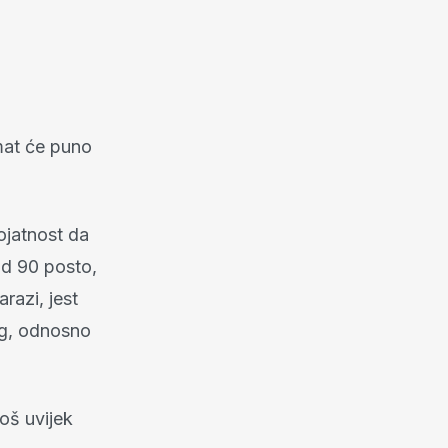
 imat će puno
ojatnost da
 od 90 posto,
razi, jest
lag, odnosno
još uvijek