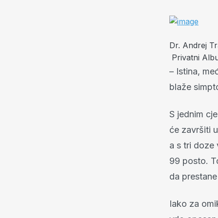
Dr. Andrej T
Privatni Al
– Istina, međ
blaže simpt
S jednim cj
će završiti 
a s tri doze
99 posto. To
da prestane
Iako za omik