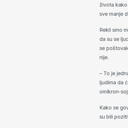
života kako
sve manje d
Rekli smo mu
da su se lju
se poštovale
nije.
– To je jedn
ljudima da ć
omikron-soj
Kako se govo
su bili pozit