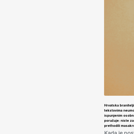
Hrvatska branitelj
tekstovima neumor
ispunjenim osobn
poručuje: niste z
prethodili masakru 
Kada je post