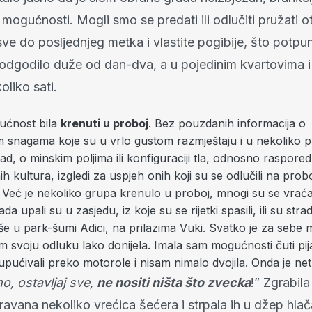
mogućnosti. Mogli smo se predati ili odlučiti pružati o
 sve do posljednjeg metka i vlastite pogibije, što potp
 odgodilo duže od dan-dva, a u pojedinim kvartovima i
liko sati.
ućnost bila
krenuti u proboj
. Bez pouzdanih informacija o
im snagama koje su u vrlo gustom razmještaju i u nekoliko 
ad, o minskim poljima ili konfiguraciji tla, odnosno raspored
h kultura, izgledi za uspjeh onih koji su se odlučili na proboj
 Već je nekoliko grupa krenulo u proboj, mnogi su se vraćal
ada upali su u zasjedu, iz koje su se rijetki spasili, ili su str
iše u park-šumi Adici, na prilazima Vuki. Svatko je za sebe
sam svoju odluku lako donijela. Imala sam mogućnosti čuti pij
pućivali preko motorole i nisam nimalo dvojila. Onda je ne
o, ostavljaj sve,
ne nositi ništa što zvecka
!” Zgrabila
aravana nekoliko vrećica šećera i strpala ih u džep hlač