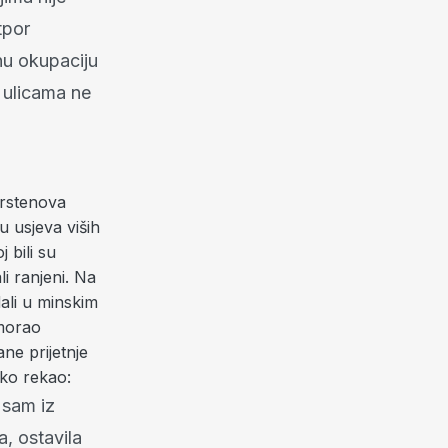
tpor
unu okupaciju
 ulicama ne
prstenova
u usjeva viših
 bili su
i ranjeni. Na
adali u minskim
 morao
ane prijetnje
tko rekao:
 sam iz
a, ostavila