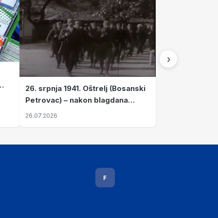
›
26. srpnja 1941. Oštrelj (Bosanski
Petrovac) – nakon blagdana
Svete Ane izvršen napad srpskih
26.07.2026
ustanika na vlak s ženama i
djecom
F