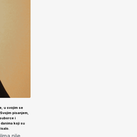
e, u svojim se
 Svojim pisanjem,
suborce i
 danima koji su
isalo.
jima nije