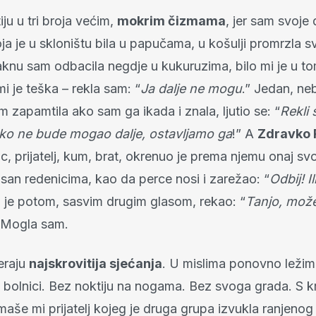
iju u tri broja većim,
mokrim čizmama
, jer sam svoje 
 koja je u skloništu bila u papučama, u košulji promrzla 
aknu sam odbacila negdje u kukuruzima, bilo mi je u t
mi je teška – rekla sam: “
Ja dalje ne mogu
.” Jedan, ne
 zapamtila ako sam ga ikada i znala, ljutio se: “
Rekli
tko ne bude mogao dalje, ostavljamo ga
!” A
Zdravko 
c, prijatelj, kum, brat, okrenuo je prema njemu onaj svo
san redenicima, kao da perce nosi i zarežao: “
Odbij! Ili
 je potom, sasvim drugim glasom, rekao: “
Tanjo, može
 Mogla sam.
jeraju
najskrovitija sjećanja
. U mislima ponovno ležim
 bolnici. Bez noktiju na nogama. Bez svoga grada. S k
aše mi prijatelj kojeg je druga grupa izvukla ranjenog 