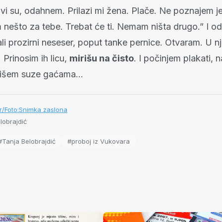
vi su, odahnem. Prilazi mi žena. Plače. Ne poznajem je
nešto za tebe. Trebat će ti. Nemam ništa drugo.” I odl
ali prozirni neseser, poput tanke pernice. Otvaram. U 
 Prinosim ih licu,
mirišu na čisto
. I počinjem plakati,
rišem suze gaćama…
r/Foto:Snimka zaslona
lobrajdić
#Tanja Belobrajdić
#proboj iz Vukovara