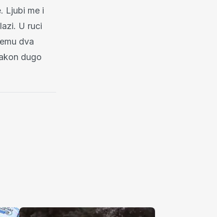
. Ljubi me i
azi. U ruci
njemu dva
 nakon dugo