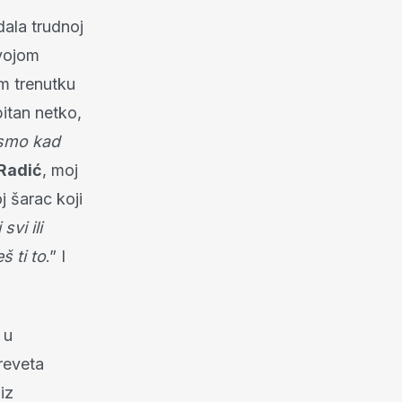
dala trudnoj
svojom
om trenutku
bitan netko,
 smo kad
Radić
, moj
j šarac koji
 svi ili
š ti to
.” I
 u
reveta
iz