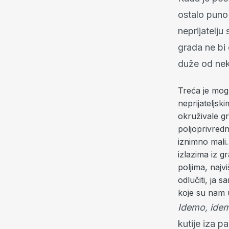
ostalo puno 
neprijatelju
grada ne bi
duže od neko
Treća je mog
neprijateljsk
okruživale gr
poljoprivredni
iznimno mali.
izlazima iz gr
poljima, najv
odlučiti, ja 
koje su nam u
Idemo, idem
kutije iza p