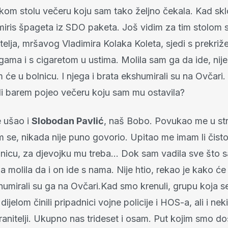
om stolu večeru koju sam tako željno čekala. Kad skl
 miris špageta iz SDO paketa. Još vidim za tim stolom
telja, mršavog Vladimira Kolaka Koleta, sjedi s prekriž
ama i s cigaretom u ustima. Molila sam ga da ide, nije
m će u bolnicu. I njega i brata ekshumirali su na Ovčari
e li barem pojeo večeru koju sam mu ostavila?
 ušao i
Slobodan Pavlić
, naš Bobo. Povukao me u st
m se, nikada nije puno govorio. Upitao me imam li čist
olnicu, za djevojku mu treba… Dok sam vadila sve što 
 molila da i on ide s nama. Nije htio, rekao je kako će
umirali su ga na Ovčari.Kad smo krenuli, grupu koja se
ijelom činili pripadnici vojne policije i HOS-a, ali i nek
anitelji. Ukupno nas trideset i osam. Put kojim smo do