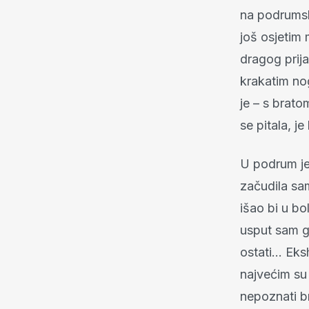
na podrumsk
još osjetim
dragog prija
krakatim nog
je – s brato
se pitala, j
U podrum je
začudila sa
išao bi u b
usput sam ga
ostati… Eksh
najvećim su d
nepoznati br