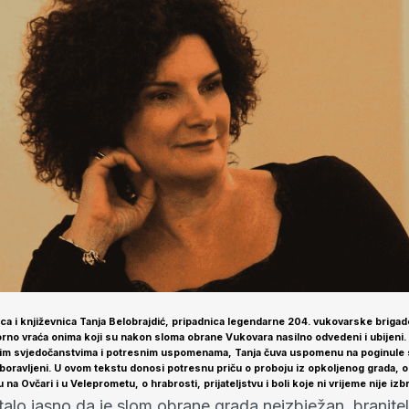
ica i književnica Tanja Belobrajdić, pripadnica legendarne 204. vukovarske brigad
no vraća onima koji su nakon sloma obrane Vukovara nasilno odvedeni i ubijeni.
im svjedočanstvima i potresnim uspomenama, Tanja čuva uspomenu na poginule 
aboravljeni. U ovom tekstu donosi potresnu priču o proboju iz opkoljenog grada, o
na Ovčari i u Veleprometu, o hrabrosti, prijateljstvu i boli koje ni vrijeme nije izbr
alo jasno da je slom obrane grada neizbježan, branitel