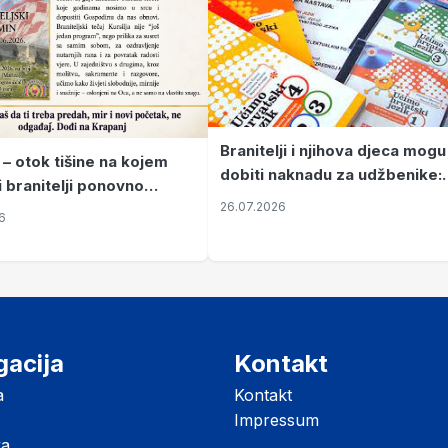
Branitelji i njihova djeca mogu
 – otok tišine na kojem
dobiti naknadu za udžbenike:
i branitelji ponovno
zahtjevi se podnose do 31.
26.07.2026
ze mir
6
listopada
gacija
Kontakt
a
Kontakt
Impressum
ka