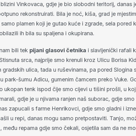
lizini Vinkovaca, gdje je bio slobodni teritorij, danas 
puno rekonstruirati. Bila je noć, kiša, grad je mjesti
o samo plamen koji je gutao kuće i zgrade, sela pored 
aobilazili ih bila su spaljena i okupirana.
nam bili tek
pijani glasovi četnika
i slavljenički rafali
 Stisnuta srca, najprije smo krenuli kroz Ulicu Borisa Ki
h gradskih ulica, tada u ruševinama, pa pored Slogina 
nu park-šumu Adicu, gumenim čamcem preko Vuke. Gd
o ukopan tenk ispod čije smo cijevi u tišini prošli, u k
rali, gdje je u njivama ranjen naš suborac, gdje smo s
nas zapucali s farme Henrikovci, gdje smo gladni i izn
šli u repi, danas mogu samo pretpostaviti. Tanjo, može
, među repama gdje smo čekali, osjetila sam da ne mo