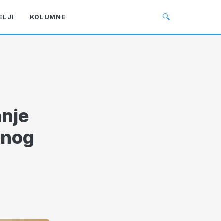
🔍
ELJI
KOLUMNE
anje
enog