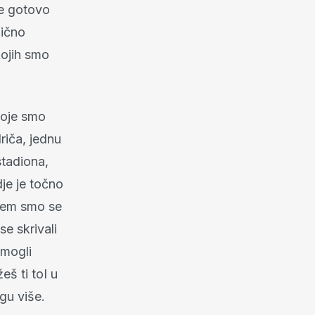
je gotovo
mično
kojih smo
 koje smo
driča, jednu
stadiona,
je je točno
ojem smo se
e skrivali
emogli
š ti toI u
gu više.