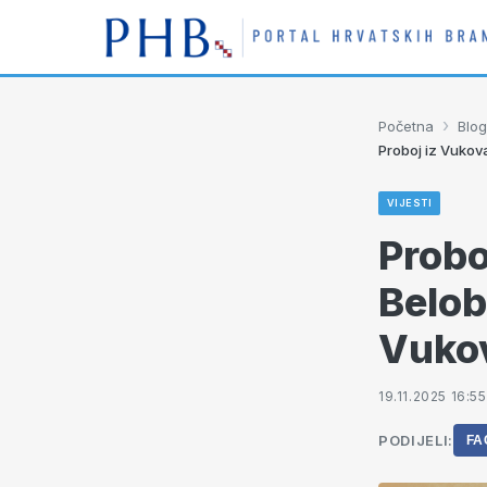
›
Početna
Blog
Proboj iz Vukov
VIJESTI
Probo
Belob
Vuko
19.11.2025 16:55
PODIJELI:
FA