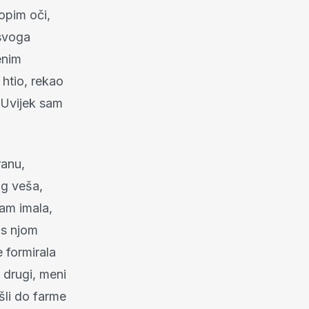
opim oči,
 svoga
enim
 htio, rekao
. Uvijek sam
ranu,
og veša,
sam imala,
 s njom
 formirala
i drugi, meni
šli do farme