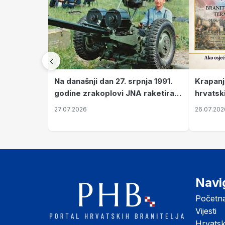
‹
Krapanj
Na današnji dan 27. srpnja 1991.
hrvatsk
godine zrakoplovi JNA raketirali
pronala
su vojarnu i obučni centar "Nikola
26.07.202
27.07.2026
Šubić Zrinski" popularno zvanu
"Opatovačka pustara"
Navi
Početn
Vijesti
Hrvats