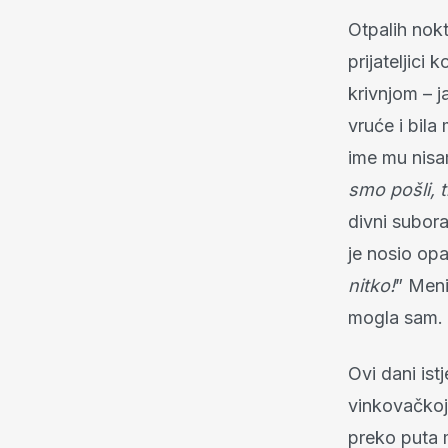
Otpalih nokt
prijateljici
krivnjom – j
vruće i bila 
ime mu nisam
smo pošli, 
divni subora
je nosio opa
nitko!
” Meni
mogla sam.
Ovi dani ist
vinkovačkoj
preko puta m