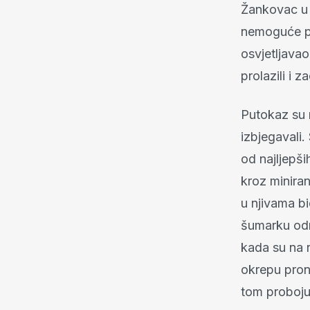
Žankovac u b
nemoguće pot
osvjetljava
prolazili i z
Putokaz su 
izbjegavali.
od najljepši
kroz minira
u njivama bi
šumarku odma
kada su na 
okrepu prona
tom proboju