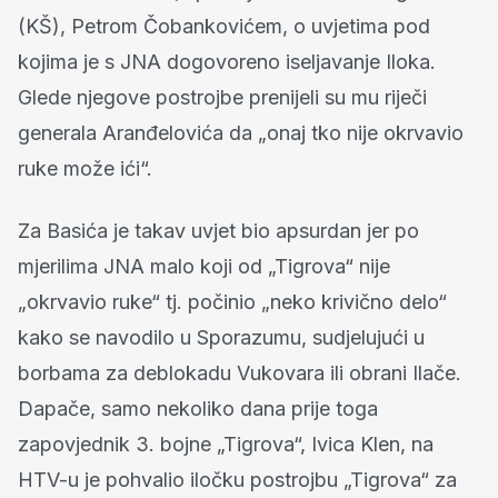
(KŠ), Petrom Čobankovićem, o uvjetima pod
kojima je s JNA dogovoreno iseljavanje Iloka.
Glede njegove postrojbe prenijeli su mu riječi
generala Aranđelovića da „onaj tko nije okrvavio
ruke može ići“.
Za Basića je takav uvjet bio apsurdan jer po
mjerilima JNA malo koji od „Tigrova“ nije
„okrvavio ruke“ tj. počinio „neko krivično delo“
kako se navodilo u Sporazumu, sudjelujući u
borbama za deblokadu Vukovara ili obrani Ilače.
Dapače, samo nekoliko dana prije toga
zapovjednik 3. bojne „Tigrova“, Ivica Klen, na
HTV-u je pohvalio iločku postrojbu „Tigrova“ za