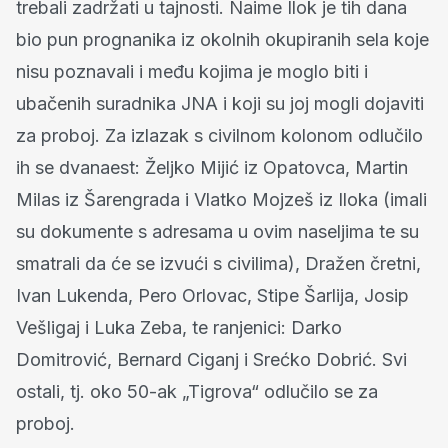
trebali zadržati u tajnosti. Naime Ilok je tih dana
bio pun prognanika iz okolnih okupiranih sela koje
nisu poznavali i među kojima je moglo biti i
ubačenih suradnika JNA i koji su joj mogli dojaviti
za proboj. Za izlazak s civilnom kolonom odlučilo
ih se dvanaest: Željko Mijić iz Opatovca, Martin
Milas iz Šarengrada i Vlatko Mojzeš iz Iloka (imali
su dokumente s adresama u ovim naseljima te su
smatrali da će se izvući s civilima), Dražen čretni,
Ivan Lukenda, Pero Orlovac, Stipe Šarlija, Josip
Vešligaj i Luka Zeba, te ranjenici: Darko
Domitrović, Bernard Ciganj i Srećko Dobrić. Svi
ostali, tj. oko 50-ak „Tigrova“ odlučilo se za
proboj.