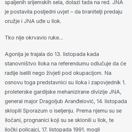
spaljenih srijemskih sela, dolazi tada na red. JNA
je postavila posljedni uvjet – da branitelji predaju
oružje i JNA uđe u Ilok.
Tko nije okrvavio ruke...
Agonija je trajala do 13. listopada kada
stanovništvo Iloka na referendumu odlučuje da će
radije iselili nego živjeti pod okupacijom. Na
osnovu toga predstavnici su Iloka i zapovjednik 1.
proleterske gardijske mehanizirane divizije JNA,
general major Dragoljub Aranđelović, 14. listopada
sklopili Sporazum o iseljenju. Prema njemu su se
Iločani, prognanici koji su se sklonili u Ilok, te
iločki policajci, 17. listopada 1991. mogli