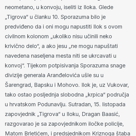
neometano, u konvoju, iseliti iz Iloka. Glede
„Tigrova“ u članku 10. Sporazuma bilo je
predviđeno da i oni mogu napustiti Ilok s ovom
civilnom kolonom „ukoliko nisu učinili neko
krivično delo“, a ako jesu „ne mogu napuštati
navedena naseljena mesta niti se ukrcavati u
konvoj“. Tijekom potpisivanja Sporazuma snage
divizije generala Aranđelovića ušle su u
Šarengrad, Bapsku i Mohovo. Ilok je, uz Vukovar,
tako ostao posljednja slobodna „krpica“ područja
u hrvatskom Podunavlju. Sutradan, 15. listopada
zapovjednik „Tigrova“ u Iloku, Dragan Baasić,
razgovarao je sa zapovjednikom iločke policije,
Matom Brletićem, i predsjednikom Kriznoga štaba