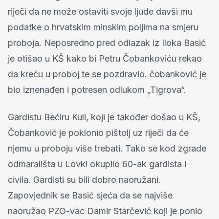
riječi da ne može ostaviti svoje ljude davši mu
podatke o hrvatskim minskim poljima na smjeru
proboja. Neposredno pred odlazak iz Iloka Basić
je otišao u KŠ kako bi Petru Čobankoviću rekao
da kreću u proboj te se pozdravio. čobanković je
bio iznenađen i potresen odlukom „Tigrova“.
Gardistu Bećiru Kuli, koji je također došao u KŠ,
Čobanković je poklonio pištolj uz riječi da će
njemu u proboju više trebati. Tako se kod zgrade
odmarališta u Lovki okupilo 60-ak gardista i
civila. Gardisti su bili dobro naoružani.
Zapovjednik se Basić sjeća da se najviše
naoružao PZO-vac Damir Starčević koji je ponio