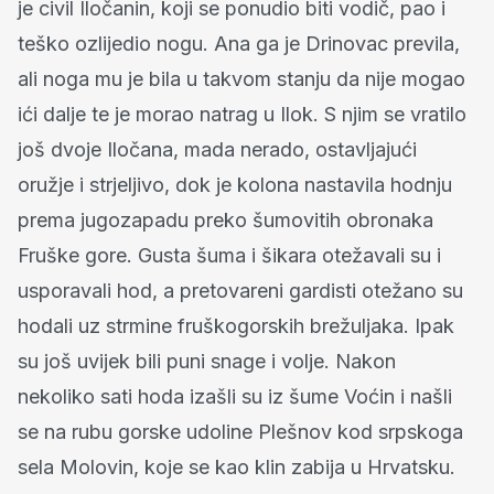
je civil Iločanin, koji se ponudio biti vodič, pao i
teško ozlijedio nogu. Ana ga je Drinovac previla,
ali noga mu je bila u takvom stanju da nije mogao
ići dalje te je morao natrag u Ilok. S njim se vratilo
još dvoje Iločana, mada nerado, ostavljajući
oružje i strjeljivo, dok je kolona nastavila hodnju
prema jugozapadu preko šumovitih obronaka
Fruške gore. Gusta šuma i šikara otežavali su i
usporavali hod, a pretovareni gardisti otežano su
hodali uz strmine fruškogorskih brežuljaka. Ipak
su još uvijek bili puni snage i volje. Nakon
nekoliko sati hoda izašli su iz šume Voćin i našli
se na rubu gorske udoline Plešnov kod srpskoga
sela Molovin, koje se kao klin zabija u Hrvatsku.