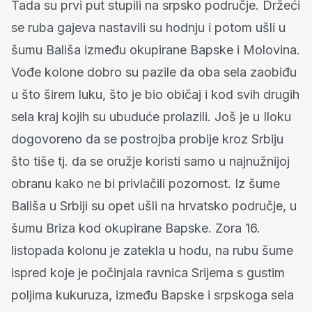
Tada su prvi put stupili na srpsko područje. Držeći
se ruba gajeva nastavili su hodnju i potom ušli u
šumu Bališa između okupirane Bapske i Molovina.
Vođe kolone dobro su pazile da oba sela zaobiđu
u što širem luku, što je bio običaj i kod svih drugih
sela kraj kojih su ubuduće prolazili. Još je u Iloku
dogovoreno da se postrojba probije kroz Srbiju
što tiše tj. da se oružje koristi samo u najnužnijoj
obranu kako ne bi privlačili pozornost. Iz šume
Bališa u Srbiji su opet ušli na hrvatsko područje, u
šumu Briza kod okupirane Bapske. Zora 16.
listopada kolonu je zatekla u hodu, na rubu šume
ispred koje je počinjala ravnica Srijema s gustim
poljima kukuruza, između Bapske i srpskoga sela