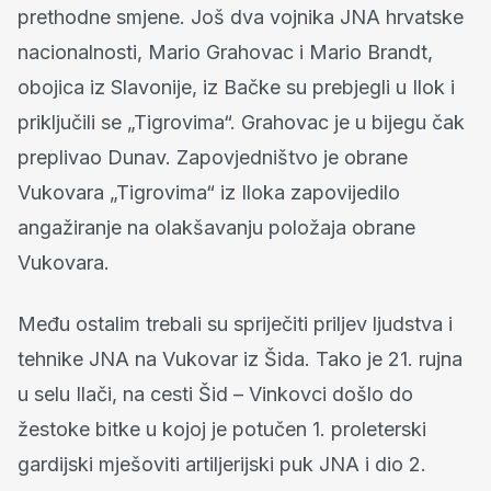
prethodne smjene. Još dva vojnika JNA hrvatske
nacionalnosti, Mario Grahovac i Mario Brandt,
obojica iz Slavonije, iz Bačke su prebjegli u Ilok i
priključili se „Tigrovima“. Grahovac je u bijegu čak
preplivao Dunav. Zapovjedništvo je obrane
Vukovara „Tigrovima“ iz Iloka zapovijedilo
angažiranje na olakšavanju položaja obrane
Vukovara.
Među ostalim trebali su spriječiti priljev ljudstva i
tehnike JNA na Vukovar iz Šida. Tako je 21. rujna
u selu Ilači, na cesti Šid – Vinkovci došlo do
žestoke bitke u kojoj je potučen 1. proleterski
gardijski mješoviti artiljerijski puk JNA i dio 2.