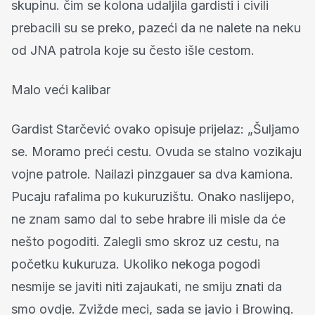
skupinu. čim se kolona udaljila gardisti i civili
prebacili su se preko, pazeći da ne nalete na neku
od JNA patrola koje su često išle cestom.
Malo veći kalibar
Gardist Starčević ovako opisuje prijelaz: „Šuljamo
se. Moramo preći cestu. Ovuda se stalno vozikaju
vojne patrole. Nailazi pinzgauer sa dva kamiona.
Pucaju rafalima po kukuruzištu. Onako naslijepo,
ne znam samo dal to sebe hrabre ili misle da će
nešto pogoditi. Zalegli smo skroz uz cestu, na
početku kukuruza. Ukoliko nekoga pogodi
nesmije se javiti niti zajaukati, ne smiju znati da
smo ovdje. Zvižde meci, sada se javio i Browing.