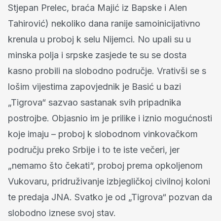
Stjepan Prelec, braća Majić iz Bapske i Alen
Tahirović) nekoliko dana ranije samoinicijativno
krenula u proboj k selu Nijemci. No upali su u
minska polja i srpske zasjede te su se dosta
kasno probili na slobodno područje. Vrativši se s
lošim vijestima zapovjednik je Basić u bazi
„Tigrova“ sazvao sastanak svih pripadnika
postrojbe. Objasnio im je prilike i iznio mogućnosti
koje imaju – proboj k slobodnom vinkovačkom
području preko Srbije i to te iste večeri, jer
„nemamo što čekati“, proboj prema opkoljenom
Vukovaru, pridruživanje izbjegličkoj civilnoj koloni
te predaja JNA. Svatko je od „Tigrova“ pozvan da
slobodno iznese svoj stav.