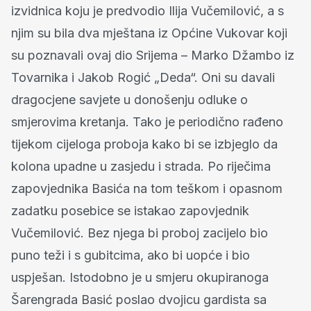
izvidnica koju je predvodio Ilija Vučemilović, a s
njim su bila dva mještana iz Općine Vukovar koji
su poznavali ovaj dio Srijema – Marko Džambo iz
Tovarnika i Jakob Rogić „Deda“. Oni su davali
dragocjene savjete u donošenju odluke o
smjerovima kretanja. Tako je periodično rađeno
tijekom cijeloga proboja kako bi se izbjeglo da
kolona upadne u zasjedu i strada. Po riječima
zapovjednika Basića na tom teškom i opasnom
zadatku posebice se istakao zapovjednik
Vučemilović. Bez njega bi proboj zacijelo bio
puno teži i s gubitcima, ako bi uopće i bio
uspješan. Istodobno je u smjeru okupiranoga
Šarengrada Basić poslao dvojicu gardista sa