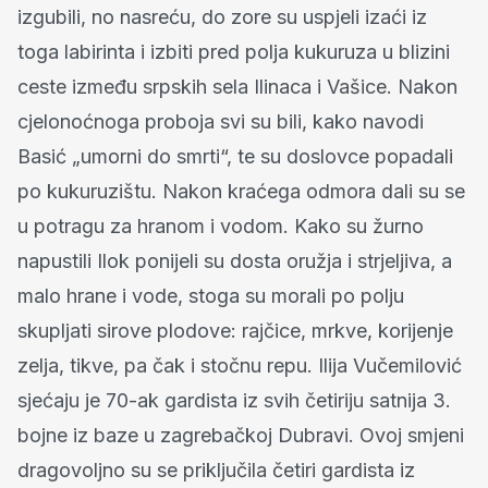
izgubili, no nasreću, do zore su uspjeli izaći iz
toga labirinta i izbiti pred polja kukuruza u blizini
ceste između srpskih sela Ilinaca i Vašice. Nakon
cjelonoćnoga proboja svi su bili, kako navodi
Basić „umorni do smrti“, te su doslovce popadali
po kukuruzištu. Nakon kraćega odmora dali su se
u potragu za hranom i vodom. Kako su žurno
napustili Ilok ponijeli su dosta oružja i strjeljiva, a
malo hrane i vode, stoga su morali po polju
skupljati sirove plodove: rajčice, mrkve, korijenje
zelja, tikve, pa čak i stočnu repu. Ilija Vučemilović
sjećaju je 70-ak gardista iz svih četiriju satnija 3.
bojne iz baze u zagrebačkoj Dubravi. Ovoj smjeni
dragovoljno su se priključila četiri gardista iz