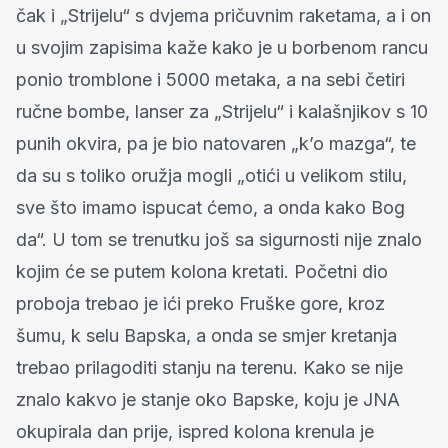
čak i „Strijelu“ s dvjema pričuvnim raketama, a i on
u svojim zapisima kaže kako je u borbenom rancu
ponio tromblone i 5000 metaka, a na sebi četiri
ručne bombe, lanser za „Strijelu“ i kalašnjikov s 10
punih okvira, pa je bio natovaren „k’o mazga“, te
da su s toliko oružja mogli „otići u velikom stilu,
sve što imamo ispucat ćemo, a onda kako Bog
da“. U tom se trenutku još sa sigurnosti nije znalo
kojim će se putem kolona kretati. Početni dio
proboja trebao je ići preko Fruške gore, kroz
šumu, k selu Bapska, a onda se smjer kretanja
trebao prilagoditi stanju na terenu. Kako se nije
znalo kakvo je stanje oko Bapske, koju je JNA
okupirala dan prije, ispred kolona krenula je