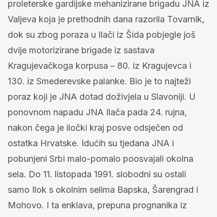
proleterske gardijske mehanizirane brigadu JNA iz
Valjeva koja je prethodnih dana razorila Tovarnik,
dok su zbog poraza u Ilači iz Šida pobjegle još
dvije motorizirane brigade iz sastava
Kragujevačkoga korpusa – 80. iz Kragujevca i
130. iz Smederevske palanke. Bio je to najteži
poraz koji je JNA dotad doživjela u Slavoniji. U
ponovnom napadu JNA Ilača pada 24. rujna,
nakon čega je iločki kraj posve odsječen od
ostatka Hrvatske. Idućih su tjedana JNA i
pobunjeni Srbi malo-pomalo poosvajali okolna
sela. Do 11. listopada 1991. slobodni su ostali
samo Ilok s okolnim selima Bapska, Šarengrad i
Mohovo. I ta enklava, prepuna prognanika iz