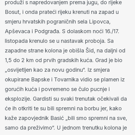
produži s napredovanjem prema jugu, do rijeke
Bosut, i onda prateći rijeku krenuti na zapad u
smjeru hrvatskih pograničnih sela Lipovca,
Apševaca i Podgrađa. S dolaskom noći 16./17.
listopada krenulo se u nastavak proboja. Sa
zapadne strane kolona je obišla Šid, na daljni od
1,5 do 2 km od prvih gradskih kuća. Grad je bio
„osvijetljen kao za novu godinu“. Iz smjera
okupirane Bapske i Tovarnika vidio se plamen iz
gorućih kuća i povremeno se čulo pucnje i
eksplozije. Gardisti su svaki trenutak očekivali da
će ih otkriti te su bili spremni na borbu jer, kako
kaže zapovjednik Basić „bili smo spremni na sve,
samo da preživimo“. U jednom trenutku kolona je