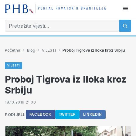
›
›
›
Početna
Blog
VIJESTI
Proboj Tigrova iz Iloka kroz Srbiju
VIJESTI
Proboj Tigrova iz Iloka kroz
Srbiju
18.10.2019 21:00
PODIJELI:
FACEBOOK
TWITTER
LINKEDIN