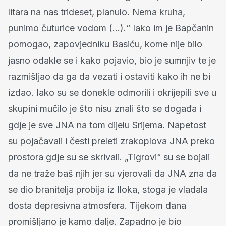
litara na nas trideset, planulo. Nema kruha,
punimo čuturice vodom (...).“ Iako im je Bapčanin
pomogao, zapovjedniku Basiću, kome nije bilo
jasno odakle se i kako pojavio, bio je sumnjiv te je
razmišljao da ga da vezati i ostaviti kako ih ne bi
izdao. Iako su se donekle odmorili i okrijepili sve u
skupini mučilo je što nisu znali što se događa i
gdje je sve JNA na tom dijelu Srijema. Napetost
su pojačavali i česti preleti zrakoplova JNA preko
prostora gdje su se skrivali. „Tigrovi“ su se bojali
da ne traže baš njih jer su vjerovali da JNA zna da
se dio branitelja probija iz Iloka, stoga je vladala
dosta depresivna atmosfera. Tijekom dana
promišljano je kamo dalje. Zapadno je bio