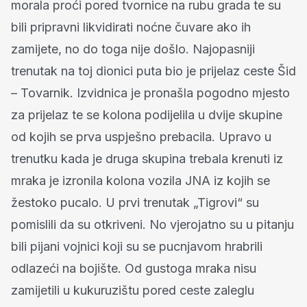
morala proći pored tvornice na rubu grada te su
bili pripravni likvidirati noćne čuvare ako ih
zamijete, no do toga nije došlo. Najopasniji
trenutak na toj dionici puta bio je prijelaz ceste Šid
– Tovarnik. Izvidnica je pronašla pogodno mjesto
za prijelaz te se kolona podijelila u dvije skupine
od kojih se prva uspješno prebacila. Upravo u
trenutku kada je druga skupina trebala krenuti iz
mraka je izronila kolona vozila JNA iz kojih se
žestoko pucalo. U prvi trenutak „Tigrovi“ su
pomislili da su otkriveni. No vjerojatno su u pitanju
bili pijani vojnici koji su se pucnjavom hrabrili
odlazeći na bojište. Od gustoga mraka nisu
zamijetili u kukuruzištu pored ceste zaleglu