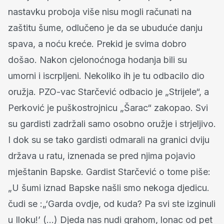
nastavku proboja više nisu mogli računati na
zaštitu šume, odlučeno je da se ubuduće danju
spava, a noću kreće. Prekid je svima dobro
došao. Nakon cjelonoćnoga hodanja bili su
umorni i iscrpljeni. Nekoliko ih je tu odbacilo dio
oružja. PZO-vac Starčević odbacio je „Strijele“, a
Perković je puškostrojnicu „Šarac“ zakopao. Svi
su gardisti zadržali samo osobno oružje i strjeljivo.
I dok su se tako gardisti odmarali na granici dviju
država u ratu, iznenada se pred njima pojavio
mještanin Bapske. Gardist Starčević o tome piše:
„U šumi iznad Bapske našli smo nekoga djedicu.
čudi se :„‘Garda ovdje, od kuda? Pa svi ste izginuli
u Iloku!’ (...) Djeda nas nudi grahom, lonac od pet