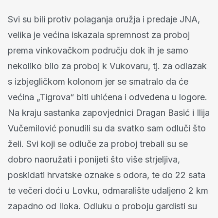
Svi su bili protiv polaganja oružja i predaje JNA,
velika je većina iskazala spremnost za proboj
prema vinkovačkom području dok ih je samo
nekoliko bilo za proboj k Vukovaru, tj. za odlazak
s izbjegličkom kolonom jer se smatralo da će
većina „Tigrova“ biti uhićena i odvedena u logore.
Na kraju sastanka zapovjednici Dragan Basić i Ilija
Vučemilović ponudili su da svatko sam odluči što
želi. Svi koji se odluče za proboj trebali su se
dobro naoružati i ponijeti što više strjeljiva,
poskidati hrvatske oznake s odora, te do 22 sata
te večeri doći u Lovku, odmaralište udaljeno 2 km
zapadno od Iloka. Odluku o proboju gardisti su