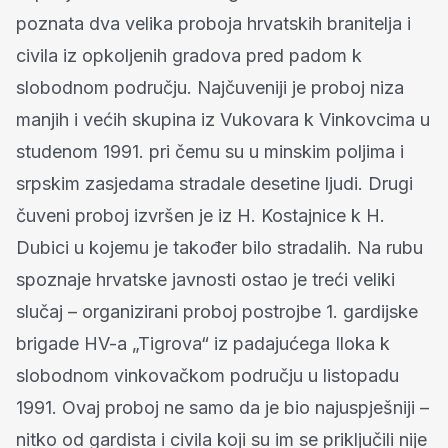
poznata dva velika proboja hrvatskih branitelja i
civila iz opkoljenih gradova pred padom k
slobodnom području. Najčuveniji je proboj niza
manjih i većih skupina iz Vukovara k Vinkovcima u
studenom 1991. pri čemu su u minskim poljima i
srpskim zasjedama stradale desetine ljudi. Drugi
čuveni proboj izvršen je iz H. Kostajnice k H.
Dubici u kojemu je također bilo stradalih. Na rubu
spoznaje hrvatske javnosti ostao je treći veliki
slučaj – organizirani proboj postrojbe 1. gardijske
brigade HV-a „Tigrova“ iz padajućega Iloka k
slobodnom vinkovačkom području u listopadu
1991. Ovaj proboj ne samo da je bio najuspješniji –
nitko od gardista i civila koji su im se priključili nije