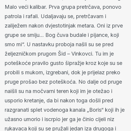
Malo veći kalibar. Prva grupa pretrčava, ponovo
patrola i rafali. Udaljavaju se, pretrčavam i
zaliježem nakon dvjestotinjak metara. Oni iz prve
grupe se smiju... Bog čuva budale i pijance, koji
smo mi“. U nastavku proboja našli su se pred
željezničkom prugom Šid – Vinkovci. Tu im je
poteškoće pravilo gusto šipražje kroz koje su se
probili s mukom, izgrebani, dok je prijelaz preko
pruge prošao bez poteškoća. No dalje od pruge
naišli su na močvarni teren koji im je otežao i
usporio kretanje, da bi nakon toga došli pred
razgranati splet vodenoga kanala „Boris“ koji ih je
užasno umorio i iscrpio jer ga je činio cijeli niz
rukavaca koji su se pružali jedan iza drugoga i