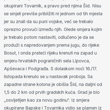
okupirani Tovarnik, a pravo pred njima Šid. Nisu
se smjeli previše približiti ni jednom od tih mjesta
jer su znali da su puni vojske, već se trebalo
oprezno provući između njih. Glede smjera kojim
je trebalo potom nastaviti, odlučeno je da se
produži s napredovanjem prema jugu, do rijeke
Bosut, i onda prateći rijeku krenuti na zapad u
smjeru hrvatskih pograničnih sela Lipovca,
Apševaca i Podgrađa. S dolaskom noći 16./17.
listopada krenulo se u nastavak proboja. Sa
zapadne strane kolona je obišla Šid, na daljni od
1,5 do 2 km od prvih gradskih kuća. Grad je bio
„osvijetljen kao za novu godinu“. Iz smjera
okupirane Bapske i Tovarnika vidio se plamen iz