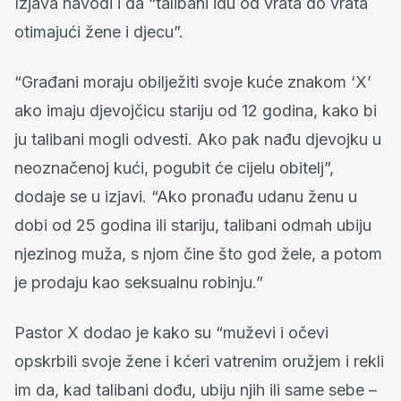
Izjava navodi i da “talibani idu od vrata do vrata
otimajući žene i djecu”.
“Građani moraju obilježiti svoje kuće znakom ‘X’
ako imaju djevojčicu stariju od 12 godina, kako bi
ju talibani mogli odvesti. Ako pak nađu djevojku u
neoznačenoj kući, pogubit će cijelu obitelj”,
dodaje se u izjavi. “Ako pronađu udanu ženu u
dobi od 25 godina ili stariju, talibani odmah ubiju
njezinog muža, s njom čine što god žele, a potom
je prodaju kao seksualnu robinju.”
Pastor X dodao je kako su “muževi i očevi
opskrbili svoje žene i kćeri vatrenim oružjem i rekli
im da, kad talibani dođu, ubiju njih ili same sebe –