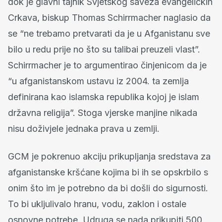
dok je glavni tajnik Svjetskog saveza evangeličkih
Crkava, biskup Thomas Schirrmacher naglasio da
se “ne trebamo pretvarati da je u Afganistanu sve
bilo u redu prije no što su talibai preuzeli vlast”.
Schirrmacher je to argumentirao činjenicom da je
“u afganistanskom ustavu iz 2004. ta zemlja
definirana kao islamska republika kojoj je islam
državna religija”. Stoga vjerske manjine nikada
nisu doživjele jednaka prava u zemlji.
GCM je pokrenuo akciju prikupljanja sredstava za
afganistanske kršćane kojima bi ih se opskrbilo s
onim što im je potrebno da bi došli do sigurnosti.
To bi ukljulivalo hranu, vodu, zaklon i ostale
osnovne potrebe. Udruga se nada prikupiti 500