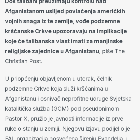
Dok talibani preuzimaju kontrolu nad
Afganistanom uslijed povlačenja američkih
vojnih snaga iz te zemlje, vođe podzemne
kršćanske Crkve upozoravaju na implikacije
koje će talibanska vlast imati za manjinske
religijske zajednice u Afganistanu
, piše The
Christian Post.
U priopćenju objavljenom u utorak, čelnik
podzemne Crkve koja služi kršćanima u
Afganistanu i osnivač neprofitne udruge Svjetska
katalitička služba (GCM) pod pseudonimom
Pastor X, pružio je javnosti informacije iz prve
ruke o stanju u zemlji. Njegovu izjavu podijelio je
FAI, organizacija posvećena širenju Evanđelja u