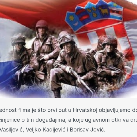
ednost filma je što prvi put u Hrvatskoj objavljujemo 
injenice o tim događajima, a koje uglavnom otkriva dr
asiljević, Veljko Kadijević i Borisav Jović.