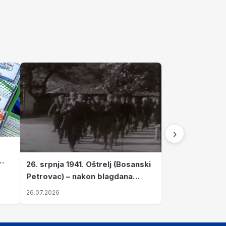
›
26. srpnja 1941. Oštrelj (Bosanski
Petrovac) – nakon blagdana
Svete Ane izvršen napad srpskih
26.07.2026
ustanika na vlak s ženama i
djecom