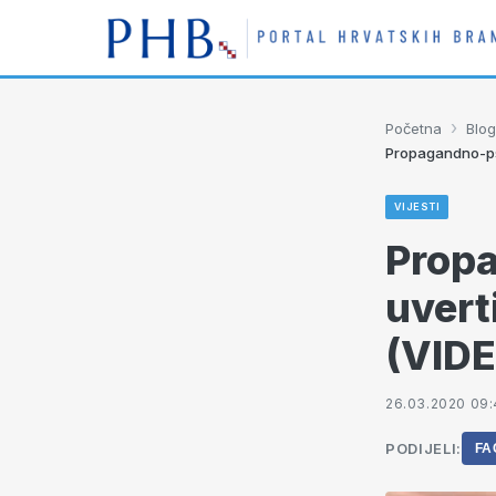
›
Početna
Blog
Propagandno-psi
VIJESTI
Propa
uvert
(VID
26.03.2020 09
PODIJELI:
FA