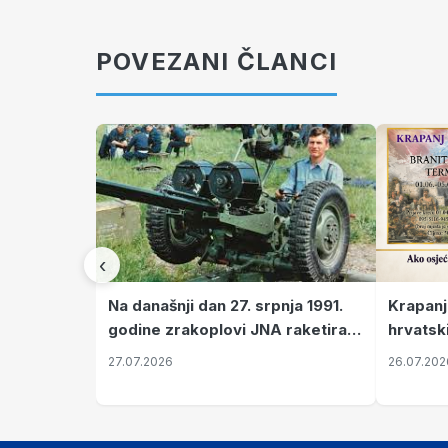
POVEZANI ČLANCI
‹
Krapanj
Na današnji dan 27. srpnja 1991.
hrvatsk
godine zrakoplovi JNA raketirali
pronala
su vojarnu i obučni centar "Nikola
26.07.202
27.07.2026
Šubić Zrinski" popularno zvanu
"Opatovačka pustara"