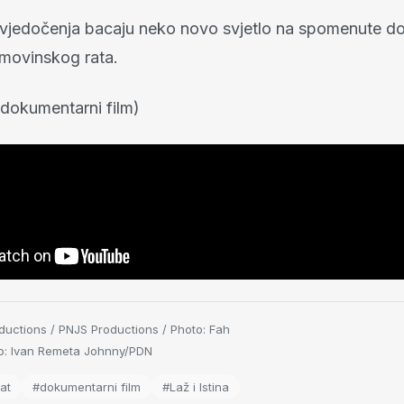
svjedočenja bacaju neko novo svjetlo na spomenute d
movinskog rata.
 (dokumentarni film)
uctions / PNJS Productions / Photo: Fah
o: Ivan Remeta Johnny/PDN
at
#dokumentarni film
#Laž i Istina