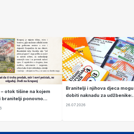
Branitelji i njihova djeca mogu
 – otok tišine na kojem
dobiti naknadu za udžbenike:
i branitelji ponovno
zahtjevi se podnose do 31.
26.07.2026
ze mir
6
listopada