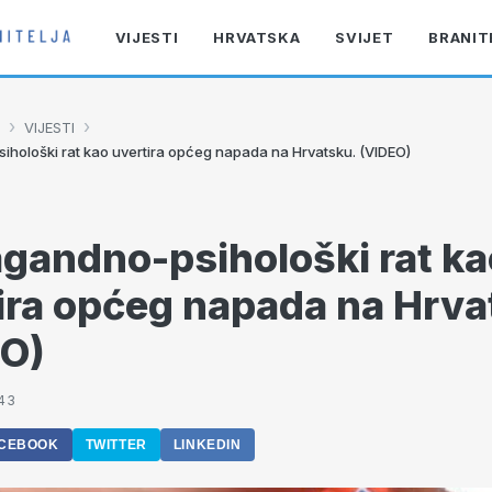
VIJESTI
HRVATSKA
SVIJET
BRANIT
›
›
VIJESTI
hološki rat kao uvertira općeg napada na Hrvatsku. (VIDEO)
gandno-psihološki rat ka
ira općeg napada na Hrva
EO)
:43
CEBOOK
TWITTER
LINKEDIN