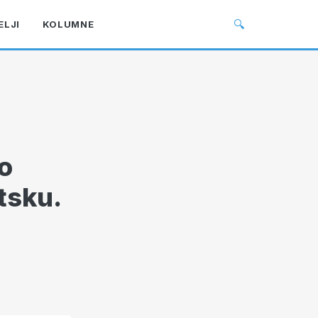
🔍
ELJI
KOLUMNE
o
tsku.