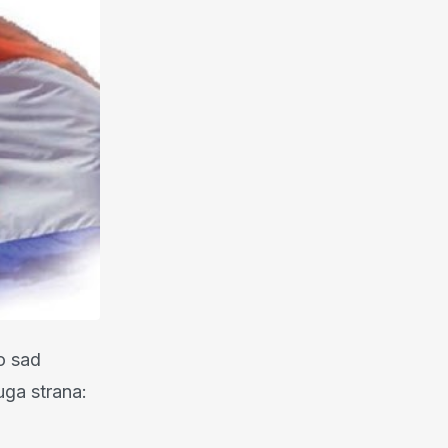
do sad
uga strana: