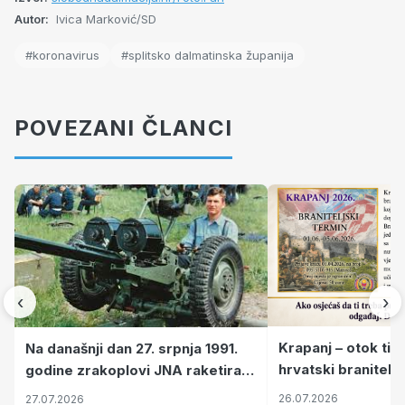
Autor:
Ivica Marković/SD
#koronavirus
#splitsko dalmatinska županija
POVEZANI ČLANCI
‹
›
Krapanj – otok tiš
Na današnji dan 27. srpnja 1991.
hrvatski branitelj
godine zrakoplovi JNA raketirali
pronalaze mir
su vojarnu i obučni centar "Nikola
26.07.2026
27.07.2026