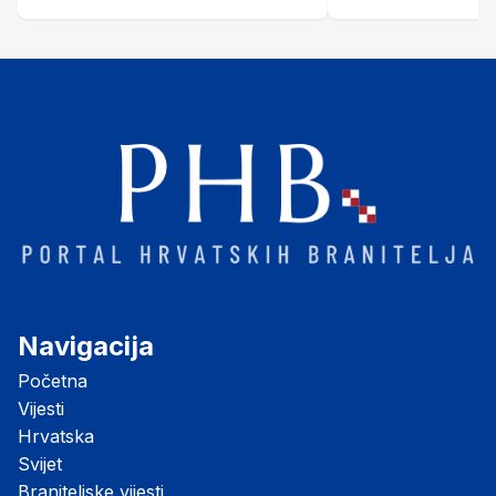
Šubić Zrinski" popularno zvanu
"Opatovačka pustara"
Navigacija
Početna
Vijesti
Hrvatska
Svijet
Braniteljske vijesti