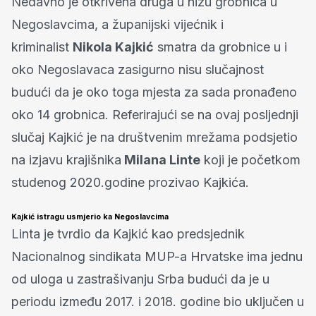
Nedavno je otkrivena druga u nizu grobnica u
Negoslavcima, a županijski vijećnik i
kriminalist
Nikola Kajkić
smatra da grobnice u i
oko Negoslavaca zasigurno nisu slučajnost
budući da je oko toga mjesta za sada pronađeno
oko 14 grobnica. Referirajući se na ovaj posljednji
slučaj Kajkić je na društvenim mrežama podsjetio
na izjavu krajišnika
Milana Linte
koji je početkom
studenog 2020.godine prozivao Kajkića.
Kajkić istragu usmjerio ka Negoslavcima
Linta je tvrdio da Kajkić kao predsjednik
Nacionalnog sindikata MUP-a Hrvatske ima jednu
od uloga u zastrašivanju Srba budući da je u
periodu između 2017. i 2018. godine bio uključen u