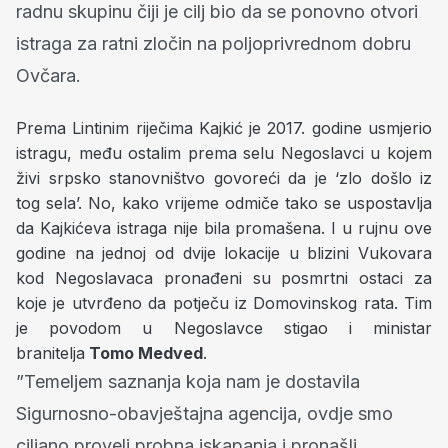
radnu skupinu čiji je cilj bio da se ponovno otvori
istraga za ratni zločin na poljoprivrednom dobru
Ovčara.
Prema Lintinim riječima Kajkić je 2017. godine usmjerio
istragu, među ostalim prema selu Negoslavci u kojem
živi srpsko stanovništvo govoreći da je ‘zlo došlo iz
tog sela’. No, kako vrijeme odmiče tako se uspostavlja
da Kajkićeva istraga nije bila promašena. I u rujnu ove
godine na jednoj od dvije lokacije u blizini Vukovara
kod Negoslavaca pronađeni su posmrtni ostaci za
koje je utvrđeno da potječu iz Domovinskog rata. Tim
je povodom u Negoslavce stigao i ministar
branitelja
Tomo Medved
.
”Temeljem saznanja koja nam je dostavila
Sigurnosno-obavještajna agencija, ovdje smo
ciljano proveli probna iskapanja i pronašli