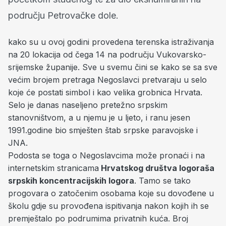
području Petrovačke dole.
kako su u ovoj godini provedena terenska istraživanja
na 20 lokacija od čega 14 na području Vukovarsko-
srijemske županije. Sve u svemu čini se kako se sa sve
većim brojem pretraga Negoslavci pretvaraju u selo
koje će postati simbol i kao velika grobnica Hrvata.
Selo je danas naseljeno pretežno srpskim
stanovništvom, a u njemu je u ljeto, i ranu jesen
1991.godine bio smješten štab srpske paravojske i
JNA.
Podosta se toga o Negoslavcima može pronaći i na
internetskim stranicama
Hrvatskog društva logoraša
srpskih koncentracijskih logora
. Tamo se tako
progovara o zatočenim osobama koje su dovođene u
školu gdje su provođena ispitivanja nakon kojih ih se
premještalo po podrumima privatnih kuća. Broj