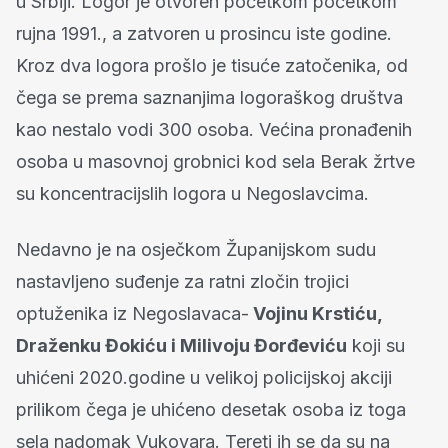
u Srbiji. Logor je otvoren početkom početkom
rujna 1991., a zatvoren u prosincu iste godine.
Kroz dva logora prošlo je tisuće zatočenika, od
čega se prema saznanjima logoraškog društva
kao nestalo vodi 300 osoba. Većina pronađenih
osoba u masovnoj grobnici kod sela Berak žrtve
su koncentracijslih logora u Negoslavcima.
Nedavno je na osječkom Županijskom sudu
nastavljeno suđenje za ratni zločin trojici
optuženika iz Negoslavaca-
Vojinu Krstiću,
Draženku Đokiću i Milivoju Đorđeviću
koji su
uhićeni 2020.godine u velikoj policijskoj akciji
prilikom čega je uhićeno desetak osoba iz toga
sela nadomak Vukovara. Tereti ih se da su na