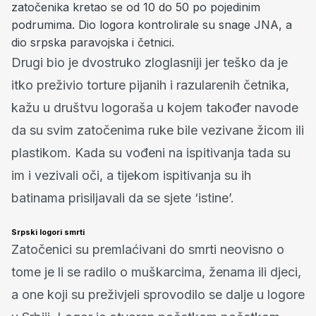
zatočenika kretao se od 10 do 50 po pojedinim
podrumima. Dio logora kontrolirale su snage JNA, a
dio srpska paravojska i četnici.
Drugi bio je dvostruko zloglasniji jer teško da je
itko preživio torture pijanih i razularenih četnika,
kažu u društvu logoraša u kojem također navode
da su svim zatočenima ruke bile vezivane žicom ili
plastikom. Kada su vođeni na ispitivanja tada su
im i vezivali oči, a tijekom ispitivanja su ih
batinama prisiljavali da se sjete ‘istine’.
Srpski logori smrti
Zatočenici su premlaćivani do smrti neovisno o
tome je li se radilo o muškarcima, ženama ili djeci,
a one koji su preživjeli sprovodilo se dalje u logore