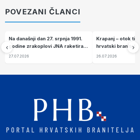
POVEZANI ČLANCI
Na današnji dan 27. srpnja 1991.
Krapanj – otok tiš
godine zrakoplovi JNA raketirali
hrvatski branitelj
‹
›
su vojarnu i obučni centar "Nikola
pronalaze mir
27.07.2026
26.07.2026
Šubić Zrinski" popularno zvanu
"Opatovačka pustara"