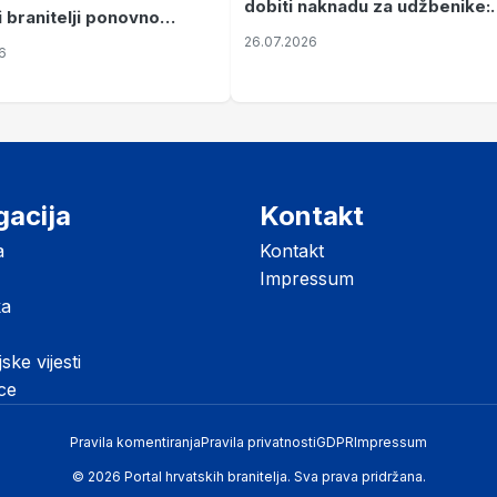
dobiti naknadu za udžbenike:
i branitelji ponovno
zahtjevi se podnose do 31.
26.07.2026
ze mir
6
listopada
gacija
Kontakt
a
Kontakt
Impressum
ka
jske vijesti
ice
Pravila komentiranja
Pravila privatnosti
GDPR
Impressum
© 2026 Portal hrvatskih branitelja. Sva prava pridržana.