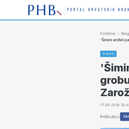
›
Početna
Blog
'Šimini anđeli 
VIJESTI
'Šimi
grobu
Zaro
17.09.2019 20:
PODIJELI:
FA