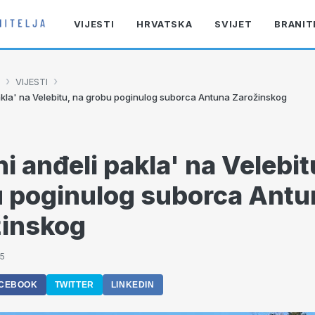
VIJESTI
HRVATSKA
SVIJET
BRANIT
›
›
VIJESTI
pakla' na Velebitu, na grobu poginulog suborca Antuna Zarožinskog
ni anđeli pakla' na Velebit
 poginulog suborca Antu
žinskog
45
CEBOOK
TWITTER
LINKEDIN