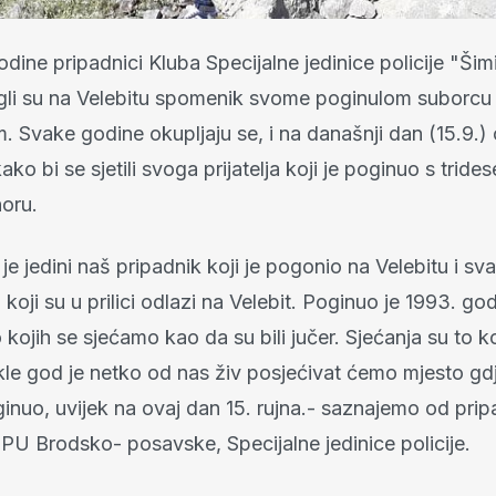
dine pripadnici Kluba Specijalne jedinice policije "Šimi
gli su na Velebitu spomenik svome poginulom suborcu
 Svake godine okupljaju se, i na današnji dan (15.9.)
kako bi se sjetili svoga prijatelja koji je poginuo s trid
horu.
 je jedini naš pripadnik koji je pogonio na Velebitu i s
 koji su u prilici odlazi na Velebit. Poginuo je 1993. god
o kojih se sjećamo kao da su bili jučer. Sjećanja su to k
okle god je netko od nas živ posjećivat ćemo mjesto gd
inuo, uvijek na ovaj dan 15. rujna.- saznajemo od prip
U Brodsko- posavske, Specijalne jedinice policije.