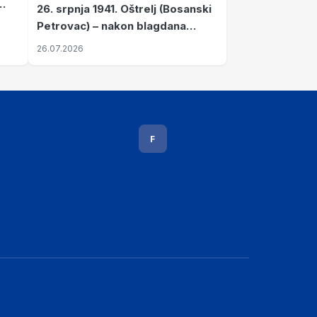
26. srpnja 1941. Oštrelj (Bosanski
Petrovac) – nakon blagdana
Svete Ane izvršen napad srpskih
26.07.2026
ustanika na vlak s ženama i
djecom
F