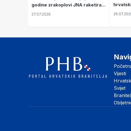
hrvatsk
godine zrakoplovi JNA raketirali
pronala
su vojarnu i obučni centar "Nikola
26.07.202
27.07.2026
Šubić Zrinski" popularno zvanu
"Opatovačka pustara"
Navi
Početn
Vijesti
Hrvats
Svijet
Branitel
Obljetn