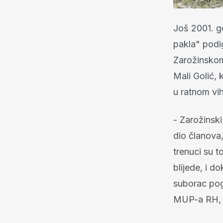
Još 2001. go
pakla" podi
Zarožinskom.
Mali Golić, 
u ratnom vi
- Zarožinski
dio članova,
trenuci su t
blijede, i d
suborac pog
MUP-a RH, P