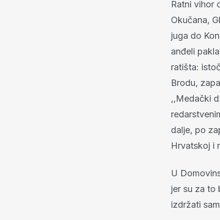
Ratni vihor
Okučana, Gli
juga do Kon
anđeli pakla
ratišta: is
Brodu, zapad
,,Medački dž
redarstvenim
dalje, po zap
Hrvatskoj i 
U Domovinsk
jer su za to
izdržati samo