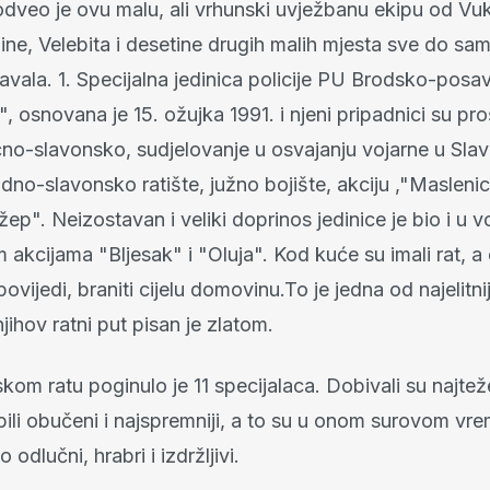
 odveo je ovu malu, ali vrhunski uvježbanu ekipu od Vu
ne, Velebita i desetine drugih malih mjesta sve do sa
avala. 1. Specijalna jedinica policije PU Brodsko-posa
", osnovana je 15. ožujka 1991. i njeni pripadnici su pro
točno-slavonsko, sudjelovanje u osvajanju vojarne u Sl
no-slavonsko ratište, južno bojište, akciju ,"Maslenic
ep". Neizostavan i veliki doprinos jedinice je bio i u v
 akcijama "Bljesak" i "Oluja". Kod kuće su imali rat, a on
ovijedi, braniti cijelu domovinu.To je jedna od najelitnij
njihov ratni put pisan je zlatom.
om ratu poginulo je 11 specijalaca. Dobivali su najte
 bili obučeni i najspremniji, a to su u onom surovom vr
 odlučni, hrabri i izdržljivi.