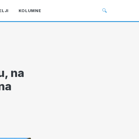
🔍
ELJI
KOLUMNE
u, na
na