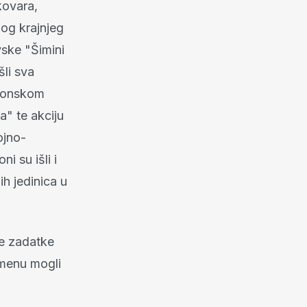
kovara,
mog krajnjeg
vske "Šimini
šli sva
avonskom
a" te akciju
ojno-
i su išli i
ih jedinica u
že zadatke
emenu mogli