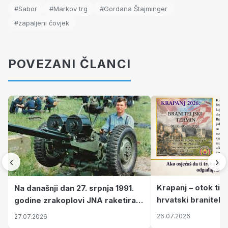
#Sabor
#Markov trg
#Gordana Štajminger
#zapaljeni čovjek
POVEZANI ČLANCI
‹
›
Krapanj – otok tiš
Na današnji dan 27. srpnja 1991.
hrvatski branitelj
godine zrakoplovi JNA raketirali
pronalaze mir
su vojarnu i obučni centar "Nikola
26.07.2026
27.07.2026
Šubić Zrinski" popularno zvanu