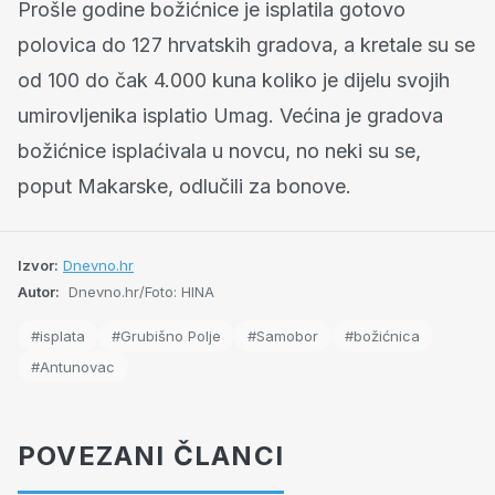
Prošle godine božićnice je isplatila gotovo
polovica do 127 hrvatskih gradova, a kretale su se
od 100 do čak 4.000 kuna koliko je dijelu svojih
umirovljenika isplatio Umag. Većina je gradova
božićnice isplaćivala u novcu, no neki su se,
poput Makarske, odlučili za bonove.
Izvor:
Dnevno.hr
Autor:
Dnevno.hr/Foto: HINA
#isplata
#Grubišno Polje
#Samobor
#božićnica
#Antunovac
POVEZANI ČLANCI