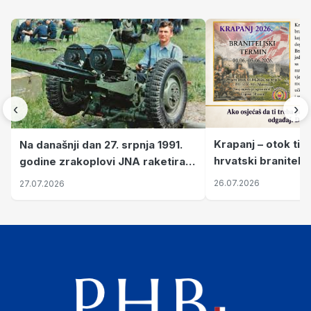
‹
›
Krapanj – otok tiš
Na današnji dan 27. srpnja 1991.
hrvatski branitelj
godine zrakoplovi JNA raketirali
pronalaze mir
su vojarnu i obučni centar "Nikola
26.07.2026
27.07.2026
Šubić Zrinski" popularno zvanu
"Opatovačka pustara"