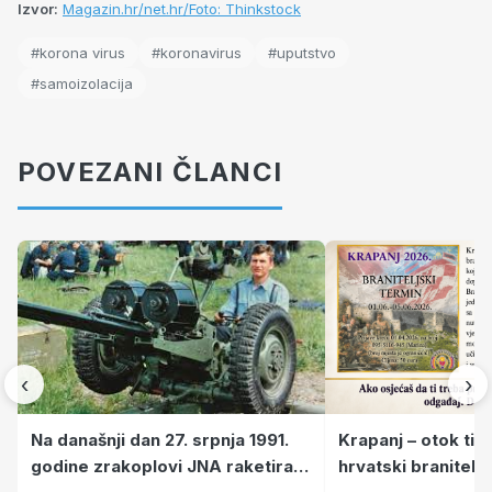
Izvor:
Magazin.hr/net.hr/Foto: Thinkstock
#korona virus
#koronavirus
#uputstvo
#samoizolacija
POVEZANI ČLANCI
‹
›
Krapanj – otok tiš
Na današnji dan 27. srpnja 1991.
hrvatski branitelj
godine zrakoplovi JNA raketirali