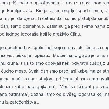
nam prišli nakon opkoljavanja. U rovu su našli mog ra
u Komljenovića. Bio je ranjen negdje ispod šljema, sl
a mu je išla pjena. Ti četnici dali su mu pištolj da se ubi
an, samo odmahnuo. Zatim su ga pred svima nama zak
d jednog logoraša koji je preživio Glinu.
je dočekao tzv. špalir ljudi koji su nas tukli čime su sti
eživio, teško je i opisati… Mučeni smo glađu jer smo 
vrtinu kruha, a uz to smo dobivali neki odvratni ćušpajz 
 čudno meso. Svaki dan smo prebijani kabelima za struj
ama, mučili su nas strujom, pri čemu bi nam omotavali
pali nam zube ‘papagajkama’… Meni su iščupali pet zub
ijano batinama”, doznali smo od bivšeg logoraša koji 
nu iz zatočeništva…