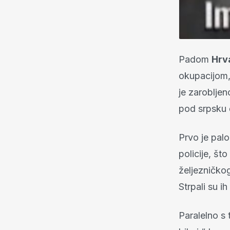
Padom
Hrv
okupacijom, 
je zarobljen
pod srpsku 
Prvo je pal
policije, št
željezničko
Strpali su i
Paralelno s 