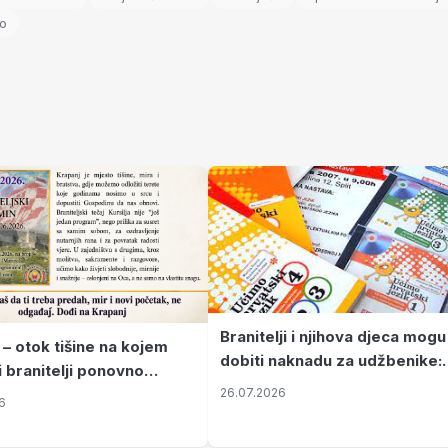
vo
Branitelji i njihova djeca mogu
 – otok tišine na kojem
dobiti naknadu za udžbenike:
i branitelji ponovno
zahtjevi se podnose do 31.
26.07.2026
ze mir
6
listopada