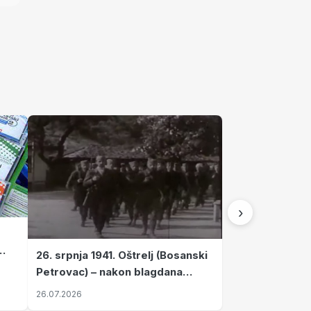
›
26. srpnja 1941. Oštrelj (Bosanski
Petrovac) – nakon blagdana
Svete Ane izvršen napad srpskih
26.07.2026
ustanika na vlak s ženama i