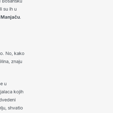
i u Bosansku
i su ih u
Manjaču
.
to. No, kako
lina, znaju
se u
jalaca kojih
odvedeni
lju, shvatio