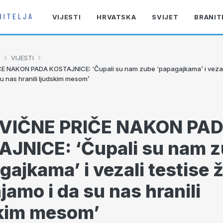
VIJESTI
HRVATSKA
SVIJET
BRANIT
›
›
VIJESTI
E NAKON PADA KOSTAJNICE: ‘Čupali su nam zube ‘papagajkama’ i vezali 
u nas hranili ljudskim mesom’
VIČNE PRIČE NAKON PA
JNICE: ‘Čupali su nam 
gajkama’ i vezali testise 
amo i da su nas hranili
kim mesom’