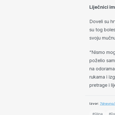
Liječnici i
Doveli su hrv
su tog boles
svoju mučnu
“Nismo mogl
poželio sam
na odorama. 
rukama i iz
pretrage i l
Izvor:
7dnevno/
#Glina
#Do