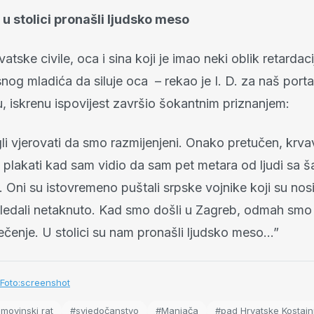
m u stolici pronašli ljudsko meso
atske civile, oca i sina koji je imao neki oblik retardaci
nog mladića da siluje oca – rekao je I. D. za naš portal,
, iskrenu ispovijest završio šokantnim priznanjem:
i vjerovati da smo razmijenjeni. Onako pretučen, krva
 plakati kad sam vidio da sam pet metara od ljudi sa
Oni su istovremeno puštali srpske vojnike koji su nosi
gledali netaknuto. Kad smo došli u Zagreb, odmah smo
iječenje. U stolici su nam pronašli ljudsko meso…”
Foto:screenshot
movinski rat
#svjedočanstvo
#Manjača
#pad Hrvatske Kostajn