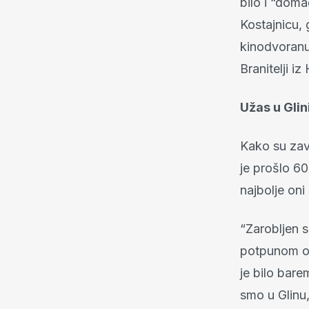
bilo i “domać
Kostajnicu, 
kinodvoranu 
Branitelji i
Užas u Glin
Kako su zavr
je prošlo 60
najbolje oni
“Zarobljen 
potpunom ok
je bilo bar
smo u Glinu,