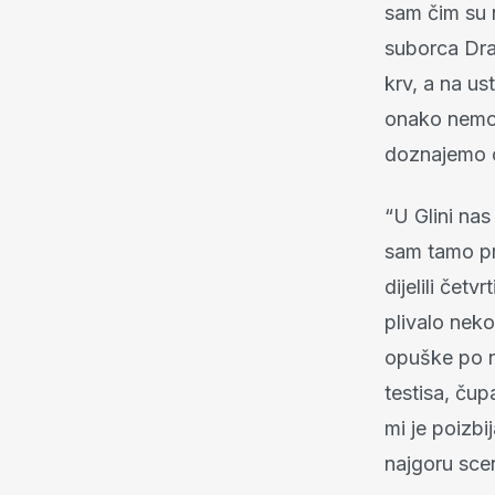
sam čim su 
suborca Drag
krv, a na ust
onako nemoć
doznajemo o
“U Glini nas 
sam tamo pr
dijelili čet
plivalo neko
opuške po n
testisa, ču
mi je poizb
najgoru sce