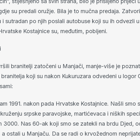
ih”, stiješnjeno sa svih strana, bilo je prisiljeno prijeć
gdje su predali oružje. Bila je to mučna predaja. Zatvoril
i sutradan po njih poslali autobuse koji su ih odvezli u
z Hrvatske Kostajnice su, međutim, pobijeni.
i
šili branitelji zatočeni u Manjači, manje-više je pozna
 branitelja koji su nakon Kukuruzara odvedeni u logor G
 sami:
sam 1991. nakon pada Hrvatske Kostajnice. Našli smo 
ruženju srpske paravojske, martićevaca i niških speci
em 3000. Nas 60-ak koji smo se zatekli na brdu Djed, 
 a ostali u Manjaču. Da se radi o krvožednom neprijate