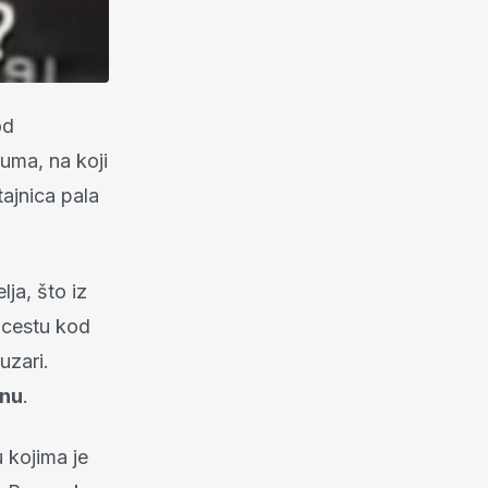
od
uma, na koji
tajnica pala
ja, što iz
a cestu kod
uzari.
inu
.
 kojima je