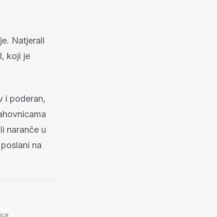
je. Natjerali
 koji je
v i poderan,
 šahovnicama
li naranče u
 poslani na
ice