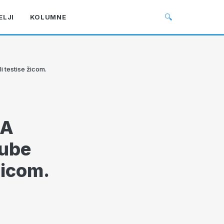
🔍
ELJI
KOLUMNE
testise žicom.
DA
zube
žicom.