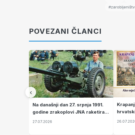
#zarobljeništ
POVEZANI ČLANCI
‹
Krapanj
Na današnji dan 27. srpnja 1991.
hrvatsk
godine zrakoplovi JNA raketirali
pronala
su vojarnu i obučni centar "Nikola
26.07.202
27.07.2026
Šubić Zrinski" popularno zvanu
"Opatovačka pustara"