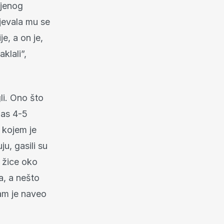
njenog
ijevala mu se
je, a on je,
lali”,
gli. Ono što
nas 4-5
u kojem je
u, gasili su
 žice oko
a, a nešto
nam je naveo