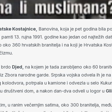
atske Kostajnice,
Banovina, koja je pet godina bila p
pamti 13. rujna 1991. godine kao jedan od najtežih dat
o oko 360 hrvatskih branitelja i na koji je Hrvatska Kos
čizmu.
o brdo
Djed,
na kojem je tada zarobljeno oko 60 branitel
o iz Zbora narodne garde. Srpska vojska odvela ih je n
g kolodvora, potrpala u kamione i odvezla u selo Kukur
h u društveni dom, a nakon dan-dva odveli u logor u
Gl
tim, u ranim večernjim satima, oko 300 branitelja, među