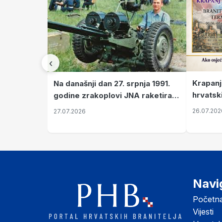
‹
Krapanj
Na današnji dan 27. srpnja 1991.
hrvatsk
godine zrakoplovi JNA raketirali
pronala
su vojarnu i obučni centar "Nikola
26.07.202
27.07.2026
Šubić Zrinski" popularno zvanu
"Opatovačka pustara"
Navi
Početn
Vijesti