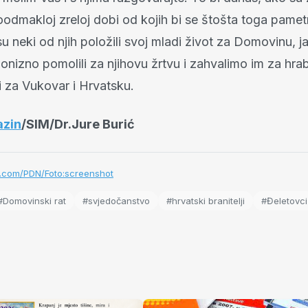
 poodmakloj zreloj dobi od kojih bi se štošta toga pam
su neki od njih položili svoj mladi život za Domovinu, j
onizno pomolili za njihovu žrtvu i zahvalimo im za hrab
li za Vukovar i Hrvatsku.
azin
/SIM/Dr.Jure Burić
.com/PDN/Foto:screenshot
#Domovinski rat
#svjedočanstvo
#hrvatski branitelji
#Đeletovci