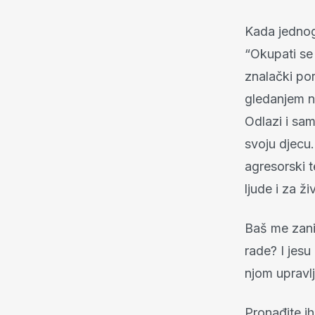
Kada jednog
“Okupati se 
znalački por
gledanjem na
Odlazi i sam
svoju djecu.
agresorski t
ljude i za ži
Baš me zani
rade? I jesu
njom upravlj
Pronađite ih