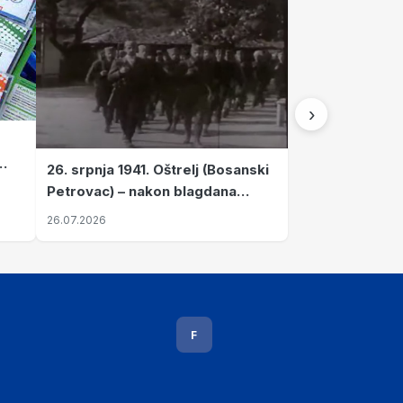
›
26. srpnja 1941. Oštrelj (Bosanski
Petrovac) – nakon blagdana
Svete Ane izvršen napad srpskih
26.07.2026
ustanika na vlak s ženama i
djecom
F