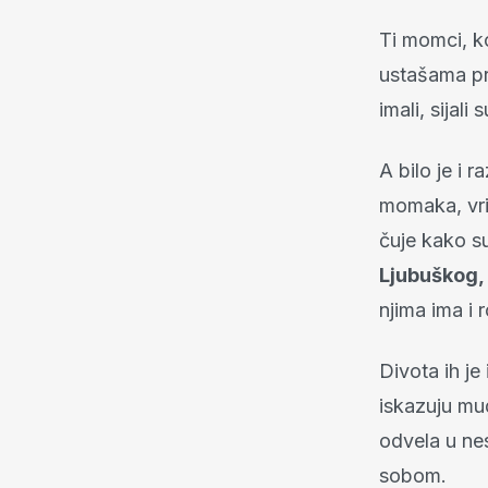
Ti momci, ko
ustašama pri
imali, sijali
A bilo je i r
momaka, vrij
čuje kako s
Ljubuškog, 
njima ima i 
Divota ih je
iskazuju mu
odvela u nes
sobom.