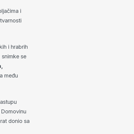
ljačima i
tvarnosti
kih i hrabrih
z snimke se
a,
da među
nastupu
za Domovinu
 rat donio sa