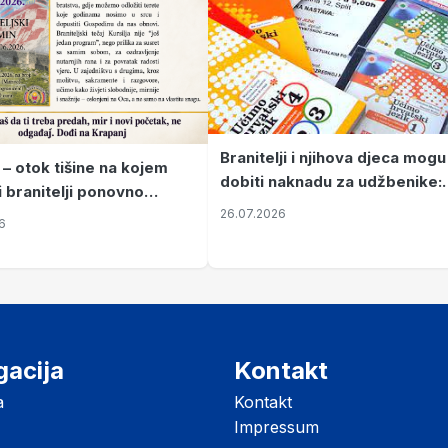
Branitelji i njihova djeca mogu
 – otok tišine na kojem
dobiti naknadu za udžbenike:
i branitelji ponovno
zahtjevi se podnose do 31.
26.07.2026
ze mir
6
listopada
gacija
Kontakt
a
Kontakt
Impressum