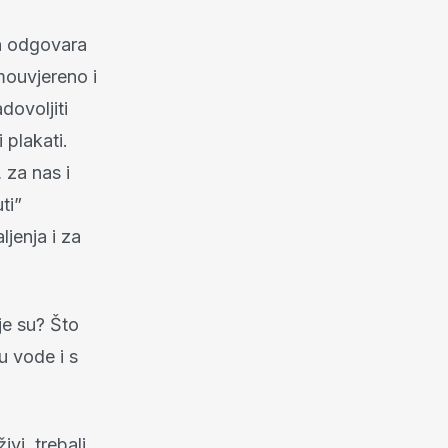
on odgovara
mouvjereno i
dovoljiti
 plakati.
 za nas i
ti”
ljenja i za
je su? Što
u vode i s
vi, trebali