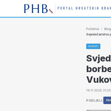
›
Početna
Blog
Svjedočanstvo j
VIJESTI
Svjed
borbe
Vukov
19.11.2020 21:25
PODIJELI:
FA