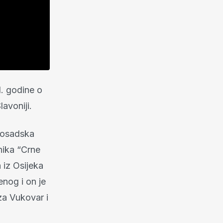
. godine o
avoniji.
vosadska
vnika “Crne
 iz Osijeka
enog i on je
za Vukovar i