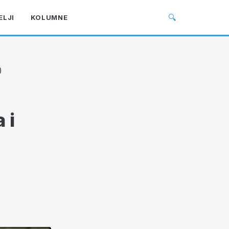
🔍
ELJI
KOLUMNE
)
 i