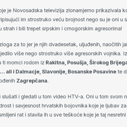
je je Novosadska televizija zlonamjerno prikazivala ko
pisujući im strostruko veću brojnost nego su je oni u s
 su strah i bili trepet srpskim i crnogorskim agresorima!
azloga za to jer je njih dvadesetak, uljuđenih, naočitih ja
edilo više nego strostruko više agresorskih vojnika. I
u ti momci rodom iz
Rakitna, Posušja, Širokog Brijeg
… ali i Dalmacje, Slavonije, Bosanske Posavine
te 
rođenih
Zagrepčana
.
 i slušati i gledati u tom video HTV-a. Oni u tom svom 
drost i savjesnost hrvatskih bojovnika koje je ljubav 
miljeni rat i stavila ih u sve teškoće koje je taj nesretni