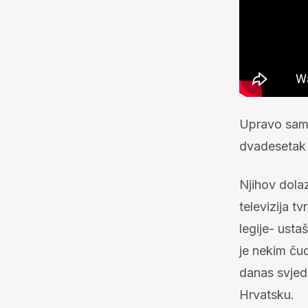
Upravo sam 
dvadesetak 
Njihov dola
televizija t
legije- usta
je nekim čud
danas svjed
Hrvatsku.