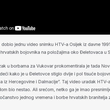
dobio jednu video snimku HTV-a Osijek iz davne 1991
hrvatskih bojovnika na položajima oko Đeletovaca u Sl
zak u borbama za Vukovar prokomentirala je tada No
vrdeći kako je u Đeletovce stiglo dvije i pol tisuće bojo
ša iz Hercegovine i Dalmacije”. Taj video uradak HTV-a
om bio nestao. Ali srećom, netko ga je imao presnimlj
očanstvo jednog vremena i borbe hrvatskih branitelja 