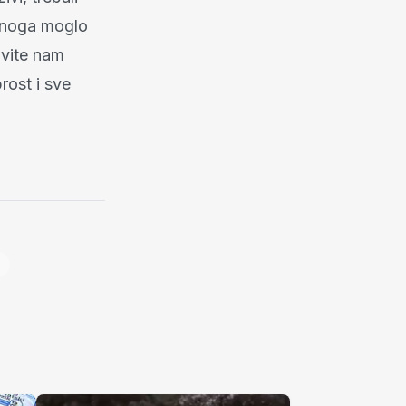
etnoga moglo
avite nam
rost i sve