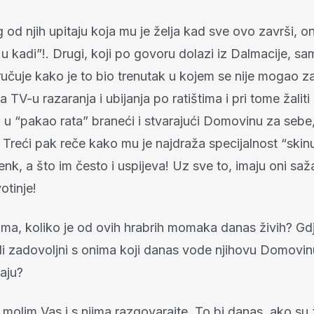
 od njih upitaju koja mu je želja kad sve ovo završi, 
u kadi”!. Drugi, koji po govoru dolazi iz Dalmacije, sa
učuje kako je to bio trenutak u kojem se nije mogao za
 TV-u razaranja i ubijanja po ratištima i pri tome žaliti i
 u “pakao rata” braneći i stvarajući Domovinu za sebe,
 Treći pak reče kako mu je najdraža specijalnost “skinu
enk, a što im često i uspijeva! Uz sve to, imaju oni saža
votinje!
ma, koliko je od ovih hrabrih momaka danas živih? Gd
 li zadovoljni s onima koji danas vode njihovu Domovin
aju?
 molim Vas i s njima razgovarajte. To bi danas, ako su ži