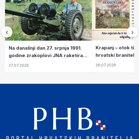
‹
›
Krapanj – otok tiš
Na današnji dan 27. srpnja 1991.
hrvatski branitelj
godine zrakoplovi JNA raketirali
pronalaze mir
su vojarnu i obučni centar "Nikola
26.07.2026
27.07.2026
Šubić Zrinski" popularno zvanu
"Opatovačka pustara"