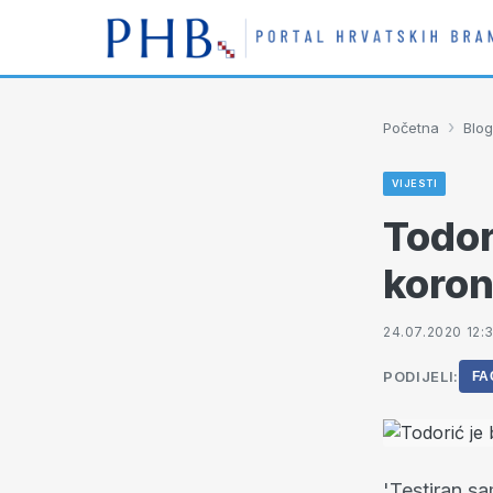
›
Početna
Blog
VIJESTI
Todor
koron
24.07.2020 12:3
PODIJELI:
FA
'Testiran sa