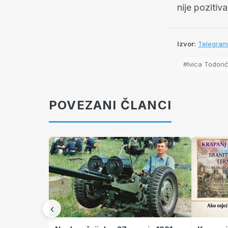
nije poziti
Izvor:
Telegram
#Ivica Todorić
POVEZANI ČLANCI
‹