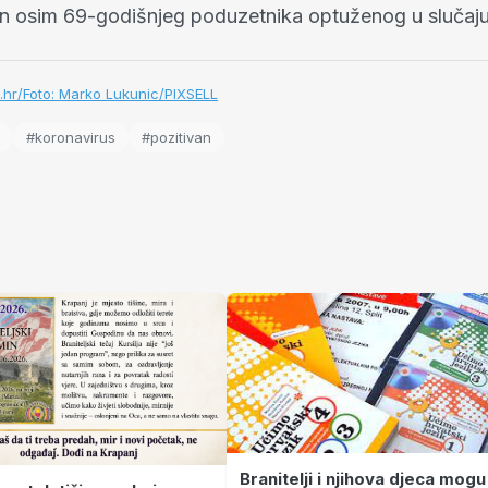
van osim 69-godišnjeg poduzetnika optuženog u slučaj
.hr/Foto: Marko Lukunic/PIXSELL
#koronavirus
#pozitivan
Branitelji i njihova djeca mogu