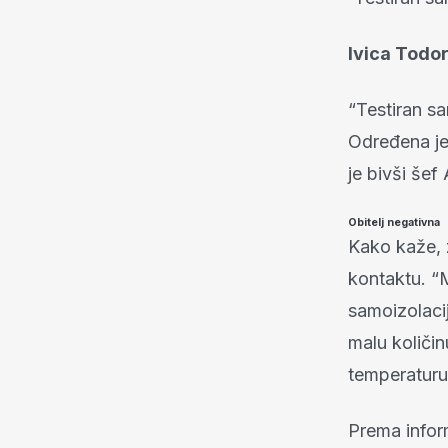
Ivica Todor
“Testiran sa
Određena je 
je bivši šef
Obitelj negativna
Kako kaže, 
kontaktu. “
samoizolacij
malu količin
temperaturu 
Prema inform