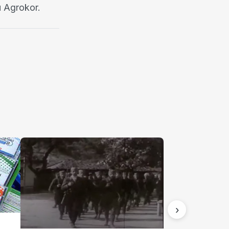
u Agrokor.
›