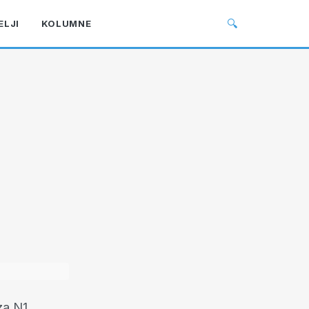
🔍
ELJI
KOLUMNE
za N1