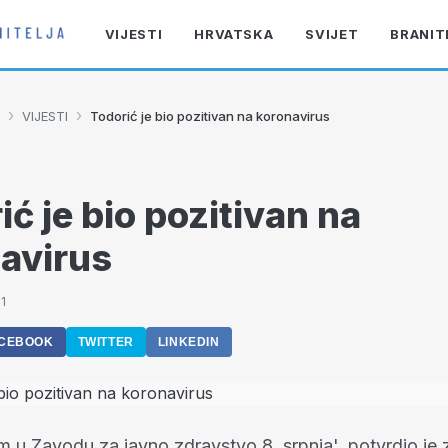
VIJESTI
HRVATSKA
SVIJET
BRANIT
›
›
VIJESTI
Todorić je bio pozitivan na koronavirus
ić je bio pozitivan na
avirus
1
CEBOOK
TWITTER
LINKEDIN
m u Zavodu za javno zdravstvo 8. srpnja', potvrdio je 