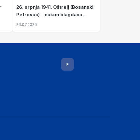
26. srpnja 1941. Oštrelj (Bosanski
Petrovac) – nakon blagdana
Svete Ane izvršen napad srpskih
26.07.2026
ustanika na vlak s ženama i
djecom
F