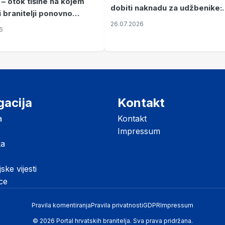
 – otok tišine na kojem
dobiti naknadu za udžbenike:
i branitelji ponovno
zahtjevi se podnose do 31.
26.07.2026
ze mir
6
listopada
gacija
Kontakt
a
Kontakt
Impressum
ka
jske vijesti
ice
Pravila komentiranja
Pravila privatnosti
GDPR
Impressum
© 2026 Portal hrvatskih branitelja. Sva prava pridržana.