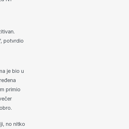
itivan.
”, potvrdio
a je bio u
dređena
am primio
avečer
dobro.
ji, no nitko