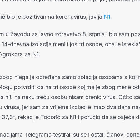
ić
bio je pozitivan na koronavirus, javlja
N1
.
m u Zavodu za javno zdravstvo 8. srpnja i bio sam poz
14-dnevna izolacija meni i još tri osobe, ona je istekla
 Agrokora za N1.
zbog njega je određena samoizolacija osobama s kojim
Mogu potvrditi da na tri osobe kojima je zbog mene o
a niti na neku treću osobu nisam prenio virus. Očito s
u virusa, jer sam za vrijeme izolacije imao dva dana n
37,3”, rekao je Todorić za N1 i poručio da se osjeća 
acijama Telegrama testirali su se i ostali članovi obitel